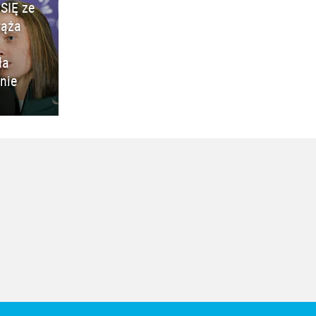
SIĘ ze
rąża
ła
nie