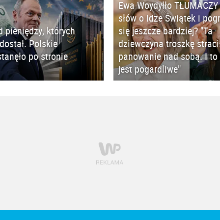
Ewa Woydyłło TŁUMACZY 
słów o Idze Świątek i pog
d pieniędzy, których
się jeszcze bardziej? "Ta
 dostał. Polskie
dziewczyna troszkę straci
tanęło po stronie
panowanie nad sobą. I to 
jest pogardliwe"