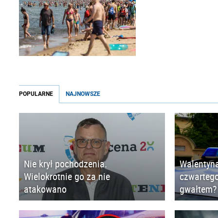
POPULARNE
NAJNOWSZE
Nie krył pochodzenia.
Walentyna
Wielokrotnie go za nie
czwartego
atakowano
gwałtem?