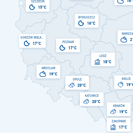
16°
SZCZECIN
15°C
BYDGOSZCZ
16°C
WARSZ
GORZÓW WIELKOPOLSKI
2
POZNAŃ
17°C
17°C
ŁÓDŹ
18°C
WROCŁAW
19°C
KIELCE
OPOLE
19°
20°C
KATOWICE
20°C
KRAKÓW
19°C
ZAKOPANE
17°C