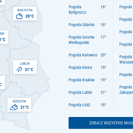
C
Pogoda
Pogoda 
BIAŁYSTOK
Bydgoszcz
20°C
Pogoda
Pogoda Gdańsk
Pogoda
AWA
Pogoda Gorzów
1°C
Wielkopolski
Pogoda 
Pogoda Katowice
Pogoda
Warsza
LUBLIN
Pogoda Kielce
21°C
Pogoda
Pogoda Kraków
C
Pogoda
Pogoda Lublin
Zakopa
RZESZÓW
Pogoda Łódź
21°C
ZOBACZ WSZYSTKIE MIAS