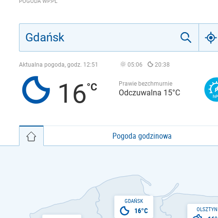
POGODA WP.PL
Aktualna pogoda, godz.
12:51
05:06
20:38
16
Prawie bezchmurnie
Odczuwalna 15°C
Pogoda godzinowa
GDAŃSK
OLSZTYN
16°C