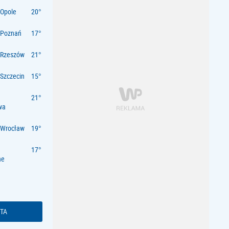
Opole
 Poznań
 Rzeszów
Szczecin
wa
 Wrocław
ne
TA