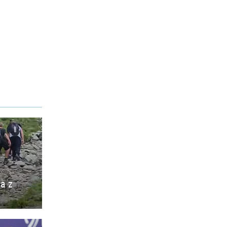
ia z
o