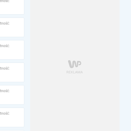
tność:
tność:
tność:
tność:
tność:
tność: