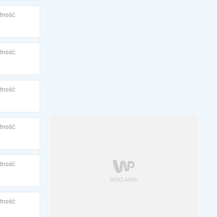
tność:
tność:
tność:
tność:
tność:
tność: