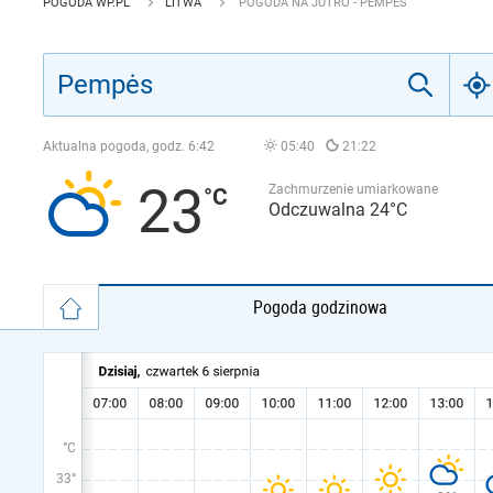
POGODA WP.PL
LITWA
POGODA NA JUTRO - PEMPĖS
Aktualna pogoda, godz.
6:42
05:40
21:22
23
Zachmurzenie umiarkowane
Odczuwalna 24°C
Pogoda godzinowa
°C
33°