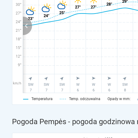
30°
27°
24°
21°
18°
15°
12°
9°
km/h
Temperatura
Temp. odczuwalna
Opady w mm:
Pogoda Pempės - pogoda godzinowa n