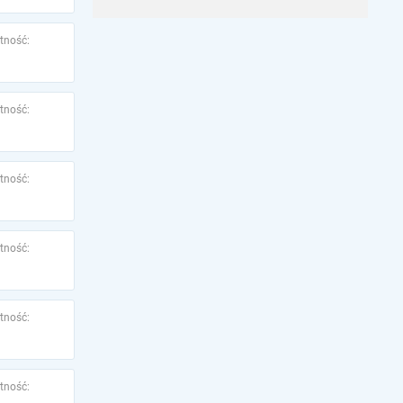
tność:
tność:
tność:
tność:
tność:
tność: