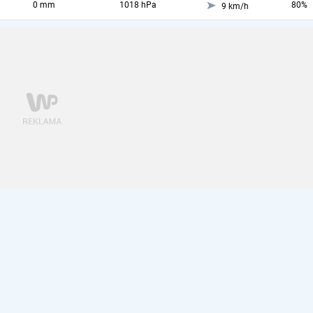
0 mm
1018 hPa
80%
9 km/h