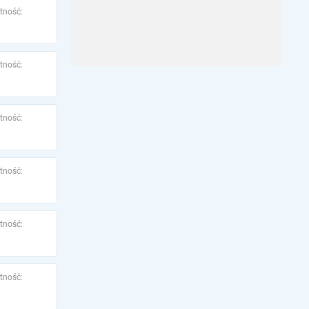
tność:
tność:
tność:
tność:
tność:
tność: