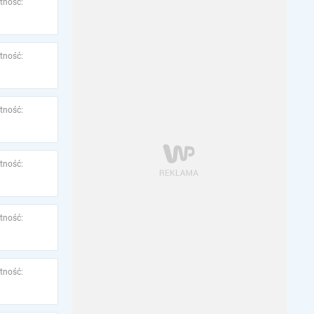
tność:
tność:
tność:
tność:
tność:
tność: