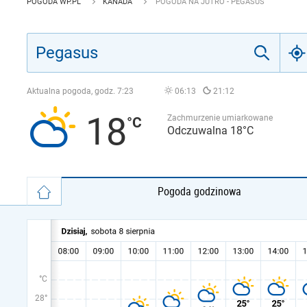
POGODA WP.PL
KANADA
POGODA NA JUTRO - PEGASUS
Aktualna pogoda, godz.
7:23
06:13
21:12
18
Zachmurzenie umiarkowane
Odczuwalna 18°C
Pogoda godzinowa
°C
28°