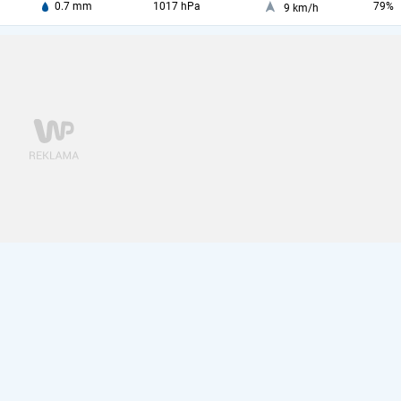
0.7 mm
1017 hPa
79%
9 km/h