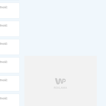
tność:
tność:
tność:
tność:
tność:
tność: