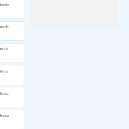
tność:
tność:
tność:
tność:
tność:
tność: