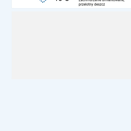
Zachmurzenie umiarkowane,
przelotny deszcz