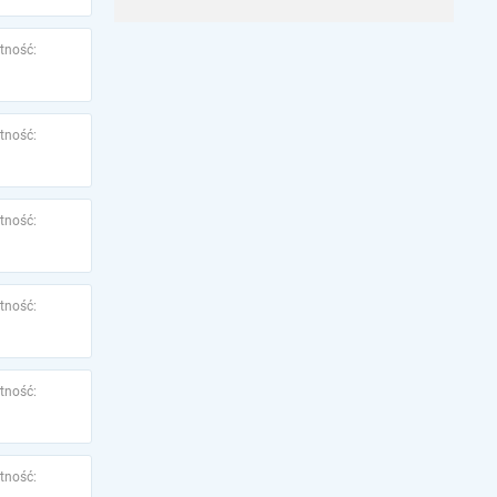
tność:
tność:
tność:
tność:
tność:
tność: