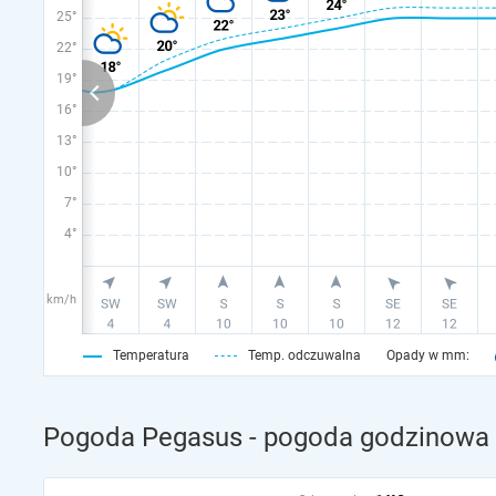
25°
22°
19°
16°
13°
10°
7°
4°
km/h
Temperatura
Temp. odczuwalna
Opady w mm:
Pogoda Pegasus - pogoda godzinowa n