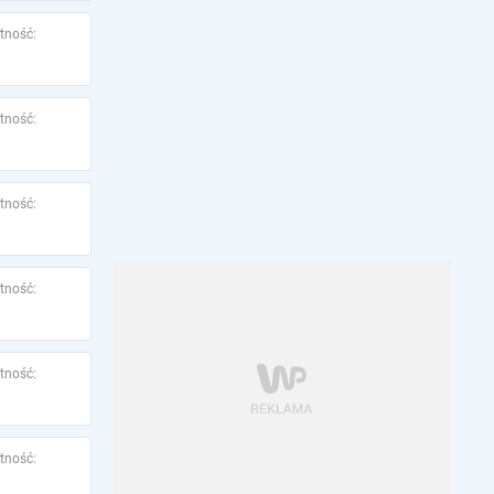
tność:
tność:
tność:
tność:
tność:
tność: