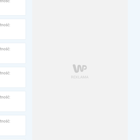
tność:
tność:
tność:
tność:
tność:
tność: