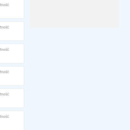
tność:
tność:
tność:
tność:
tność:
tność: