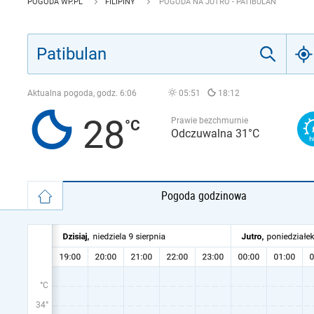
POGODA WP.PL
FILIPINY
POGODA NA JUTRO - PATIBULAN
Aktualna pogoda, godz.
6:06
05:51
18:12
28
Prawie bezchmurnie
Odczuwalna 31°C
Pogoda godzinowa
°C
34°