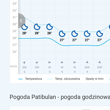
33°
32°
31°
30°
29°
28°
27°
26°
km/h
Temperatura
Temp. odczuwalna
Opady w mm:
Pogoda Patibulan - pogoda godzinowa 