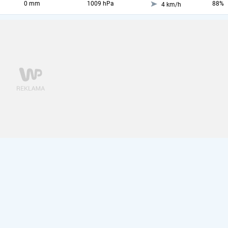
0 mm
1009 hPa
88%
4 km/h