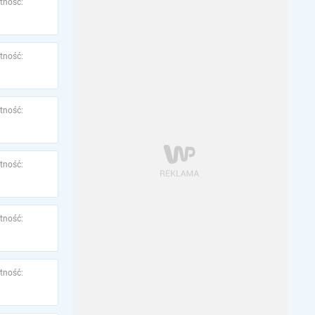
tność:
tność:
tność:
tność:
tność:
tność: