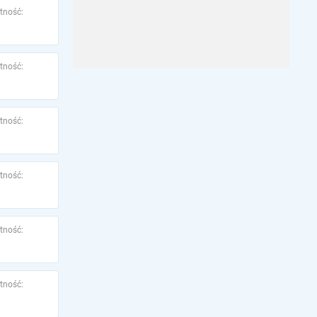
tność:
tność:
tność:
tność:
tność:
tność: