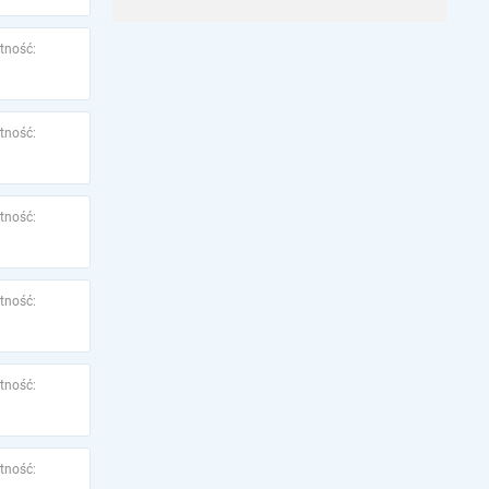
tność:
tność:
tność:
tność:
tność:
tność: