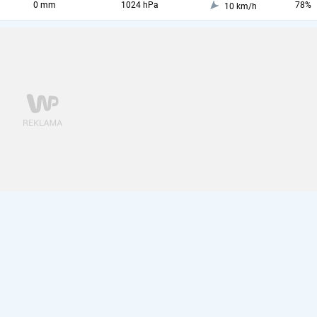
0 mm
1024 hPa
78%
10 km/h