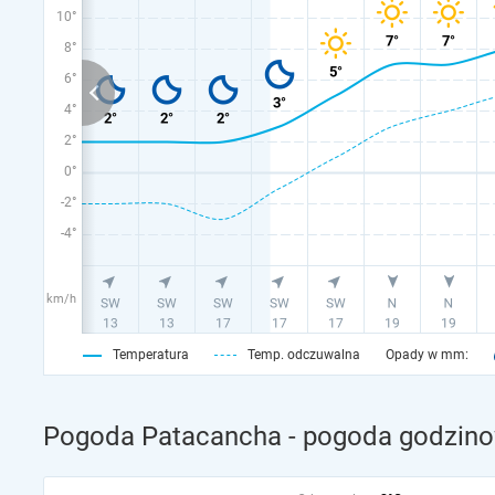
10°
8°
6°
4°
2°
0°
-2°
-4°
km/h
Temperatura
Temp. odczuwalna
Opady w mm:
Pogoda Patacancha - pogoda godzino