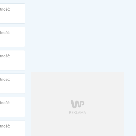
tność:
tność:
tność:
tność:
tność:
tność: