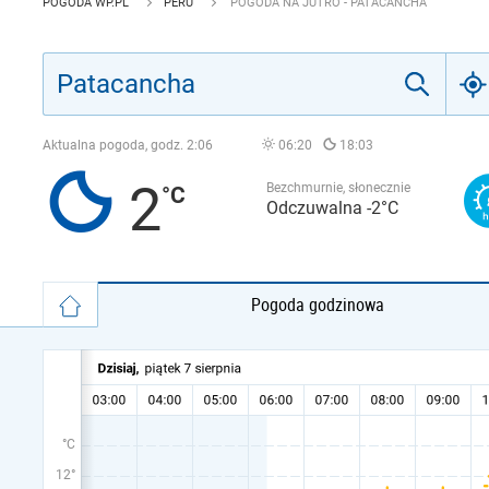
POGODA WP.PL
PERU
POGODA NA JUTRO - PATACANCHA
Aktualna pogoda, godz.
2:06
06:20
18:03
2
Bezchmurnie, słonecznie
Odczuwalna -2°C
Pogoda godzinowa
°C
12°