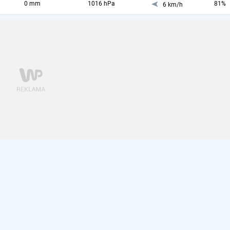
0 mm
1016 hPa
81%
6 km/h