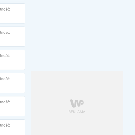
tność:
tność:
tność:
tność:
tność:
tność: