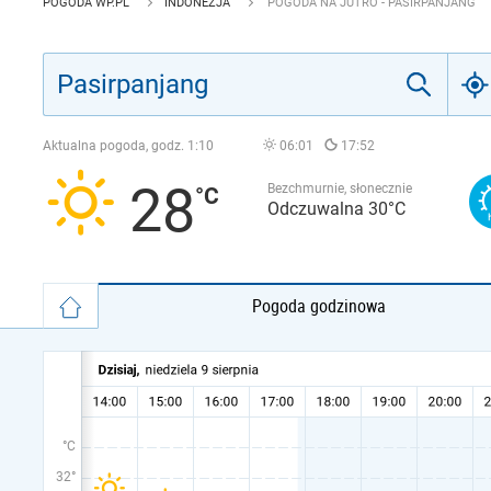
POGODA WP.PL
INDONEZJA
POGODA NA JUTRO - PASIRPANJANG
Aktualna pogoda, godz.
1:10
06:01
17:52
28
Bezchmurnie, słonecznie
Odczuwalna 30°C
Pogoda godzinowa
°C
32°