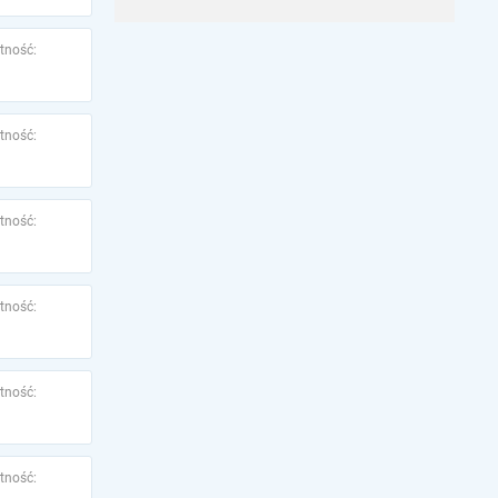
tność:
tność:
tność:
tność:
tność:
tność: