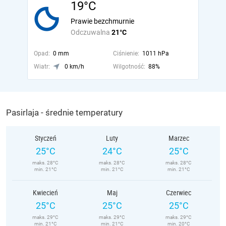
19°C
Prawie bezchmurnie
Odczuwalna
21°C
Opad:
0 mm
Ciśnienie:
1011 hPa
Wiatr:
0 km/h
Wilgotność:
88%
Pasirlaja - średnie temperatury
Styczeń
Luty
Marzec
25°C
24°C
25°C
maks. 28°C
maks. 28°C
maks. 28°C
min. 21°C
min. 21°C
min. 21°C
Kwiecień
Maj
Czerwiec
25°C
25°C
25°C
maks. 29°C
maks. 29°C
maks. 29°C
min. 21°C
min. 21°C
min. 20°C