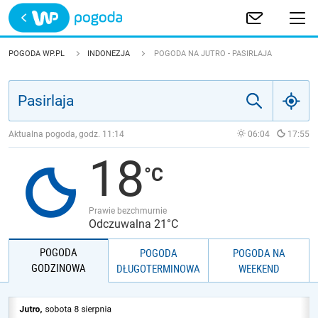
Trwa ładowanie
POLSKA
POGODA WP.PL
INDONEZJA
POGODA NA JUTRO - PASIRLAJA
EUROPA
ŚWIAT
Aktualna pogoda, godz.
11:14
06:04
17:55
18
JAKOŚĆ POWIETRZA
Prawie bezchmurnie
Odczuwalna 21°C
POGODA
POGODA
POGODA NA
GODZINOWA
DŁUGOTERMINOWA
WEEKEND