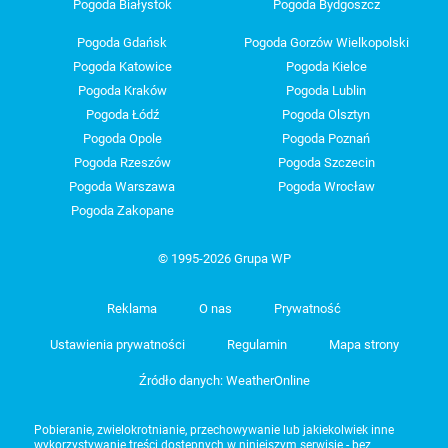
Pogoda Białystok
Pogoda Bydgoszcz
Pogoda Gdańsk
Pogoda Gorzów Wielkopolski
Pogoda Katowice
Pogoda Kielce
Pogoda Kraków
Pogoda Lublin
Pogoda Łódź
Pogoda Olsztyn
Pogoda Opole
Pogoda Poznań
Pogoda Rzeszów
Pogoda Szczecin
Pogoda Warszawa
Pogoda Wrocław
Pogoda Zakopane
© 1995-2026 Grupa WP
Reklama
O nas
Prywatność
Ustawienia prywatności
Regulamin
Mapa strony
Źródło danych: WeatherOnline
Pobieranie, zwielokrotnianie, przechowywanie lub jakiekolwiek inne
wykorzystywanie treści dostępnych w niniejszym serwisie - bez