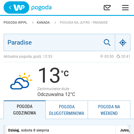
Trwa ładowanie
POLSKA
POGODA WP.PL
KANADA
POGODA NA JUTRO - PARADISE
EUROPA
ŚWIAT
Aktualna pogoda, godz.
12:53
05:50
20:41
13
JAKOŚĆ POWIETRZA
Zachmurzenie duże
Odczuwalna 12°C
POGODA
POGODA
POGODA NA
GODZINOWA
DŁUGOTERMINOWA
WEEKEND