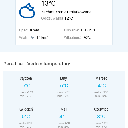
13°C
Zachmurzenie umiarkowane
Odczuwalna
12°C
Opad:
0 mm
Ciśnienie:
1013 hPa
Wiatr:
14 km/h
Wilgotność:
92%
Paradise - średnie temperatury
Styczeń
Luty
Marzec
-5°C
-6°C
-4°C
maks. -2°C
maks. -3°C
maks. -1°C
min. -7°C
min. -9°C
min. -6°C
Kwiecień
Maj
Czerwiec
0°C
4°C
8°C
maks. 3°C
maks. 6°C
maks. 11°C
min. -2°C
min. 2°C
min. 6°C