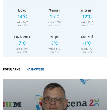
Lipiec
Sierpień
Wrzesień
14°C
15°C
12°C
maks. 16°C
maks. 18°C
maks. 15°C
min. 12°C
min. 14°C
min. 11°C
Październik
Listopad
Grudzień
7°C
3°C
-1°C
maks. 9°C
maks. 5°C
maks. 1°C
min. 6°C
min. 1°C
min. -3°C
POPULARNE
NAJNOWSZE