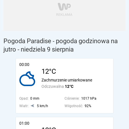
Pogoda Paradise - pogoda godzinowa na
jutro
- niedziela 9 sierpnia
00:00
12°C
Zachmurzenie umiarkowane
Odczuwalna
12°C
Opad:
0 mm
Ciśnienie:
1017 hPa
Wiatr:
5 km/h
Wilgotność:
92%
01:00