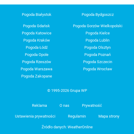
Pogoda Białystok
Pogoda Bydgoszcz
Pogoda Gdańsk
Pogoda Gorzów Wielkopolski
Pogoda Katowice
Pogoda Kielce
Pogoda Kraków
Pogoda Lublin
Pogoda Łódź
Pogoda Olsztyn
Pogoda Opole
Pogoda Poznań
Pogoda Rzeszów
Pogoda Szczecin
Pogoda Warszawa
Pogoda Wrocław
Pogoda Zakopane
© 1995-2026 Grupa WP
Reklama
O nas
Prywatność
Ustawienia prywatności
Regulamin
Mapa strony
Źródło danych: WeatherOnline