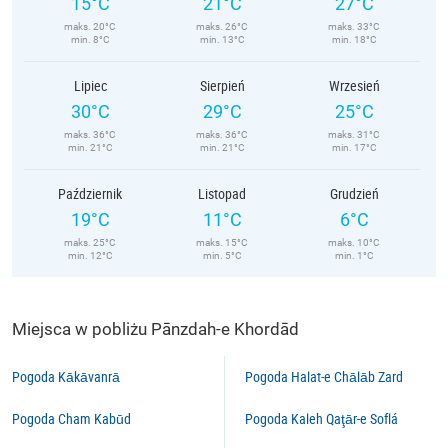
15°C
21°C
27°C
maks. 20°C
maks. 26°C
maks. 33°C
min. 8°C
min. 13°C
min. 18°C
Lipiec
Sierpień
Wrzesień
30°C
29°C
25°C
maks. 36°C
maks. 36°C
maks. 31°C
min. 21°C
min. 21°C
min. 17°C
Październik
Listopad
Grudzień
19°C
11°C
6°C
maks. 25°C
maks. 15°C
maks. 10°C
min. 12°C
min. 5°C
min. 1°C
Miejsca w pobliżu Pānzdah-e Khordād
Pogoda Kākāvanrā
Pogoda Halat-e Chālāb Zard
Pogoda Cham Kabūd
Pogoda Kaleh Qaţār-e Soflá