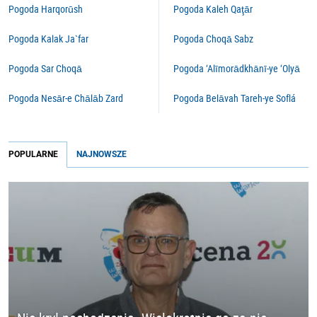
Pogoda Harqorūsh
Pogoda Kaleh Qaţār
Pogoda Kalak Ja`far
Pogoda Choqā Sabz
Pogoda Sar Choqā
Pogoda ‘Alīmorādkhānī-ye ‘Olyā
Pogoda Nesār-e Chālāb Zard
Pogoda Belāvah Tareh-ye Soflá
POPULARNE
NAJNOWSZE