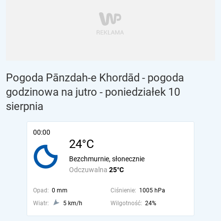
Pogoda Pānzdah-e Khordād - pogoda
godzinowa na jutro
- poniedziałek 10
sierpnia
00:00
24°C
Bezchmurnie, słonecznie
Odczuwalna
25°C
Opad:
0 mm
Ciśnienie:
1005 hPa
Wiatr:
5 km/h
Wilgotność:
24%