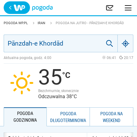
Trwa ładowanie
POLSKA
POGODA WP.PL
IRAN
POGODA NA JUTRO - PĀNZDAH-E KHORDĀD
EUROPA
ŚWIAT
Aktualna pogoda, godz.
4:00
06:41
20:17
35
JAKOŚĆ POWIETRZA
Bezchmurnie, słonecznie
Odczuwalna 38°C
POGODA
POGODA
POGODA NA
GODZINOWA
DŁUGOTERMINOWA
WEEKEND