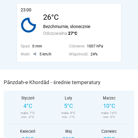
23:00
26°C
Bezchmurnie, słonecznie
Odczuwalna
27°C
Opad:
0 mm
Ciśnienie:
1007 hPa
Wiatr:
5 km/h
Wilgotność:
24%
Pānzdah-e Khordād - średnie temperatury
Styczeń
Luty
Marzec
4°C
5°C
10°C
maks. 7°C
maks. 9°C
maks. 14°C
min. -2°C
min. -1°C
min. 3°C
Kwiecień
Maj
Czerwiec