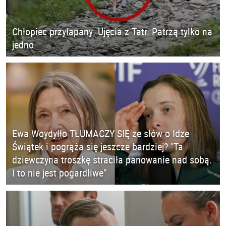
Chłopiec przyłapany. Ujęcia z Tatr. Patrzą tylko na
jedno
Ewa Woydyłło TŁUMACZY SIĘ ze słów o Idze
Świątek i pogrąża się jeszcze bardziej? "Ta
dziewczyna troszkę straciła panowanie nad sobą.
I to nie jest pogardliwe"