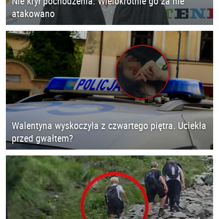
Nie krył pochodzenia. Wielokrotnie go za nie
atakowano
Walentyna wyskoczyła z czwartego piętra. Uciekła
przed gwałtem?