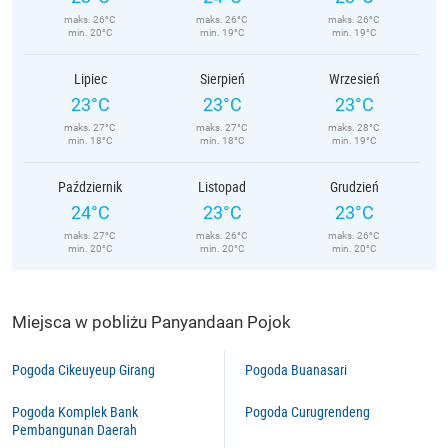
maks. 26°C
maks. 26°C
maks. 26°C
min. 20°C
min. 19°C
min. 19°C
Lipiec
Sierpień
Wrzesień
23°C
23°C
23°C
maks. 27°C
maks. 27°C
maks. 28°C
min. 18°C
min. 18°C
min. 19°C
Październik
Listopad
Grudzień
24°C
23°C
23°C
maks. 27°C
maks. 26°C
maks. 26°C
min. 20°C
min. 20°C
min. 20°C
Miejsca w pobliżu Panyandaan Pojok
Pogoda Cikeuyeup Girang
Pogoda Buanasari
Pogoda Komplek Bank
Pogoda Curugrendeng
Pembangunan Daerah