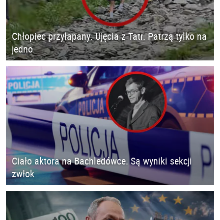
Chłopiec przyłapany. Ujęcia z Tatr. Patrzą tylko na
jedno
Ciało aktora na Bachledówce. Są wyniki sekcji
zwłok