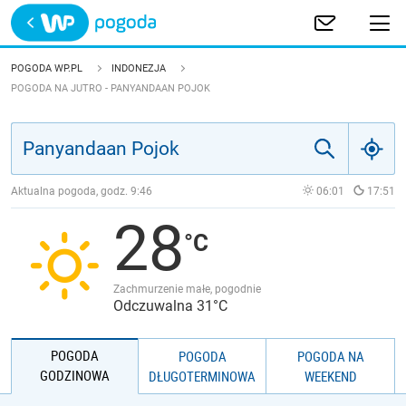
Trwa ładowanie
POLSKA
POGODA WP.PL
INDONEZJA
POGODA NA JUTRO - PANYANDAAN POJOK
EUROPA
ŚWIAT
Aktualna pogoda, godz.
9:46
06:01
17:51
JAKOŚĆ POWIETRZA
28
Zachmurzenie małe, pogodnie
Odczuwalna 31°C
POGODA
POGODA
POGODA NA
GODZINOWA
DŁUGOTERMINOWA
WEEKEND