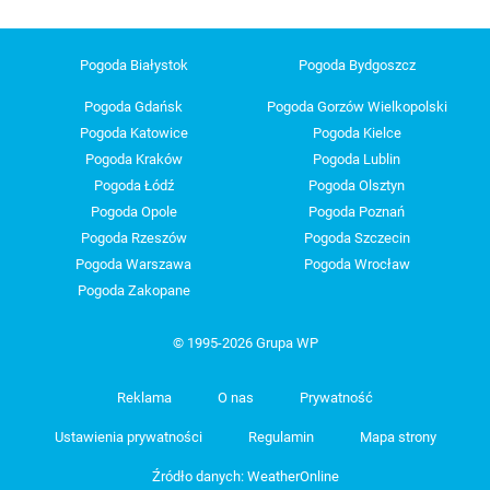
Pogoda Białystok
Pogoda Bydgoszcz
Pogoda Gdańsk
Pogoda Gorzów Wielkopolski
Pogoda Katowice
Pogoda Kielce
Pogoda Kraków
Pogoda Lublin
Pogoda Łódź
Pogoda Olsztyn
Pogoda Opole
Pogoda Poznań
Pogoda Rzeszów
Pogoda Szczecin
Pogoda Warszawa
Pogoda Wrocław
Pogoda Zakopane
© 1995-2026 Grupa WP
Reklama
O nas
Prywatność
Ustawienia prywatności
Regulamin
Mapa strony
Źródło danych: WeatherOnline