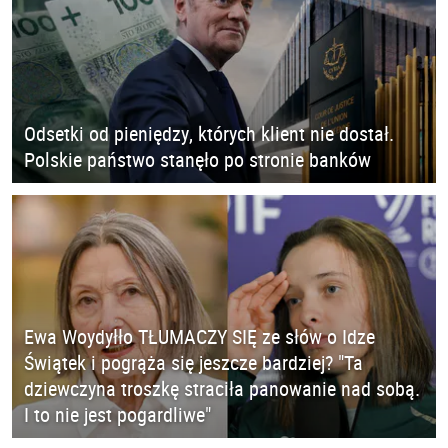
Odsetki od pieniędzy, których klient nie dostał.
Polskie państwo stanęło po stronie banków
Ewa Woydyłło TŁUMACZY SIĘ ze słów o Idze
Świątek i pogrąża się jeszcze bardziej? "Ta
dziewczyna troszkę straciła panowanie nad sobą.
I to nie jest pogardliwe"