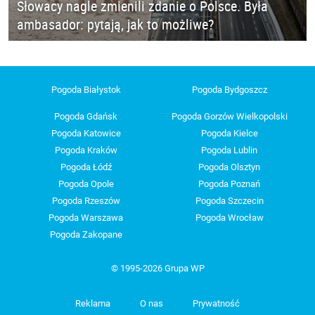
Słowacy nagle zmienili zdanie o Polsce. Była
ambasador: pytają, jak to możliwe?
Pogoda Białystok
Pogoda Bydgoszcz
Pogoda Gdańsk
Pogoda Gorzów Wielkopolski
Pogoda Katowice
Pogoda Kielce
Pogoda Kraków
Pogoda Lublin
Pogoda Łódź
Pogoda Olsztyn
Pogoda Opole
Pogoda Poznań
Pogoda Rzeszów
Pogoda Szczecin
Pogoda Warszawa
Pogoda Wrocław
Pogoda Zakopane
© 1995-2026 Grupa WP
Reklama
O nas
Prywatność