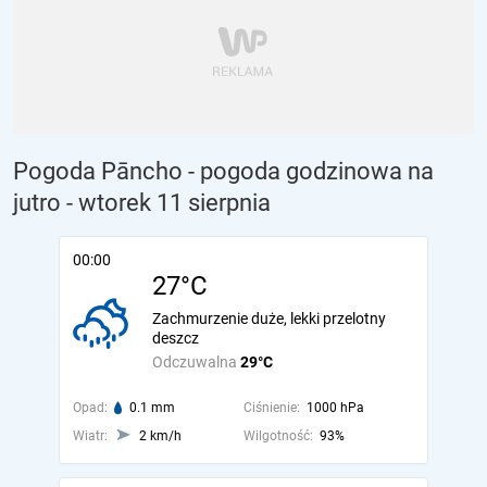
Pogoda Pāncho - pogoda godzinowa na
jutro
- wtorek 11 sierpnia
00:00
27°C
Zachmurzenie duże, lekki przelotny
deszcz
Odczuwalna
29°C
Opad:
0.1 mm
Ciśnienie:
1000 hPa
Wiatr:
2 km/h
Wilgotność:
93%