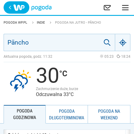
Trwa ładowanie
POLSKA
POGODA WP.PL
INDIE
POGODA NA JUTRO - PĀNCHO
EUROPA
ŚWIAT
Aktualna pogoda, godz.
11:32
05:23
18:24
30
JAKOŚĆ POWIETRZA
Zachmurzenie duże, burze
Odczuwalna 33°C
POGODA
POGODA
POGODA NA
GODZINOWA
DŁUGOTERMINOWA
WEEKEND