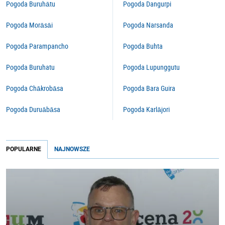
Pogoda Buruhātu
Pogoda Dangurpi
Pogoda Morāsāi
Pogoda Narsanda
Pogoda Parampancho
Pogoda Buhta
Pogoda Buruhatu
Pogoda Lupunggutu
Pogoda Chākrobāsa
Pogoda Bara Guira
Pogoda Duruābāsa
Pogoda Karlājori
POPULARNE
NAJNOWSZE