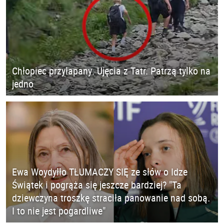
Chłopiec przyłapany. Ujęcia z Tatr. Patrzą tylko na
jedno
Ewa Woydyłło TŁUMACZY SIĘ ze słów o Idze
Świątek i pogrąża się jeszcze bardziej? "Ta
dziewczyna troszkę straciła panowanie nad sobą.
I to nie jest pogardliwe"