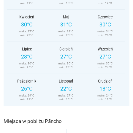
min. 11°C
min. 15°C
min. 19°C
Kwiecień
Maj
Czerwiec
30°C
31°C
30°C
maks. 37°C
maks. 38°C
maks. 34°C
min. 23°C
min. 25°C
min. 26°C
Lipiec
Sierpień
Wrzesień
28°C
27°C
27°C
maks. 30°C
maks. 30°C
maks. 30°C
min. 25°C
min. 24°C
min. 24°C
Październik
Listopad
Grudzień
26°C
22°C
18°C
maks. 29°C
maks. 27°C
maks. 24°C
min. 21°C
min. 16°C
min. 12°C
Miejsca w pobliżu Pāncho