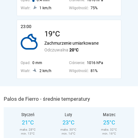
Opad:
0.4 mm
Ciśnienie:
1016 hPa
Wiatr:
1 km/h
Wilgotność:
75%
23:00
19°C
Zachmurzenie umiarkowane
Odczuwalna
20°C
Opad:
0 mm
Ciśnienie:
1016 hPa
Wiatr:
2 km/h
Wilgotność:
81%
Palos de Fierro - średnie temperatury
Styczeń
Luty
Marzec
21°C
23°C
25°C
maks. 28°C
maks. 30°C
maks. 32°C
min. 13°C
min. 14°C
min. 16°C