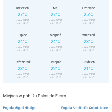
Kwiecień
Maj
Czerwiec
27°C
27°C
25°C
maks. 34°C
maks. 33°C
maks. 29°C
min. 18°C
min. 20°C
min. 19°C
Lipiec
Sierpień
Wrzesień
24°C
24°C
23°C
maks. 29°C
maks. 29°C
maks. 27°C
min. 18°C
min. 18°C
min. 18°C
Październik
Listopad
Grudzień
23°C
22°C
21°C
maks. 28°C
maks. 28°C
maks. 27°C
min. 17°C
min. 15°C
min. 14°C
Miejsca w pobliżu Palos de Fierro
Pogoda Miguel Hidalgo
Pogoda Ampliación Colonia Norte