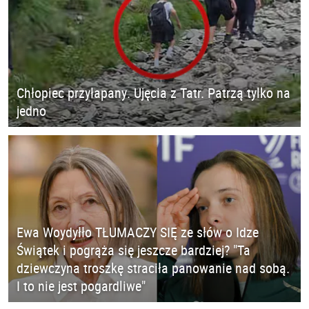
Chłopiec przyłapany. Ujęcia z Tatr. Patrzą tylko na
jedno
Ewa Woydyłło TŁUMACZY SIĘ ze słów o Idze
Świątek i pogrąża się jeszcze bardziej? "Ta
dziewczyna troszkę straciła panowanie nad sobą.
I to nie jest pogardliwe"