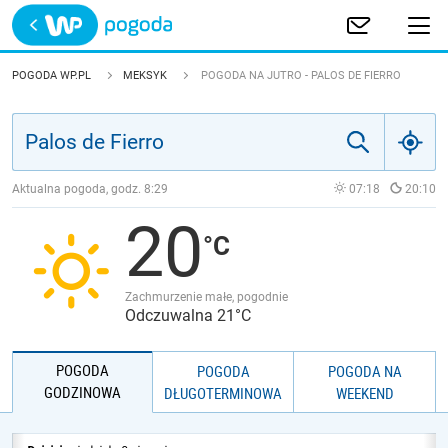
Trwa ładowanie
POLSKA
POGODA WP.PL
MEKSYK
POGODA NA JUTRO - PALOS DE FIERRO
EUROPA
ŚWIAT
Aktualna pogoda, godz.
8:29
07:18
20:10
20
JAKOŚĆ POWIETRZA
Zachmurzenie małe, pogodnie
Odczuwalna 21°C
POGODA
POGODA
POGODA NA
GODZINOWA
DŁUGOTERMINOWA
WEEKEND