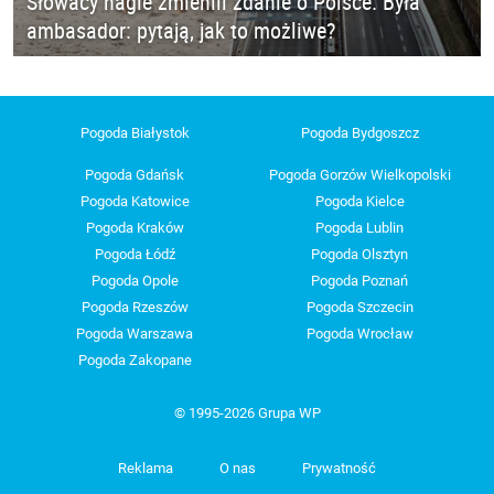
Słowacy nagle zmienili zdanie o Polsce. Była
ambasador: pytają, jak to możliwe?
Pogoda Białystok
Pogoda Bydgoszcz
Pogoda Gdańsk
Pogoda Gorzów Wielkopolski
Pogoda Katowice
Pogoda Kielce
Pogoda Kraków
Pogoda Lublin
Pogoda Łódź
Pogoda Olsztyn
Pogoda Opole
Pogoda Poznań
Pogoda Rzeszów
Pogoda Szczecin
Pogoda Warszawa
Pogoda Wrocław
Pogoda Zakopane
© 1995-2026 Grupa WP
Reklama
O nas
Prywatność