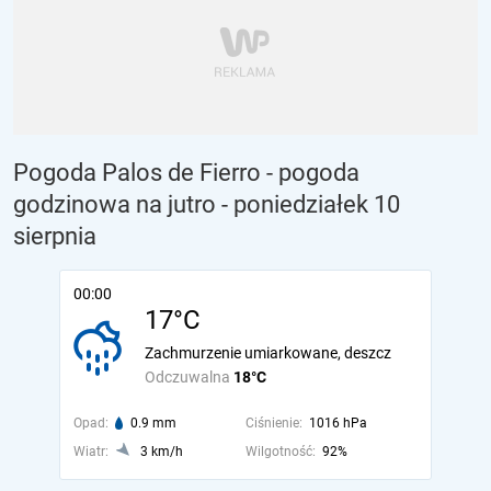
Pogoda Palos de Fierro - pogoda
godzinowa na jutro
- poniedziałek 10
sierpnia
00:00
17°C
Zachmurzenie umiarkowane, deszcz
Odczuwalna
18°C
Opad:
0.9 mm
Ciśnienie:
1016 hPa
Wiatr:
3 km/h
Wilgotność:
92%