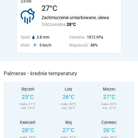
23:00
27°C
Zachmurzenie umiarkowane, ulewa
Odczuwalna
28°C
Opad:
3.8 mm
Ciśnienie:
1012 hPa
Wiatr:
5 km/h
Wilgotność:
88%
Palmeras - średnie temperatury
Styczeń
Luty
Marzec
25°C
26°C
27°C
maks. 31°C
maks. 32°C
maks. 33°C
min. 19°C
min. 20°C
min. 21°C
Kwiecień
Maj
Czerwiec
28°C
27°C
26°C
maks. 33°C
maks. 31°C
maks. 30°C