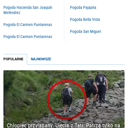
Pogoda Hacienda San Joaquín
Pogoda Pajapita
Meléndrez
Pogoda Bella Vista
Pogoda El Carmen Puntarenas
Pogoda San Miguel
Pogoda El Carmen Puntarenas
POPULARNE
NAJNOWSZE
Chłopiec przyłapany. Ujęcia z Tatr. Patrzą tylko na