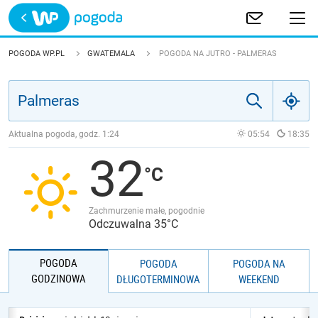
Trwa ładowanie
POLSKA
POGODA WP.PL
GWATEMALA
POGODA NA JUTRO - PALMERAS
EUROPA
ŚWIAT
Aktualna pogoda, godz.
1:24
05:54
18:35
32
JAKOŚĆ POWIETRZA
Zachmurzenie małe, pogodnie
Odczuwalna 35°C
POGODA
POGODA
POGODA NA
GODZINOWA
DŁUGOTERMINOWA
WEEKEND