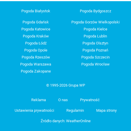
Pogoda Białystok
Pogoda Bydgoszcz
Pogoda Gdańsk
Pogoda Gorzów Wielkopolski
Pogoda Katowice
Pogoda Kielce
Pogoda Kraków
Pogoda Lublin
Pogoda Łódź
Pogoda Olsztyn
Pogoda Opole
Pogoda Poznań
Pogoda Rzeszów
Pogoda Szczecin
Pogoda Warszawa
Pogoda Wrocław
Pogoda Zakopane
© 1995-2026 Grupa WP
Reklama
O nas
Prywatność
Ustawienia prywatności
Regulamin
Mapa strony
Źródło danych: WeatherOnline