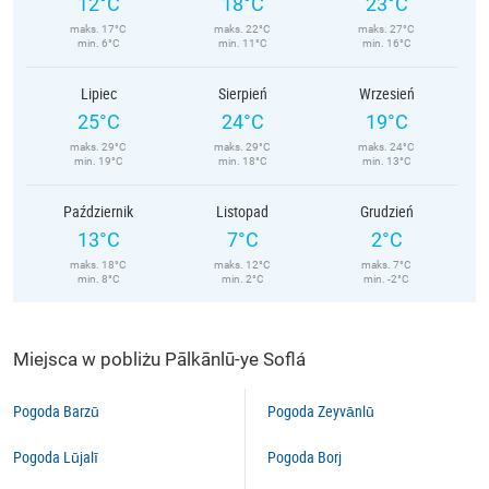
12°C
18°C
23°C
maks. 17°C
maks. 22°C
maks. 27°C
min. 6°C
min. 11°C
min. 16°C
Lipiec
Sierpień
Wrzesień
25°C
24°C
19°C
maks. 29°C
maks. 29°C
maks. 24°C
min. 19°C
min. 18°C
min. 13°C
Październik
Listopad
Grudzień
13°C
7°C
2°C
maks. 18°C
maks. 12°C
maks. 7°C
min. 8°C
min. 2°C
min. -2°C
Miejsca w pobliżu Pālkānlū-ye Soflá
Pogoda Barzū
Pogoda Zeyvānlū
Pogoda Lūjalī
Pogoda Borj