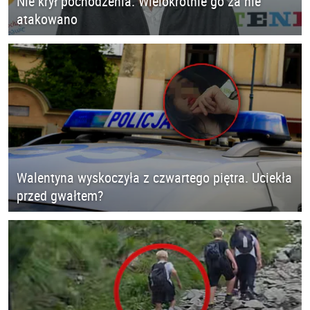
Nie krył pochodzenia. Wielokrotnie go za nie
atakowano
Walentyna wyskoczyła z czwartego piętra. Uciekła
przed gwałtem?