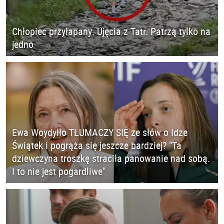
Chłopiec przyłapany. Ujęcia z Tatr. Patrzą tylko na
jedno
Ewa Woydyłło TŁUMACZY SIĘ ze słów o Idze
Świątek i pogrąża się jeszcze bardziej? "Ta
dziewczyna troszkę straciła panowanie nad sobą.
I to nie jest pogardliwe"