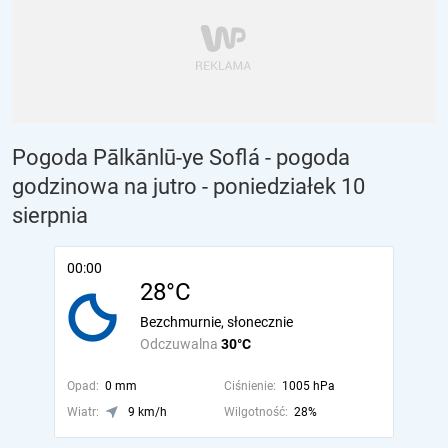
Pogoda Pālkānlū-ye Soflá - pogoda
godzinowa na jutro
- poniedziałek 10
sierpnia
00:00
28°C
Bezchmurnie, słonecznie
Odczuwalna
30°C
Opad:
0 mm
Ciśnienie:
1005 hPa
Wiatr:
9 km/h
Wilgotność:
28%