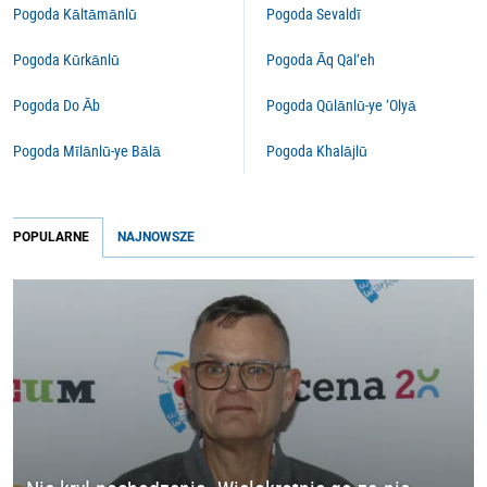
Pogoda Kāltāmānlū
Pogoda Sevaldī
Pogoda Kūrkānlū
Pogoda Āq Qal‘eh
Pogoda Do Āb
Pogoda Qūlānlū-ye ‘Olyā
Pogoda Mīlānlū-ye Bālā
Pogoda Khalājlū
POPULARNE
NAJNOWSZE