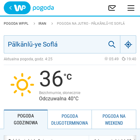
Trwa ładowanie
POLSKA
POGODA WP.PL
IRAN
POGODA NA JUTRO - PĀLKĀNLŪ-YE SOFLÁ
EUROPA
ŚWIAT
Aktualna pogoda, godz.
4:25
05:49
19:40
36
JAKOŚĆ POWIETRZA
Bezchmurnie, słonecznie
Odczuwalna 40°C
POGODA
POGODA
POGODA NA
GODZINOWA
DŁUGOTERMINOWA
WEEKEND