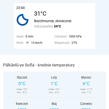
23:00
31°C
Bezchmurnie, słonecznie
Odczuwalna
34°C
Opad:
0 mm
Ciśnienie:
1003 hPa
Wiatr:
13 km/h
Wilgotność:
27%
Pālkānlū-ye Soflá - średnie temperatury
Styczeń
Luty
Marzec
0°C
1°C
6°C
maks. 5°C
maks. 6°C
maks. 11°C
min. -5°C
min. -4°C
min. 1°C
Kwiecień
Maj
Czerwiec