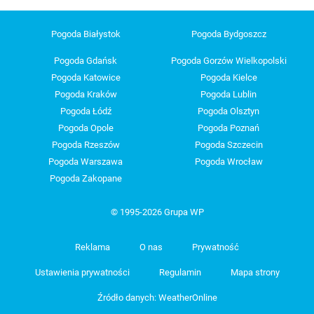
Pogoda Białystok
Pogoda Bydgoszcz
Pogoda Gdańsk
Pogoda Gorzów Wielkopolski
Pogoda Katowice
Pogoda Kielce
Pogoda Kraków
Pogoda Lublin
Pogoda Łódź
Pogoda Olsztyn
Pogoda Opole
Pogoda Poznań
Pogoda Rzeszów
Pogoda Szczecin
Pogoda Warszawa
Pogoda Wrocław
Pogoda Zakopane
© 1995-2026 Grupa WP
Reklama
O nas
Prywatność
Ustawienia prywatności
Regulamin
Mapa strony
Źródło danych: WeatherOnline