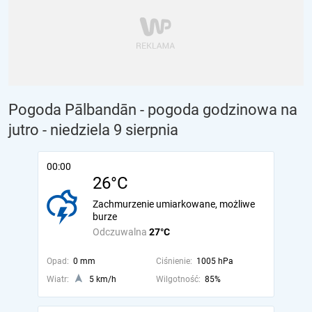
Pogoda Pālbandān - pogoda godzinowa na
jutro
- niedziela 9 sierpnia
00:00
26°C
Zachmurzenie umiarkowane, możliwe
burze
Odczuwalna
27°C
Opad:
0 mm
Ciśnienie:
1005 hPa
Wiatr:
5 km/h
Wilgotność:
85%