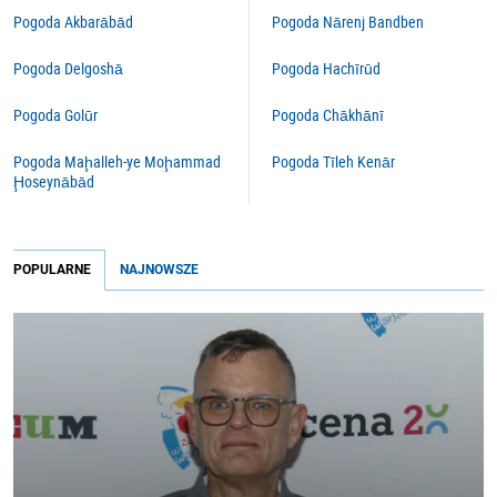
Pogoda Akbarābād
Pogoda Nārenj Bandben
Pogoda Delgoshā
Pogoda Hachīrūd
Pogoda Golūr
Pogoda Chākhānī
Pogoda Maḩalleh-ye Moḩammad
Pogoda Tīleh Kenār
Ḩoseynābād
POPULARNE
NAJNOWSZE