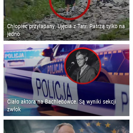
Chłopiec przyłapany. Ujęcia z Tatr. Patrzą tylko na
jedno
Ciało aktora na Bachledówce. Są wyniki sekcji
zwłok