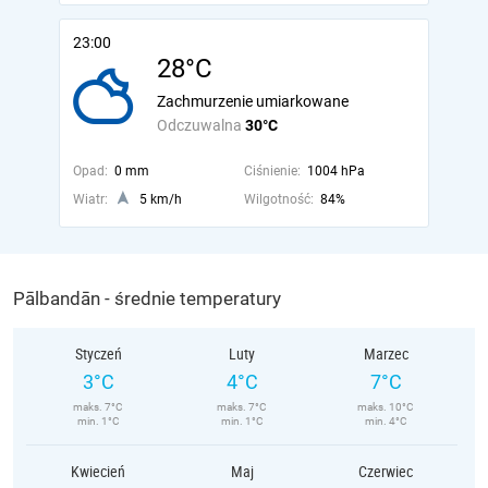
23:00
28°C
Zachmurzenie umiarkowane
Odczuwalna
30°C
Opad:
0 mm
Ciśnienie:
1004 hPa
Wiatr:
5 km/h
Wilgotność:
84%
Pālbandān - średnie temperatury
Styczeń
Luty
Marzec
3°C
4°C
7°C
maks. 7°C
maks. 7°C
maks. 10°C
min. 1°C
min. 1°C
min. 4°C
Kwiecień
Maj
Czerwiec