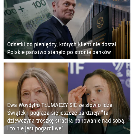
Odsetki od pieniędzy, których klient nie dostał.
Polskie państwo stanęło po stronie banków
Ewa Woydyłło TŁUMACZY SIĘ ze słów o Idze
Świątek i pogrąża się jeszcze bardziej? "Ta
dziewczyna troszkę straciła panowanie nad sobą.
I to nie jest pogardliwe"