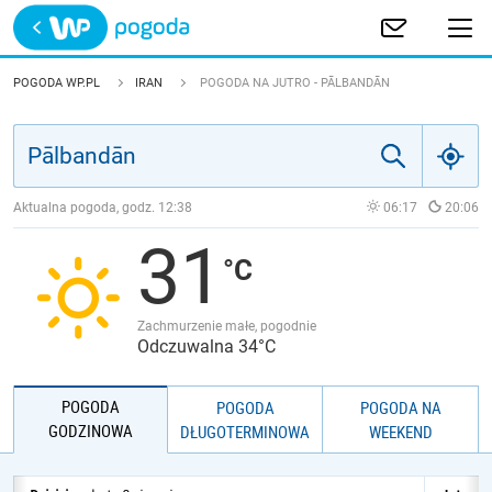
Trwa ładowanie
POLSKA
POGODA WP.PL
IRAN
POGODA NA JUTRO - PĀLBANDĀN
EUROPA
ŚWIAT
Aktualna pogoda, godz.
12:38
06:17
20:06
31
JAKOŚĆ POWIETRZA
Zachmurzenie małe, pogodnie
Odczuwalna 34°C
POGODA
POGODA
POGODA NA
GODZINOWA
DŁUGOTERMINOWA
WEEKEND