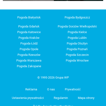
Pogoda Białystok
Pogoda Bydgoszcz
Pogoda Gdańsk
Pogoda Gorzów Wielkopolski
Pogoda Katowice
Pogoda Kielce
Pogoda Kraków
Pogoda Lublin
Pogoda Łódź
Pogoda Olsztyn
Pogoda Opole
Pogoda Poznań
Pogoda Rzeszów
Pogoda Szczecin
Pogoda Warszawa
Pogoda Wrocław
Pogoda Zakopane
© 1995-2026 Grupa WP
Reklama
O nas
Prywatność
Ustawienia prywatności
Regulamin
Mapa strony