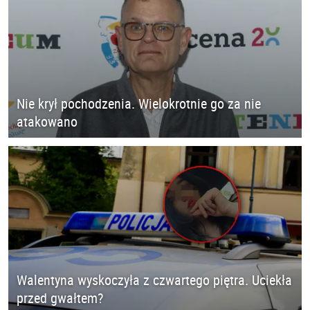
Nie krył pochodzenia. Wielokrotnie go za nie
atakowano
Walentyna wyskoczyła z czwartego piętra. Uciekła
przed gwałtem?