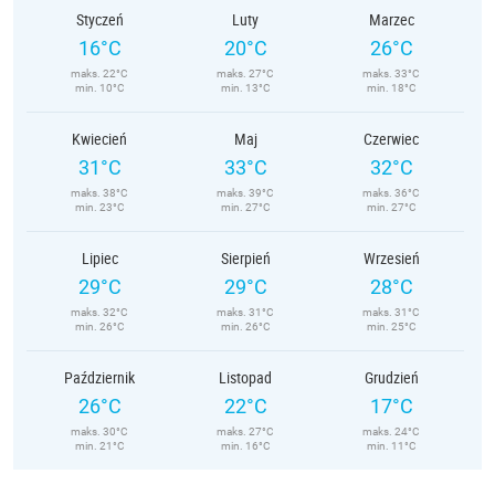
Styczeń
Luty
Marzec
16°C
20°C
26°C
maks. 22°C
maks. 27°C
maks. 33°C
min. 10°C
min. 13°C
min. 18°C
Kwiecień
Maj
Czerwiec
31°C
33°C
32°C
maks. 38°C
maks. 39°C
maks. 36°C
min. 23°C
min. 27°C
min. 27°C
Lipiec
Sierpień
Wrzesień
29°C
29°C
28°C
maks. 32°C
maks. 31°C
maks. 31°C
min. 26°C
min. 26°C
min. 25°C
Październik
Listopad
Grudzień
26°C
22°C
17°C
maks. 30°C
maks. 27°C
maks. 24°C
min. 21°C
min. 16°C
min. 11°C