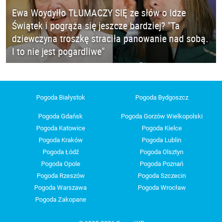
Ewa Woydyłło TŁUMACZY SIĘ ze słów o Idze
Świątek i pogrąża się jeszcze bardziej? "Ta
dziewczyna troszkę straciła panowanie nad sobą.
I to nie jest pogardliwe"
Pogoda Białystok
Pogoda Bydgoszcz
Pogoda Gdańsk
Pogoda Gorzów Wielkopolski
Pogoda Katowice
Pogoda Kielce
Pogoda Kraków
Pogoda Lublin
Pogoda Łódź
Pogoda Olsztyn
Pogoda Opole
Pogoda Poznań
Pogoda Rzeszów
Pogoda Szczecin
Pogoda Warszawa
Pogoda Wrocław
Pogoda Zakopane