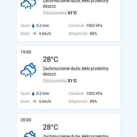
Zachmurzenie duże, lekki przelotny
deszcz
Odczuwalna
31°C
Opad:
0.2 mm
Ciśnienie:
1002 hPa
Wiatr:
6 km/h
Wilgotność:
88%
19:00
28°C
Zachmurzenie duże, lekki przelotny
deszcz
Odczuwalna
31°C
Opad:
0.2 mm
Ciśnienie:
1002 hPa
Wiatr:
6 km/h
Wilgotność:
89%
20:00
28°C
Zachmurzenie duże, lekki przelotny