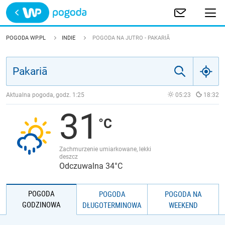
Trwa ładowanie
POLSKA
POGODA WP.PL
INDIE
POGODA NA JUTRO - PAKARIĀ
EUROPA
ŚWIAT
Aktualna pogoda, godz.
1:25
05:23
18:32
31
JAKOŚĆ POWIETRZA
Zachmurzenie umiarkowane, lekki
deszcz
Odczuwalna 34°C
POGODA
POGODA
POGODA NA
GODZINOWA
DŁUGOTERMINOWA
WEEKEND