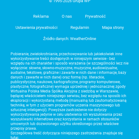
© 1995-2026 Grupa WP
Reklama
O nas
Prywatność
Ustawienia prywatności
Regulamin
Mapa strony
Źródło danych: WeatherOnline
Pobieranie, zwielokrotnianie, przechowywanie lub jakiekolwiek inne
wykorzystywanie treści dostępnych w niniejszym serwisie - bez
względu na ich charakter i sposób wyrażenia (w szczególności lecz nie
wyłącznie: słowne, słowno-muzyczne, muzyczne, audiowizualne,
audialne, tekstowe, graficzne i zawarte w nich dane i informacje, bazy
danych i zawarte w nich dane) oraz formę (np. literackie,
publicystyczne, naukowe, kartograficzne, programy komputerowe,
plastyczne, fotograficzne) wymaga uprzedniej i jednoznacznej zgody
Wirtualna Polska Media Spółka Akcyjna z siedzibą w Warszawie,
będącej właścicielem niniejszego serwisu, bez względu na sposób ich
eksploracji i wykorzystaną metodę (manualną lub zautomatyzowaną
technikę, w tym z użyciem programów uczenia maszynowego lub
sztucznej inteligencji). Powyższe zastrzeżenie nie dotyczy
wykorzystywania jedynie w celu ułatwienia ich wyszukiwania przez
wyszukiwarki internetowe oraz korzystania w ramach stosunków
umownych lub dozwolonego użytku określonego przez właściwe
przepisy prawa.
Szczegółowa treść dotycząca niniejszego zastrzeżenia znajduje się
tutaj
.