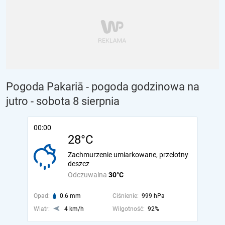
Pogoda Pakariā - pogoda godzinowa na
jutro
- sobota 8 sierpnia
00:00
28°C
Zachmurzenie umiarkowane, przelotny
deszcz
Odczuwalna
30°C
Opad:
0.6 mm
Ciśnienie:
999 hPa
Wiatr:
4 km/h
Wilgotność:
92%