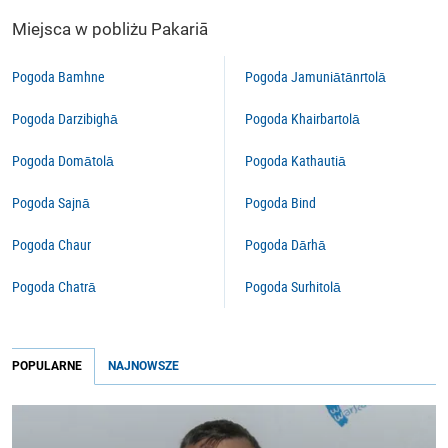
Miejsca w pobliżu Pakariā
Pogoda Bamhne
Pogoda Jamuniātānrtolā
Pogoda Darzibighā
Pogoda Khairbartolā
Pogoda Domātolā
Pogoda Kathautiā
Pogoda Sajnā
Pogoda Bind
Pogoda Chaur
Pogoda Dārhā
Pogoda Chatrā
Pogoda Surhitolā
POPULARNE
NAJNOWSZE