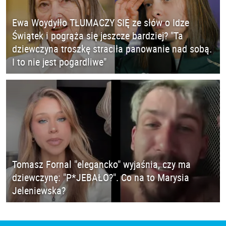
Ewa Woydyłło TŁUMACZY SIĘ ze słów o Idze
Świątek i pogrąża się jeszcze bardziej? "Ta
dziewczyna troszkę straciła panowanie nad sobą.
I to nie jest pogardliwe"
Tomasz Fornal "elegancko" wyjaśnia, czy ma
dziewczynę: "P*JEBAŁO?". Co na to Marysia
Jeleniewska?