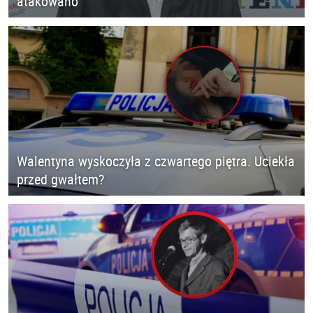
atakowano
Walentyna wyskoczyła z czwartego piętra. Uciekła
przed gwałtem?