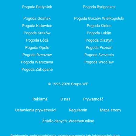
Pogoda Białystok
Pogoda Bydgoszcz
Pogoda Gdańsk
Pogoda Gorzów Wielkopolski
Pogoda Katowice
Pogoda Kielce
Pogoda Kraków
Pogoda Lublin
Pogoda Łódź
Pogoda Olsztyn
Pogoda Opole
Pogoda Poznań
Pogoda Rzeszów
Pogoda Szczecin
Pogoda Warszawa
Pogoda Wrocław
Pogoda Zakopane
© 1995-2026 Grupa WP
Reklama
O nas
Prywatność
Ustawienia prywatności
Regulamin
Mapa strony
Źródło danych: WeatherOnline
Pobieranie, zwielokrotnianie, przechowywanie lub jakiekolwiek inne