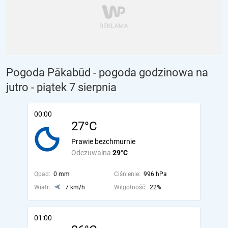
Pogoda Pākabūd - pogoda godzinowa na
jutro
- piątek 7 sierpnia
00:00
27°C
Prawie bezchmurnie
Odczuwalna
29°C
Opad:
0 mm
Ciśnienie:
996 hPa
Wiatr:
7 km/h
Wilgotność:
22%
01:00