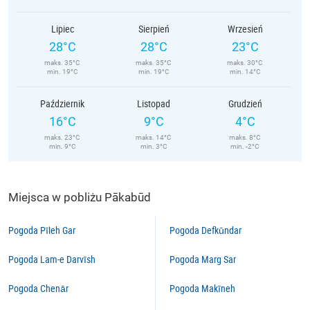
Lipiec
Sierpień
Wrzesień
28°C
28°C
23°C
maks. 35°C
maks. 35°C
maks. 30°C
min. 19°C
min. 19°C
min. 14°C
Październik
Listopad
Grudzień
16°C
9°C
4°C
maks. 23°C
maks. 14°C
maks. 8°C
min. 9°C
min. 3°C
min. -2°C
Miejsca w pobliżu Pākabūd
Pogoda Pīleh Gar
Pogoda Defkūndar
Pogoda Lam-e Darvīsh
Pogoda Marg Sar
Pogoda Chenār
Pogoda Makīneh