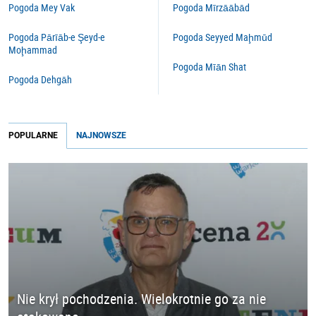
Pogoda Mey Vak
Pogoda Mīrzāābād
Pogoda Pārīāb-e Şeyd-e
Pogoda Seyyed Maḩmūd
Moḩammad
Pogoda Mīān Shat
Pogoda Dehgāh
POPULARNE
NAJNOWSZE
Nie krył pochodzenia. Wielokrotnie go za nie