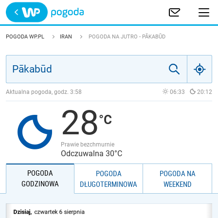
Trwa ładowanie
POLSKA
POGODA WP.PL
IRAN
POGODA NA JUTRO - PĀKABŪD
EUROPA
ŚWIAT
Aktualna pogoda, godz.
3:58
06:33
20:12
28
JAKOŚĆ POWIETRZA
Prawie bezchmurnie
Odczuwalna 30°C
POGODA
POGODA
POGODA NA
GODZINOWA
DŁUGOTERMINOWA
WEEKEND