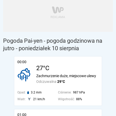
Pogoda Pai-yen - pogoda godzinowa na
jutro
- poniedziałek 10 sierpnia
00:00
27°C
Zachmurzenie duże, miejscowe ulewy
Odczuwalna
29°C
Opad:
3.2 mm
Ciśnienie:
987 hPa
Wiatr:
21 km/h
Wilgotność:
88%
01:00