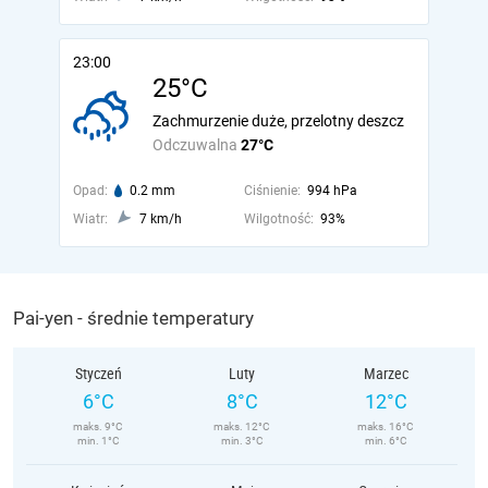
23:00
25°C
Zachmurzenie duże, przelotny deszcz
Odczuwalna
27°C
Opad:
0.2 mm
Ciśnienie:
994 hPa
Wiatr:
7 km/h
Wilgotność:
93%
Pai-yen - średnie temperatury
Styczeń
Luty
Marzec
6°C
8°C
12°C
maks. 9°C
maks. 12°C
maks. 16°C
min. 1°C
min. 3°C
min. 6°C