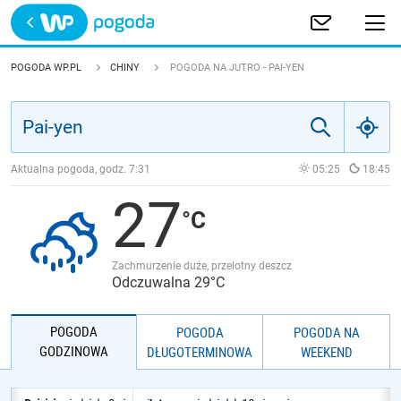
Trwa ładowanie
POLSKA
POGODA WP.PL
CHINY
POGODA NA JUTRO - PAI-YEN
EUROPA
ŚWIAT
Aktualna pogoda, godz.
7:31
05:25
18:45
27
JAKOŚĆ POWIETRZA
Zachmurzenie duże, przelotny deszcz
Odczuwalna 29°C
POGODA
POGODA
POGODA NA
GODZINOWA
DŁUGOTERMINOWA
WEEKEND