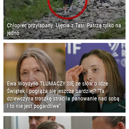
Chłopiec przyłapany. Ujęcia z Tatr. Patrzą tylko na
jedno
Ewa Woydyłło TŁUMACZY SIĘ ze słów o Idze
Świątek i pogrąża się jeszcze bardziej? "Ta
dziewczyna troszkę straciła panowanie nad sobą.
I to nie jest pogardliwe"