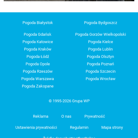
Pogoda Białystok
Pogoda Bydgoszcz
Pogoda Gdańsk
Pogoda Gorzów Wielkopolski
Pogoda Katowice
Pogoda Kielce
Pogoda Kraków
Pogoda Lublin
Pogoda Łódź
Pogoda Olsztyn
Pogoda Opole
Pogoda Poznań
Pogoda Rzeszów
Pogoda Szczecin
Pogoda Warszawa
Pogoda Wrocław
Pogoda Zakopane
© 1995-2026 Grupa WP
Reklama
O nas
Prywatność
Ustawienia prywatności
Regulamin
Mapa strony