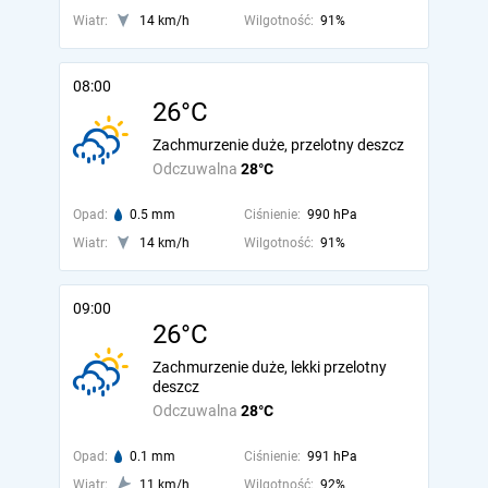
Wiatr:
14 km/h
Wilgotność:
91%
08:00
26°C
Zachmurzenie duże, przelotny deszcz
Odczuwalna
28°C
Opad:
0.5 mm
Ciśnienie:
990 hPa
Wiatr:
14 km/h
Wilgotność:
91%
09:00
26°C
Zachmurzenie duże, lekki przelotny
deszcz
Odczuwalna
28°C
Opad:
0.1 mm
Ciśnienie:
991 hPa
Wiatr:
11 km/h
Wilgotność:
92%