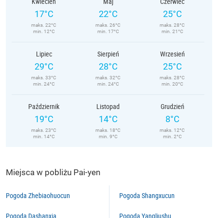
Kwiecień
Maj
Czerwiec
17°C
22°C
25°C
maks. 22°C
maks. 26°C
maks. 28°C
min. 12°C
min. 17°C
min. 21°C
Lipiec
Sierpień
Wrzesień
29°C
28°C
25°C
maks. 33°C
maks. 32°C
maks. 28°C
min. 24°C
min. 24°C
min. 20°C
Październik
Listopad
Grudzień
19°C
14°C
8°C
maks. 23°C
maks. 18°C
maks. 12°C
min. 14°C
min. 9°C
min. 2°C
Miejsca w pobliżu Pai-yen
Pogoda Zhebiaohuocun
Pogoda Shangxucun
Pogoda Dashanxia
Pogoda Yangliushu