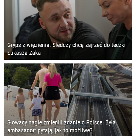
Gryps z więzienia. Śledczy chcą zajrzeć do teczki
Łukasza Żaka
Słowacy nagle zmienili zdanie o Polsce. Była
ambasador: pytają, jak to możliwe?