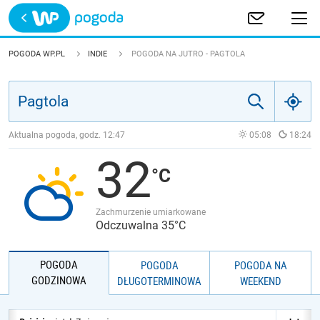
Trwa ładowanie
POLSKA
POGODA WP.PL
INDIE
POGODA NA JUTRO - PAGTOLA
EUROPA
ŚWIAT
Aktualna pogoda, godz.
12:47
05:08
18:24
32
JAKOŚĆ POWIETRZA
Zachmurzenie umiarkowane
Odczuwalna 35°C
POGODA
POGODA
POGODA NA
GODZINOWA
DŁUGOTERMINOWA
WEEKEND