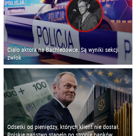
Ciało aktora na Bachledówce. Są wyniki sekcji
zwłok
Odsetki od pieniędzy, których klient nie dostał.
Polskie państwo stanęło po stronie banków