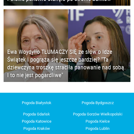
Ewa Woydyłło TŁUMACZY SIĘ ze słów o Idze
Świątek i pogrąża się jeszcze bardziej? "Ta
dziewczyna troszkę straciła panowanie nad sobą.
I to nie jest pogardliwe"
Pogoda Białystok
Pogoda Bydgoszcz
Pogoda Gdańsk
Pogoda Gorzów Wielkopolski
Pogoda Katowice
Pogoda Kielce
Pogoda Kraków
Pogoda Lublin