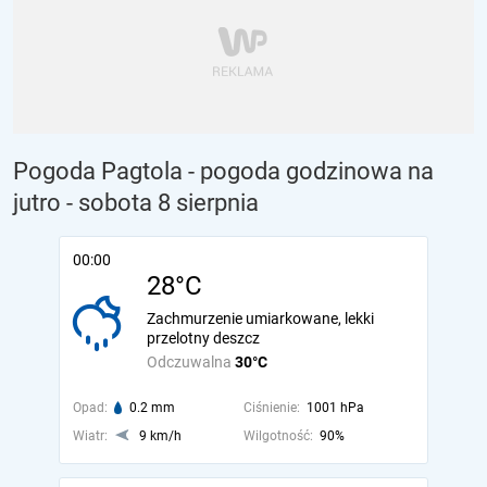
Pogoda Pagtola - pogoda godzinowa na
jutro
- sobota 8 sierpnia
00:00
28°C
Zachmurzenie umiarkowane, lekki
przelotny deszcz
Odczuwalna
30°C
Opad:
0.2 mm
Ciśnienie:
1001 hPa
Wiatr:
9 km/h
Wilgotność:
90%