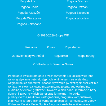
Pogoda Łódź
Pogoda Olsztyn
Pogoda Opole
Pogoda Poznań
Pogoda Rzeszów
Pogoda Szczecin
Pogoda Warszawa
Pogoda Wrocław
Pogoda Zakopane
© 1995-2026 Grupa WP
Reklama
O nas
Prywatność
Ustawienia prywatności
Regulamin
Mapa strony
Źródło danych: WeatherOnline
Pobieranie, zwielokrotnianie, przechowywanie lub jakiekolwiek inne
wykorzystywanie treści dostępnych w niniejszym serwisie - bez
względu na ich charakter i sposób wyrażenia (w szczególności lecz nie
wyłącznie: słowne, słowno-muzyczne, muzyczne, audiowizualne,
audialne, tekstowe, graficzne i zawarte w nich dane i informacje, bazy
danych i zawarte w nich dane) oraz formę (np. literackie,
publicystyczne, naukowe, kartograficzne, programy komputerowe,
plastyczne, fotograficzne) wymaga uprzedniej i jednoznacznej zgody
Wirtualna Polska Media Spółka Akcyjna z siedzibą w Warszawie,