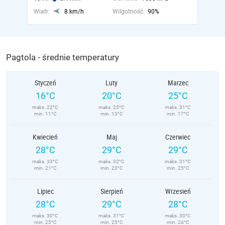
Wiatr:
8 km/h
Wilgotność:
90%
Pagtola - średnie temperatury
Styczeń
Luty
Marzec
16°C
20°C
25°C
maks. 22°C
maks. 25°C
maks. 31°C
min. 11°C
min. 13°C
min. 17°C
Kwiecień
Maj
Czerwiec
28°C
29°C
29°C
maks. 33°C
maks. 32°C
maks. 31°C
min. 21°C
min. 23°C
min. 25°C
Lipiec
Sierpień
Wrzesień
28°C
29°C
28°C
maks. 30°C
maks. 31°C
maks. 30°C
min. 25°C
min. 25°C
min. 24°C