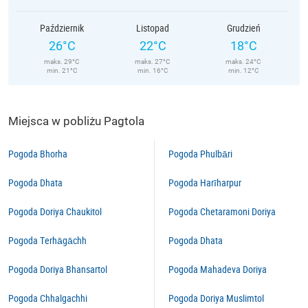
Październik
Listopad
Grudzień
26°C
22°C
18°C
maks. 29°C
maks. 27°C
maks. 24°C
min. 21°C
min. 16°C
min. 12°C
Miejsca w pobliżu Pagtola
Pogoda Bhorha
Pogoda Phulbāri
Pogoda Dhata
Pogoda Harīharpur
Pogoda Doriya Chaukitol
Pogoda Chetaramoni Doriya
Pogoda Terhāgāchh
Pogoda Dhata
Pogoda Doriya Bhansartol
Pogoda Mahadeva Doriya
Pogoda Chhalgachhi
Pogoda Doriya Muslimtol