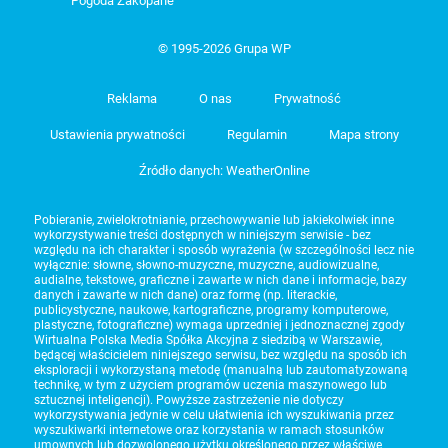
Pogoda Zakopane
© 1995-2026 Grupa WP
Reklama
O nas
Prywatność
Ustawienia prywatności
Regulamin
Mapa strony
Źródło danych: WeatherOnline
Pobieranie, zwielokrotnianie, przechowywanie lub jakiekolwiek inne
wykorzystywanie treści dostępnych w niniejszym serwisie - bez
względu na ich charakter i sposób wyrażenia (w szczególności lecz nie
wyłącznie: słowne, słowno-muzyczne, muzyczne, audiowizualne,
audialne, tekstowe, graficzne i zawarte w nich dane i informacje, bazy
danych i zawarte w nich dane) oraz formę (np. literackie,
publicystyczne, naukowe, kartograficzne, programy komputerowe,
plastyczne, fotograficzne) wymaga uprzedniej i jednoznacznej zgody
Wirtualna Polska Media Spółka Akcyjna z siedzibą w Warszawie,
będącej właścicielem niniejszego serwisu, bez względu na sposób ich
eksploracji i wykorzystaną metodę (manualną lub zautomatyzowaną
technikę, w tym z użyciem programów uczenia maszynowego lub
sztucznej inteligencji). Powyższe zastrzeżenie nie dotyczy
wykorzystywania jedynie w celu ułatwienia ich wyszukiwania przez
wyszukiwarki internetowe oraz korzystania w ramach stosunków
umownych lub dozwolonego użytku określonego przez właściwe