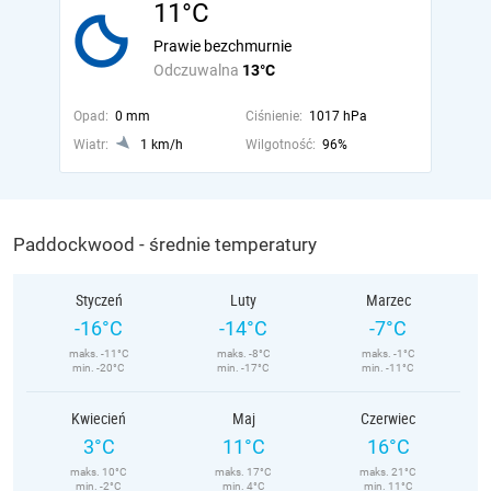
11°C
Prawie bezchmurnie
Odczuwalna
13°C
Opad:
0 mm
Ciśnienie:
1017 hPa
Wiatr:
1 km/h
Wilgotność:
96%
Paddockwood - średnie temperatury
Styczeń
Luty
Marzec
-16°C
-14°C
-7°C
maks. -11°C
maks. -8°C
maks. -1°C
min. -20°C
min. -17°C
min. -11°C
Kwiecień
Maj
Czerwiec
3°C
11°C
16°C
maks. 10°C
maks. 17°C
maks. 21°C
min. -2°C
min. 4°C
min. 11°C