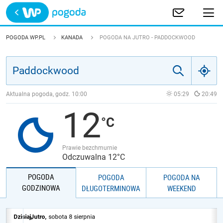
Trwa ładowanie
POLSKA
POGODA WP.PL
KANADA
POGODA NA JUTRO - PADDOCKWOOD
EUROPA
ŚWIAT
Aktualna pogoda, godz.
10:00
05:29
20:49
12
JAKOŚĆ POWIETRZA
Prawie bezchmurnie
Odczuwalna 12°C
POGODA
POGODA
POGODA NA
GODZINOWA
DŁUGOTERMINOWA
WEEKEND