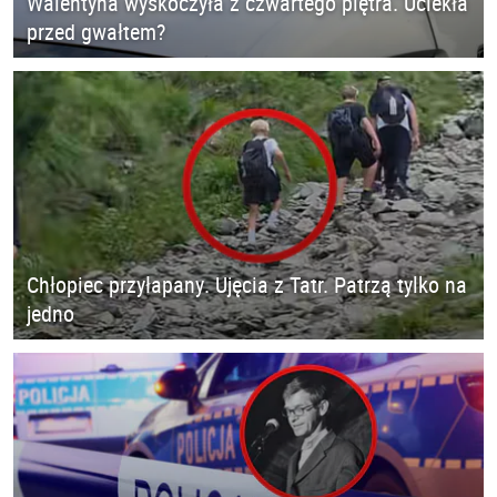
Walentyna wyskoczyła z czwartego piętra. Uciekła
przed gwałtem?
Chłopiec przyłapany. Ujęcia z Tatr. Patrzą tylko na
jedno