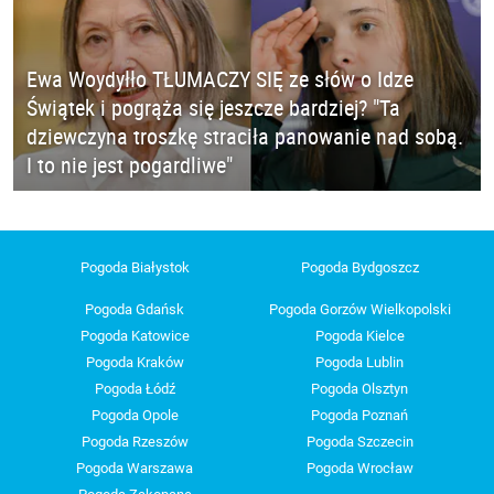
Ewa Woydyłło TŁUMACZY SIĘ ze słów o Idze
Świątek i pogrąża się jeszcze bardziej? "Ta
dziewczyna troszkę straciła panowanie nad sobą.
I to nie jest pogardliwe"
Pogoda Białystok
Pogoda Bydgoszcz
Pogoda Gdańsk
Pogoda Gorzów Wielkopolski
Pogoda Katowice
Pogoda Kielce
Pogoda Kraków
Pogoda Lublin
Pogoda Łódź
Pogoda Olsztyn
Pogoda Opole
Pogoda Poznań
Pogoda Rzeszów
Pogoda Szczecin
Pogoda Warszawa
Pogoda Wrocław