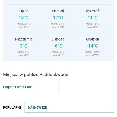
Lipiec
Sierpień
Wrzesień
18°C
17°C
11°C
maks. 24°C
maks. 23°C
maks. 18°C
min. 13°C
min. 13°C
min. 8°C
Październik
Listopad
Grudzień
3°C
-6°C
-14°C
maks. 9°C
maks. -2°C
maks. -10°C
min. 0°C
min. -9°C
min. -17°C
Miejsca w pobliżu Paddockwood
Pogoda Forest Gate
POPULARNE
NAJNOWSZE