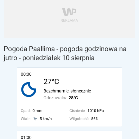
Pogoda Paallima - pogoda godzinowa na
jutro
- poniedziałek 10 sierpnia
00:00
27°C
Bezchmurnie, słonecznie
Odczuwalna
28°C
Opad:
0 mm
Ciśnienie:
1010 hPa
Wiatr:
5 km/h
Wilgotność:
86%
01:00