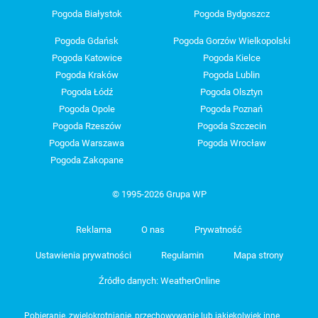
Pogoda Białystok
Pogoda Bydgoszcz
Pogoda Gdańsk
Pogoda Gorzów Wielkopolski
Pogoda Katowice
Pogoda Kielce
Pogoda Kraków
Pogoda Lublin
Pogoda Łódź
Pogoda Olsztyn
Pogoda Opole
Pogoda Poznań
Pogoda Rzeszów
Pogoda Szczecin
Pogoda Warszawa
Pogoda Wrocław
Pogoda Zakopane
© 1995-2026 Grupa WP
Reklama
O nas
Prywatność
Ustawienia prywatności
Regulamin
Mapa strony
Źródło danych: WeatherOnline
Pobieranie, zwielokrotnianie, przechowywanie lub jakiekolwiek inne