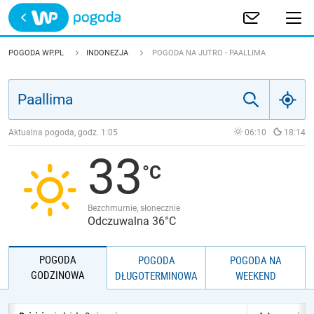
Trwa ładowanie
POLSKA
POGODA WP.PL
INDONEZJA
POGODA NA JUTRO - PAALLIMA
EUROPA
ŚWIAT
Aktualna pogoda, godz.
1:05
06:10
18:14
33
JAKOŚĆ POWIETRZA
Bezchmurnie, słonecznie
Odczuwalna 36°C
POGODA
POGODA
POGODA NA
GODZINOWA
DŁUGOTERMINOWA
WEEKEND