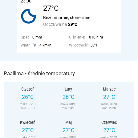
23:00
27°C
Bezchmurnie, słonecznie
Odczuwalna
29°C
Opad:
0 mm
Ciśnienie:
1010 hPa
Wiatr:
4 km/h
Wilgotność:
87%
Paallima - średnie temperatury
Styczeń
Luty
Marzec
26°C
26°C
27°C
maks. 29°C
maks. 30°C
maks. 30°C
min. 23°C
min. 23°C
min. 23°C
Kwiecień
Maj
Czerwiec
27°C
27°C
27°C
maks. 30°C
maks. 30°C
maks. 30°C