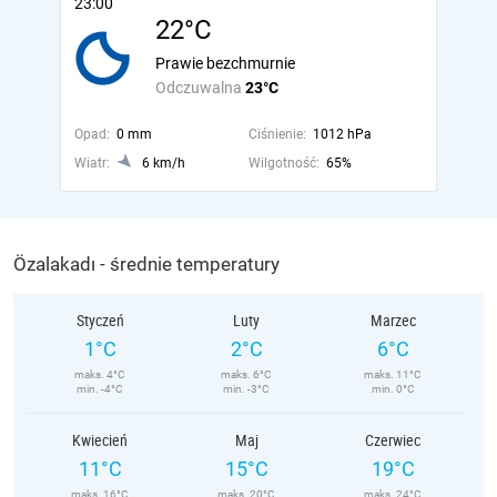
23:00
22°C
Prawie bezchmurnie
Odczuwalna
23°C
Opad:
0 mm
Ciśnienie:
1012 hPa
Wiatr:
6 km/h
Wilgotność:
65%
Özalakadı - średnie temperatury
Styczeń
Luty
Marzec
1°C
2°C
6°C
maks. 4°C
maks. 6°C
maks. 11°C
min. -4°C
min. -3°C
min. 0°C
Kwiecień
Maj
Czerwiec
11°C
15°C
19°C
maks. 16°C
maks. 20°C
maks. 24°C