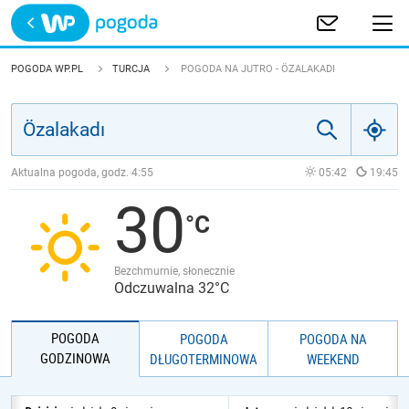
Trwa ładowanie
POLSKA
POGODA WP.PL
TURCJA
POGODA NA JUTRO - ÖZALAKADI
EUROPA
ŚWIAT
Aktualna pogoda, godz.
4:55
05:42
19:45
30
JAKOŚĆ POWIETRZA
Bezchmurnie, słonecznie
Odczuwalna 32°C
POGODA
POGODA
POGODA NA
GODZINOWA
DŁUGOTERMINOWA
WEEKEND