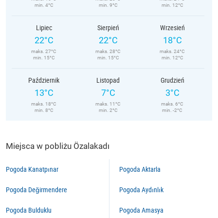
min. 4°C
min. 9°C
min. 12°C
Lipiec
Sierpień
Wrzesień
22°C
22°C
18°C
maks. 27°C
maks. 28°C
maks. 24°C
min. 15°C
min. 15°C
min. 12°C
Październik
Listopad
Grudzień
13°C
7°C
3°C
maks. 18°C
maks. 11°C
maks. 6°C
min. 8°C
min. 2°C
min. -2°C
Miejsca w pobliżu Özalakadı
Pogoda Kanatpınar
Pogoda Aktarla
Pogoda Değirmendere
Pogoda Aydınlık
Pogoda Bulduklu
Pogoda Amasya