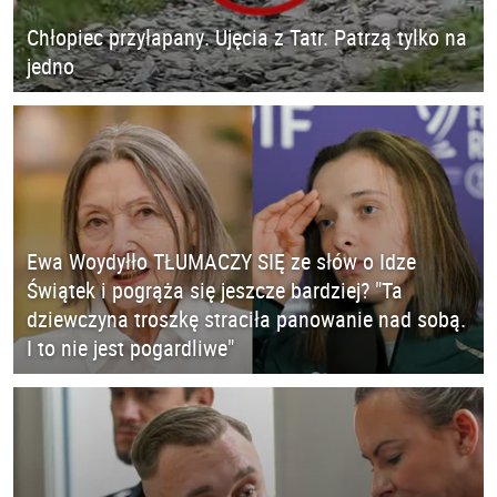
Chłopiec przyłapany. Ujęcia z Tatr. Patrzą tylko na
jedno
Ewa Woydyłło TŁUMACZY SIĘ ze słów o Idze
Świątek i pogrąża się jeszcze bardziej? "Ta
dziewczyna troszkę straciła panowanie nad sobą.
I to nie jest pogardliwe"