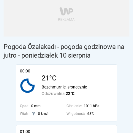
Pogoda Özalakadı - pogoda godzinowa na
jutro
- poniedziałek 10 sierpnia
00:00
21°C
Bezchmurnie, słonecznie
Odczuwalna
22°C
Opad:
0 mm
Ciśnienie:
1011 hPa
Wiatr:
8 km/h
Wilgotność:
68%
01:00