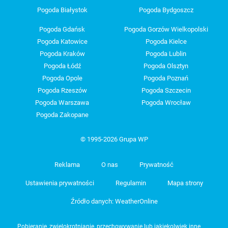
Pogoda Białystok
Pogoda Bydgoszcz
Pogoda Gdańsk
Pogoda Gorzów Wielkopolski
Pogoda Katowice
Pogoda Kielce
Pogoda Kraków
Pogoda Lublin
Pogoda Łódź
Pogoda Olsztyn
Pogoda Opole
Pogoda Poznań
Pogoda Rzeszów
Pogoda Szczecin
Pogoda Warszawa
Pogoda Wrocław
Pogoda Zakopane
© 1995-2026 Grupa WP
Reklama
O nas
Prywatność
Ustawienia prywatności
Regulamin
Mapa strony
Źródło danych: WeatherOnline
Pobieranie, zwielokrotnianie, przechowywanie lub jakiekolwiek inne