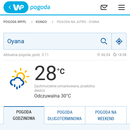
Trwa ładowanie
POLSKA
POGODA WP.PL
KONGO
POGODA NA JUTRO - OYANA
EUROPA
ŚWIAT
Aktualna pogoda, godz.
3:11
06:04
18:08
28
JAKOŚĆ POWIETRZA
Zachmurzenie umiarkowane, przelotny
deszcz
Odczuwalna 30°C
POGODA
POGODA
POGODA NA
GODZINOWA
DŁUGOTERMINOWA
WEEKEND