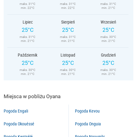
maks. 31°C
maks. 31°C
maks. 31°C
min. 22°C
min. 22°C
min. 21°C
Lipiec
Sierpień
Wrzesień
25°C
25°C
25°C
maks. 31°C
maks. 31°C
maks. 30°C
min. 21°C
min. 21°C
min. 21°C
Październik
Listopad
Grudzień
25°C
25°C
25°C
maks. 30°C
maks. 30°C
maks. 30°C
min. 21°C
min. 21°C
min. 21°C
Miejsca w pobliżu Oyana
Pogoda Engali
Pogoda Kevou
Pogoda Okouéssé
Pogoda Onguia
Pogoda Kentsélé
Pogoda Ngoumbi