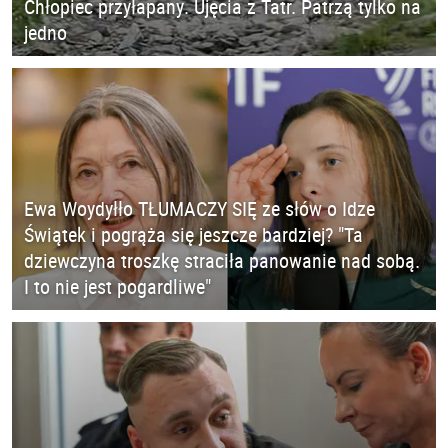
Chłopiec przyłapany. Ujęcia z Tatr. Patrzą tylko na
jedno
Ewa Woydyłło TŁUMACZY SIĘ ze słów o Idze
Świątek i pogrąża się jeszcze bardziej? "Ta
dziewczyna troszkę straciła panowanie nad sobą.
I to nie jest pogardliwe"