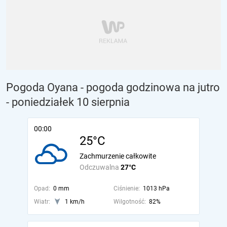
Pogoda Oyana - pogoda godzinowa na jutro
- poniedziałek 10 sierpnia
00:00
25°C
Zachmurzenie całkowite
Odczuwalna
27°C
Opad:
0 mm
Ciśnienie:
1013 hPa
Wiatr:
1 km/h
Wilgotność:
82%