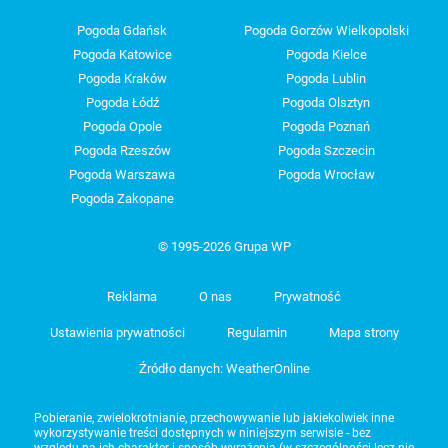
Pogoda Gdańsk
Pogoda Gorzów Wielkopolski
Pogoda Katowice
Pogoda Kielce
Pogoda Kraków
Pogoda Lublin
Pogoda Łódź
Pogoda Olsztyn
Pogoda Opole
Pogoda Poznań
Pogoda Rzeszów
Pogoda Szczecin
Pogoda Warszawa
Pogoda Wrocław
Pogoda Zakopane
© 1995-2026 Grupa WP
Reklama
O nas
Prywatność
Ustawienia prywatności
Regulamin
Mapa strony
Źródło danych: WeatherOnline
Pobieranie, zwielokrotnianie, przechowywanie lub jakiekolwiek inne
wykorzystywanie treści dostępnych w niniejszym serwisie - bez
względu na ich charakter i sposób wyrażenia (w szczególności lecz nie