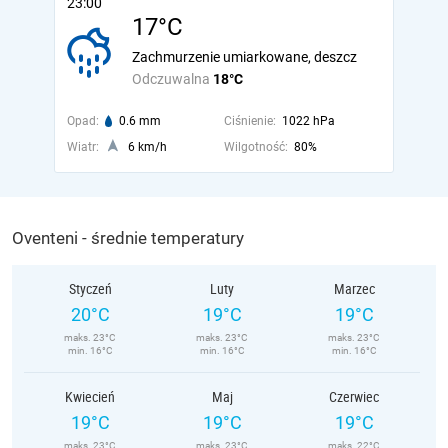
23:00
17°C
Zachmurzenie umiarkowane, deszcz
Odczuwalna
18°C
Opad:
0.6 mm
Ciśnienie:
1022 hPa
Wiatr:
6 km/h
Wilgotność:
80%
Oventeni - średnie temperatury
Styczeń
Luty
Marzec
20°C
19°C
19°C
maks. 23°C
maks. 23°C
maks. 23°C
min. 16°C
min. 16°C
min. 16°C
Kwiecień
Maj
Czerwiec
19°C
19°C
19°C
maks. 23°C
maks. 23°C
maks. 22°C