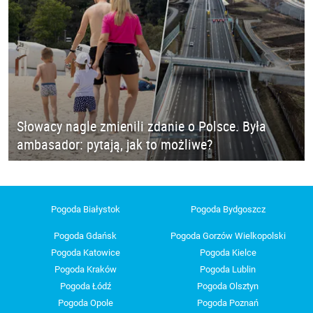
Słowacy nagle zmienili zdanie o Polsce. Była
ambasador: pytają, jak to możliwe?
Pogoda Białystok
Pogoda Bydgoszcz
Pogoda Gdańsk
Pogoda Gorzów Wielkopolski
Pogoda Katowice
Pogoda Kielce
Pogoda Kraków
Pogoda Lublin
Pogoda Łódź
Pogoda Olsztyn
Pogoda Opole
Pogoda Poznań