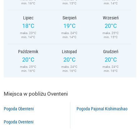
min. 16°C
min. 15°C
min. 14°C
Lipiec
Sierpień
Wrzesień
18°C
19°C
20°C
maks. 23°C
maks. 24°C
maks. 25°C
min. 14°C
min. 14°C
min. 15°C
Październik
Listopad
Grudzień
20°C
20°C
20°C
maks. 25°C
maks. 24°C
maks. 24°C
min. 16°C
min. 16°C
min. 16°C
Miejsca w pobliżu Oventeni
Pogoda Obenteni
Pogoda Pajonal Kishimashao
Pogoda Oventeni