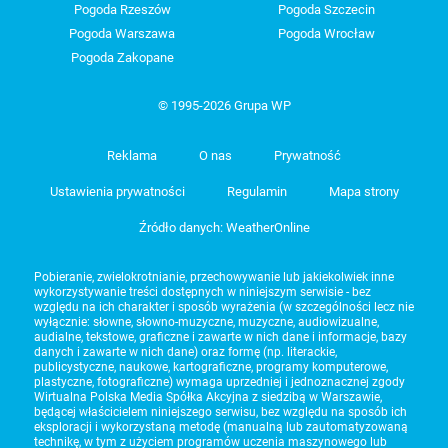
Pogoda Rzeszów
Pogoda Szczecin
Pogoda Warszawa
Pogoda Wrocław
Pogoda Zakopane
© 1995-2026 Grupa WP
Reklama
O nas
Prywatność
Ustawienia prywatności
Regulamin
Mapa strony
Źródło danych: WeatherOnline
Pobieranie, zwielokrotnianie, przechowywanie lub jakiekolwiek inne
wykorzystywanie treści dostępnych w niniejszym serwisie - bez
względu na ich charakter i sposób wyrażenia (w szczególności lecz nie
wyłącznie: słowne, słowno-muzyczne, muzyczne, audiowizualne,
audialne, tekstowe, graficzne i zawarte w nich dane i informacje, bazy
danych i zawarte w nich dane) oraz formę (np. literackie,
publicystyczne, naukowe, kartograficzne, programy komputerowe,
plastyczne, fotograficzne) wymaga uprzedniej i jednoznacznej zgody
Wirtualna Polska Media Spółka Akcyjna z siedzibą w Warszawie,
będącej właścicielem niniejszego serwisu, bez względu na sposób ich
eksploracji i wykorzystaną metodę (manualną lub zautomatyzowaną
technikę, w tym z użyciem programów uczenia maszynowego lub