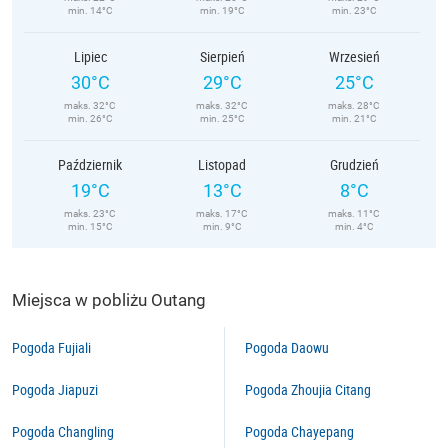
min. 14°C
min. 19°C
min. 23°C
Lipiec
Sierpień
Wrzesień
30°C
29°C
25°C
maks. 32°C
maks. 32°C
maks. 28°C
min. 26°C
min. 25°C
min. 21°C
Październik
Listopad
Grudzień
19°C
13°C
8°C
maks. 23°C
maks. 17°C
maks. 11°C
min. 15°C
min. 9°C
min. 4°C
Miejsca w pobliżu Outang
Pogoda Fujiali
Pogoda Daowu
Pogoda Jiapuzi
Pogoda Zhoujia Citang
Pogoda Changling
Pogoda Chayepang