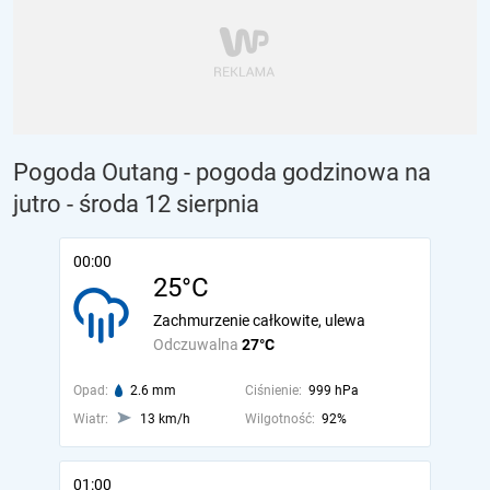
Pogoda Outang - pogoda godzinowa na
jutro
- środa 12 sierpnia
00:00
25°C
Zachmurzenie całkowite, ulewa
Odczuwalna
27°C
Opad:
2.6 mm
Ciśnienie:
999 hPa
Wiatr:
13 km/h
Wilgotność:
92%
01:00