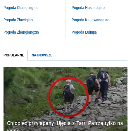
Pogoda Changlingtou
Pogoda Hushaoqiao
Pogoda Zhaxiqiao
Pogoda Kangwangqiao
Pogoda Zhanglangxin
Pogoda Luliujia
POPULARNE
NAJNOWSZE
Chłopiec przyłapany. Ujęcia z Tatr. Patrzą tylko na
jedno