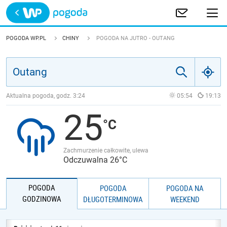
Trwa ładowanie
POLSKA
POGODA WP.PL
CHINY
POGODA NA JUTRO - OUTANG
EUROPA
ŚWIAT
Aktualna pogoda, godz.
3:24
05:54
19:13
25
JAKOŚĆ POWIETRZA
Zachmurzenie całkowite, ulewa
Odczuwalna 26°C
POGODA
POGODA
POGODA NA
GODZINOWA
DŁUGOTERMINOWA
WEEKEND