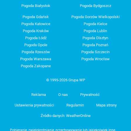
Pogoda Białystok
Pogoda Bydgoszcz
Pogoda Gdańsk
Pogoda Gorzów Wielkopolski
Pogoda Katowice
Pogoda Kielce
Pogoda Kraków
Pogoda Lublin
Pogoda Łódź
Pogoda Olsztyn
Pogoda Opole
Pogoda Poznań
Pogoda Rzeszów
Pogoda Szczecin
Pogoda Warszawa
Pogoda Wrocław
Pogoda Zakopane
© 1995-2026 Grupa WP
Reklama
O nas
Prywatność
Ustawienia prywatności
Regulamin
Mapa strony
Źródło danych: WeatherOnline
Pobieranie, zwielokrotnianie, przechowywanie lub jakiekolwiek inne