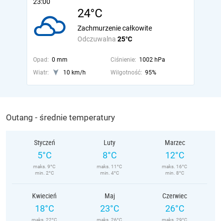
23:00
24°C
Zachmurzenie całkowite
Odczuwalna
25°C
Opad:
0 mm
Ciśnienie:
1002 hPa
Wiatr:
10 km/h
Wilgotność:
95%
Outang - średnie temperatury
Styczeń
Luty
Marzec
5°C
8°C
12°C
maks. 9°C
maks. 11°C
maks. 16°C
min. 2°C
min. 4°C
min. 8°C
Kwiecień
Maj
Czerwiec
18°C
23°C
26°C
maks. 22°C
maks. 26°C
maks. 29°C