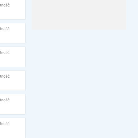
tność:
tność:
tność:
tność:
tność:
tność: