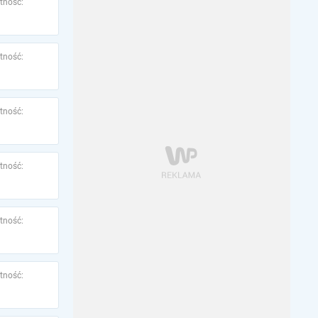
tność:
tność:
tność:
tność:
tność:
tność: