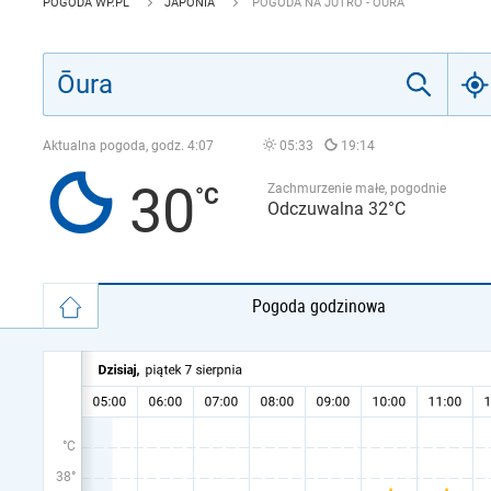
POGODA WP.PL
JAPONIA
POGODA NA JUTRO - ŌURA
Aktualna pogoda, godz.
4:07
05:33
19:14
30
Zachmurzenie małe, pogodnie
Odczuwalna 32°C
Pogoda godzinowa
°C
38°