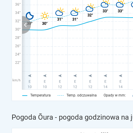
36°
34°
32°
30°
28°
26°
24°
22°
km/h
Temperatura
Temp. odczuwalna
Opady w mm:
Pogoda Ōura - pogoda godzinowa na j