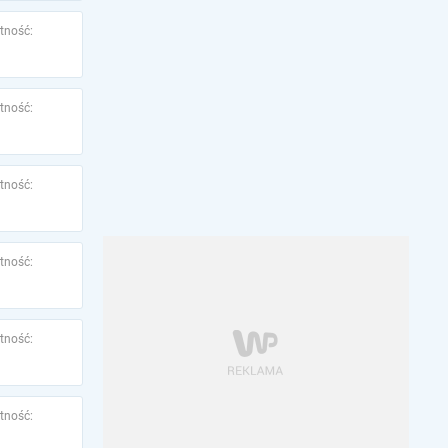
tność:
tność:
tność:
tność:
tność:
tność: