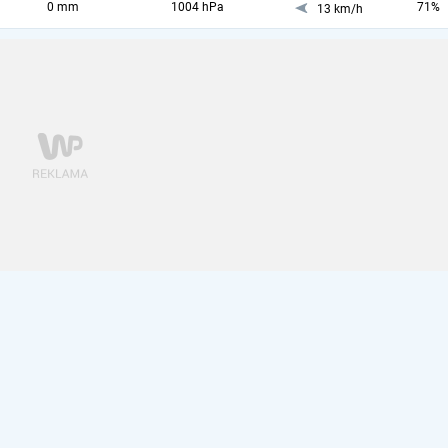
0 mm
1004 hPa
71%
13 km/h