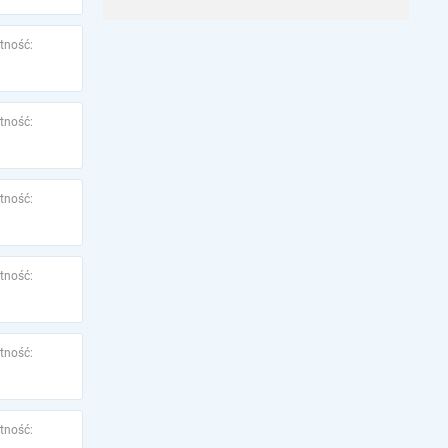
tność:
tność:
tność:
tność:
tność:
tność: