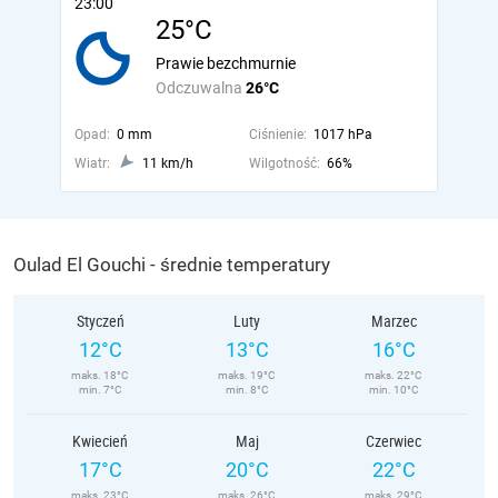
23:00
25°C
Prawie bezchmurnie
Odczuwalna
26°C
Opad:
0 mm
Ciśnienie:
1017 hPa
Wiatr:
11 km/h
Wilgotność:
66%
Oulad El Gouchi - średnie temperatury
Styczeń
Luty
Marzec
12°C
13°C
16°C
maks. 18°C
maks. 19°C
maks. 22°C
min. 7°C
min. 8°C
min. 10°C
Kwiecień
Maj
Czerwiec
17°C
20°C
22°C
maks. 23°C
maks. 26°C
maks. 29°C