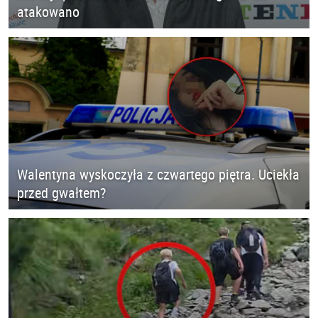
atakowano
Walentyna wyskoczyła z czwartego piętra. Uciekła
przed gwałtem?