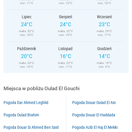
min. 11°C
min. 13°C
min. 16°C
Lipiec
Sierpień
Wrzesień
24°C
24°C
23°C
maks. 32°C
maks. 32°C
maks. 29°C
min. 18°C
min. 19°C
min. 17°C
Październik
Listopad
Grudzień
20°C
16°C
14°C
maks. 26°C
maks. 22°C
maks. 19°C
min. 15°C
min. 11°C
min. 9°C
Miejsca w pobliżu Oulad El Gouchi
Pogoda Dar Ahmed Leghlid
Pogoda Douar Oulad El Ain
Pogoda Oulad Brahim
Pogoda Douar El Haddada
Pogoda Douar Si Ahmed Ben Said
Pogoda Azib El Haj El Mekki