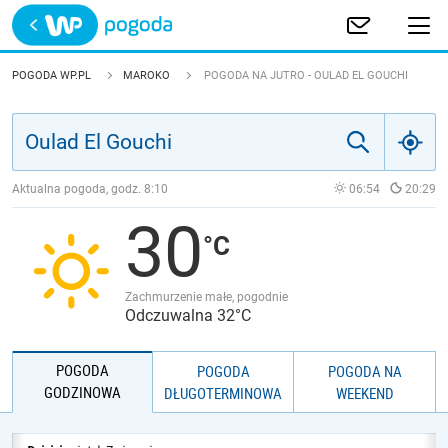
Trwa ładowanie
POLSKA
POGODA WP.PL
MAROKO
POGODA NA JUTRO - OULAD EL GOUCHI
EUROPA
ŚWIAT
Aktualna pogoda, godz.
8:10
06:54
20:29
30
JAKOŚĆ POWIETRZA
Zachmurzenie małe, pogodnie
Odczuwalna 32°C
POGODA
POGODA
POGODA NA
GODZINOWA
DŁUGOTERMINOWA
WEEKEND