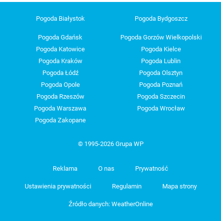
Pogoda Białystok
Pogoda Bydgoszcz
Pogoda Gdańsk
Pogoda Gorzów Wielkopolski
Pogoda Katowice
Pogoda Kielce
Pogoda Kraków
Pogoda Lublin
Pogoda Łódź
Pogoda Olsztyn
Pogoda Opole
Pogoda Poznań
Pogoda Rzeszów
Pogoda Szczecin
Pogoda Warszawa
Pogoda Wrocław
Pogoda Zakopane
© 1995-2026 Grupa WP
Reklama
O nas
Prywatność
Ustawienia prywatności
Regulamin
Mapa strony
Źródło danych: WeatherOnline