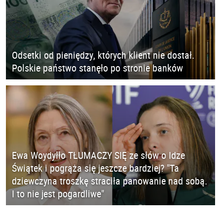
Odsetki od pieniędzy, których klient nie dostał.
Polskie państwo stanęło po stronie banków
Ewa Woydyłło TŁUMACZY SIĘ ze słów o Idze
Świątek i pogrąża się jeszcze bardziej? "Ta
dziewczyna troszkę straciła panowanie nad sobą.
I to nie jest pogardliwe"