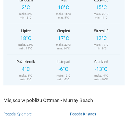
2°C
10°C
15°C
maks. 8°C
maks. 16°C
maks. 20°C
min. -3°C
min. 5°C
min. 11°C
Lipiec
Sierpień
Wrzesień
18°C
17°C
12°C
maks. 23°C
maks. 23°C
maks. 17°C
min. 14°C
min. 14°C
min. 9°C
Październik
Listopad
Grudzień
4°C
-6°C
-13°C
maks. 8°C
maks. -2°C
maks. -9°C
min. 1°C
min. -8°C
min. -16°C
Miejsca w pobliżu Ottman - Murray Beach
Pogoda Kylemore
Pogoda Kristnes