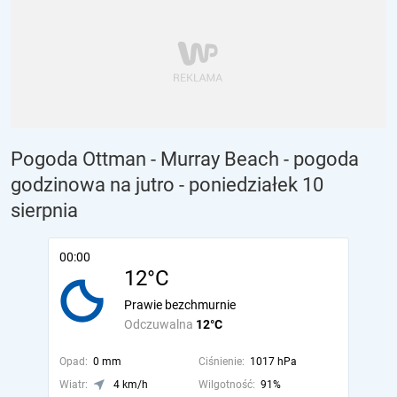
Pogoda Ottman - Murray Beach - pogoda
godzinowa na jutro
- poniedziałek 10
sierpnia
00:00
12°C
Prawie bezchmurnie
Odczuwalna
12°C
Opad:
0 mm
Ciśnienie:
1017 hPa
Wiatr:
4 km/h
Wilgotność:
91%