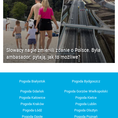
Słowacy nagle zmienili zdanie o Polsce. Była
ambasador: pytają, jak to możliwe?
Pogoda Białystok
Pogoda Bydgoszcz
Pogoda Gdańsk
Pogoda Gorzów Wielkopolski
Pogoda Katowice
Pogoda Kielce
Pogoda Kraków
Pogoda Lublin
Pogoda Łódź
Pogoda Olsztyn
Pogoda Opole
Pogoda Poznań