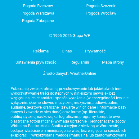
Pogoda Rzeszów
Pogoda Szczecin
Pogoda Warszawa
Pogoda Wrocław
Pogoda Zakopane
© 1995-2026 Grupa WP
Reklama
O nas
Prywatność
Ustawienia prywatności
Regulamin
Mapa strony
Źródło danych: WeatherOnline
Pobieranie, zwielokrotnianie, przechowywanie lub jakiekolwiek inne
wykorzystywanie treści dostępnych w niniejszym serwisie - bez
względu na ich charakter i sposób wyrażenia (w szczególności lecz nie
wyłącznie: słowne, słowno-muzyczne, muzyczne, audiowizualne,
audialne, tekstowe, graficzne i zawarte w nich dane i informacje, bazy
danych i zawarte w nich dane) oraz formę (np. literackie,
publicystyczne, naukowe, kartograficzne, programy komputerowe,
plastyczne, fotograficzne) wymaga uprzedniej i jednoznacznej zgody
Wirtualna Polska Media Spółka Akcyjna z siedzibą w Warszawie,
będącej właścicielem niniejszego serwisu, bez względu na sposób ich
eksploracji i wykorzystaną metodę (manualną lub zautomatyzowaną