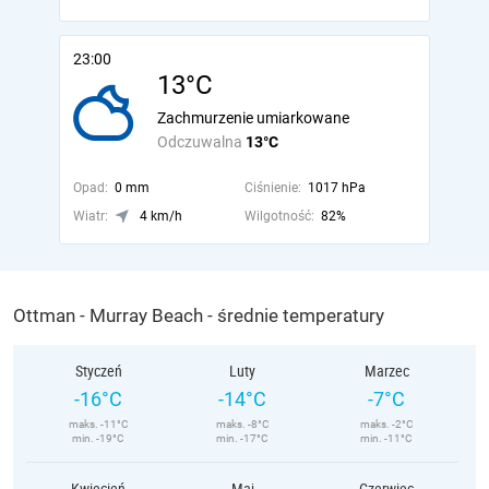
23:00
13°C
Zachmurzenie umiarkowane
Odczuwalna
13°C
Opad:
0 mm
Ciśnienie:
1017 hPa
Wiatr:
4 km/h
Wilgotność:
82%
Ottman - Murray Beach - średnie temperatury
Styczeń
Luty
Marzec
-16°C
-14°C
-7°C
maks. -11°C
maks. -8°C
maks. -2°C
min. -19°C
min. -17°C
min. -11°C
Kwiecień
Maj
Czerwiec