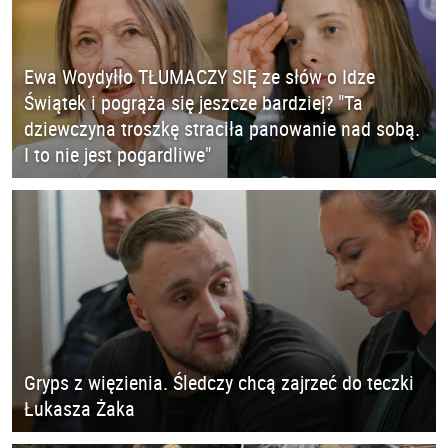
Ewa Woydyłło TŁUMACZY SIĘ ze słów o Idze
Świątek i pogrąża się jeszcze bardziej? "Ta
dziewczyna troszkę straciła panowanie nad sobą.
I to nie jest pogardliwe"
Gryps z więzienia. Śledczy chcą zajrzeć do teczki
Łukasza Żaka