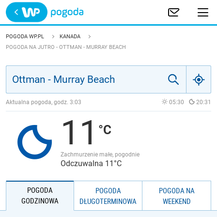
Trwa ładowanie
POLSKA
POGODA WP.PL
KANADA
POGODA NA JUTRO - OTTMAN - MURRAY BEACH
EUROPA
ŚWIAT
Aktualna pogoda, godz.
3:03
05:30
20:31
JAKOŚĆ POWIETRZA
11
Zachmurzenie małe, pogodnie
Odczuwalna 11°C
POGODA
POGODA
POGODA NA
GODZINOWA
DŁUGOTERMINOWA
WEEKEND