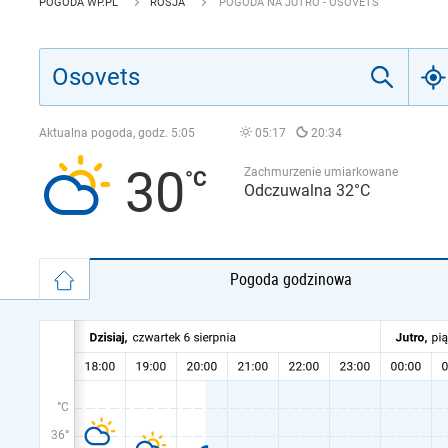
POGODA WP.PL
ROSJA
POGODA NA JUTRO - OSOVETS
Aktualna pogoda, godz.
5:05
05:17
20:34
30
Zachmurzenie umiarkowane
Odczuwalna 32°C
Pogoda godzinowa
°C
36°