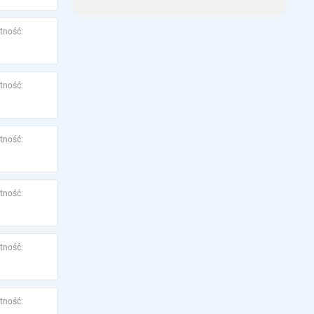
tność:
tność:
tność:
tność:
tność:
tność: