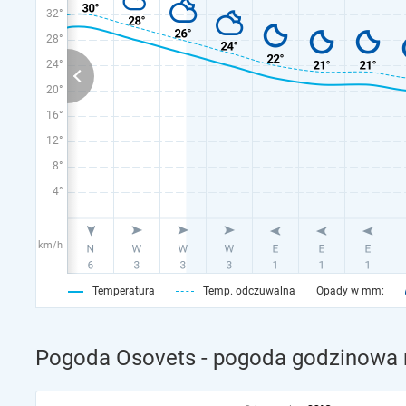
32°
28°
24°
20°
16°
12°
8°
4°
km/h
Temperatura
Temp. odczuwalna
Opady w mm:
Pogoda Osovets - pogoda godzinowa n