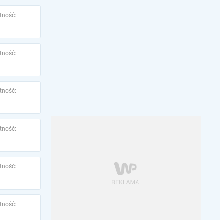
tność:
tność:
tność:
tność:
tność:
tność: