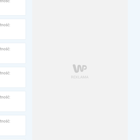
tność:
tność:
tność:
tność:
tność:
tność: