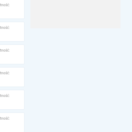
tność:
tność:
tność:
tność:
tność:
tność: