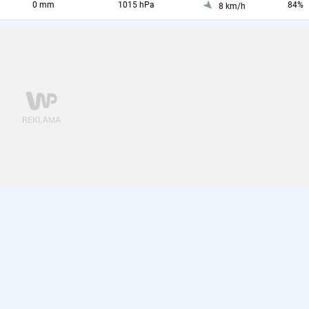
0 mm
1015 hPa
84%
8 km/h