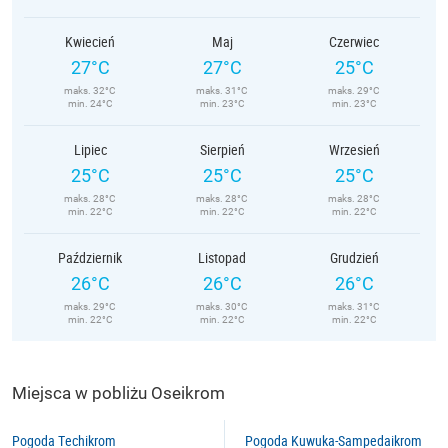
Kwiecień
Maj
Czerwiec
27°C
27°C
25°C
maks. 32°C
maks. 31°C
maks. 29°C
min. 24°C
min. 23°C
min. 23°C
Lipiec
Sierpień
Wrzesień
25°C
25°C
25°C
maks. 28°C
maks. 28°C
maks. 28°C
min. 22°C
min. 22°C
min. 22°C
Październik
Listopad
Grudzień
26°C
26°C
26°C
maks. 29°C
maks. 30°C
maks. 31°C
min. 22°C
min. 22°C
min. 22°C
Miejsca w pobliżu Oseikrom
Pogoda Techikrom
Pogoda Kuwuka-Sampedaikrom