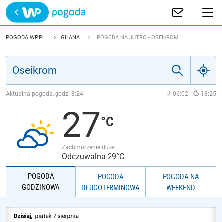
Trwa ładowanie
POLSKA
POGODA WP.PL
GHANA
POGODA NA JUTRO - OSEIKROM
EUROPA
ŚWIAT
Aktualna pogoda, godz.
8:24
06:02
18:25
27
JAKOŚĆ POWIETRZA
Zachmurzenie duże
Odczuwalna 29°C
POGODA
POGODA
POGODA NA
GODZINOWA
DŁUGOTERMINOWA
WEEKEND