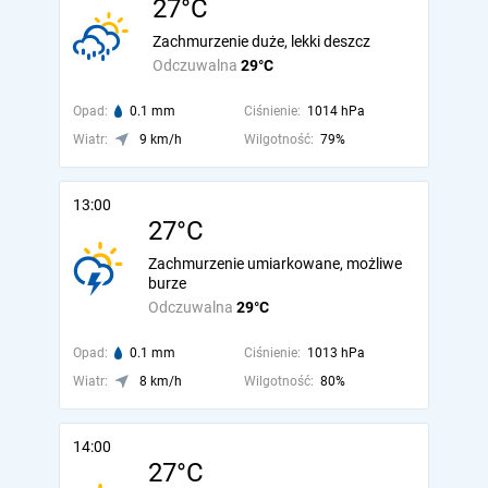
27°C
Zachmurzenie duże, lekki deszcz
Odczuwalna
29°C
Opad:
0.1 mm
Ciśnienie:
1014 hPa
Wiatr:
9 km/h
Wilgotność:
79%
13:00
27°C
Zachmurzenie umiarkowane, możliwe
burze
Odczuwalna
29°C
Opad:
0.1 mm
Ciśnienie:
1013 hPa
Wiatr:
8 km/h
Wilgotność:
80%
14:00
27°C