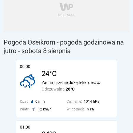
Pogoda Oseikrom - pogoda godzinowa na
jutro
- sobota 8 sierpnia
00:00
24°C
Zachmurzenie duże, lekki deszcz
Odczuwalna
26°C
Opad:
0 mm
Ciśnienie:
1014 hPa
Wiatr:
12 km/h
Wilgotność:
91%
01:00