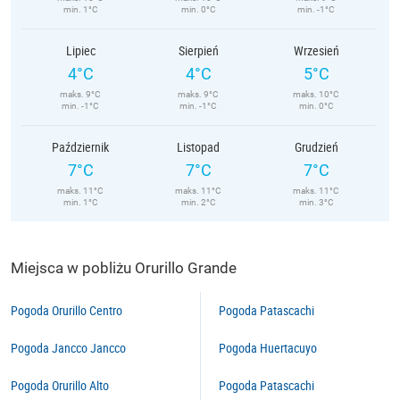
min. 1°C
min. 0°C
min. -1°C
Lipiec
Sierpień
Wrzesień
4°C
4°C
5°C
maks. 9°C
maks. 9°C
maks. 10°C
min. -1°C
min. -1°C
min. 0°C
Październik
Listopad
Grudzień
7°C
7°C
7°C
maks. 11°C
maks. 11°C
maks. 11°C
min. 1°C
min. 2°C
min. 3°C
Miejsca w pobliżu Orurillo Grande
Pogoda Orurillo Centro
Pogoda Patascachi
Pogoda Jancco Jancco
Pogoda Huertacuyo
Pogoda Orurillo Alto
Pogoda Patascachi