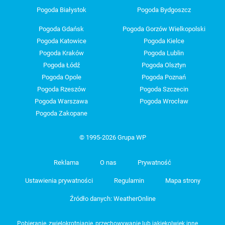
Pogoda Białystok
Pogoda Bydgoszcz
Pogoda Gdańsk
Pogoda Gorzów Wielkopolski
Pogoda Katowice
Pogoda Kielce
Pogoda Kraków
Pogoda Lublin
Pogoda Łódź
Pogoda Olsztyn
Pogoda Opole
Pogoda Poznań
Pogoda Rzeszów
Pogoda Szczecin
Pogoda Warszawa
Pogoda Wrocław
Pogoda Zakopane
© 1995-2026 Grupa WP
Reklama
O nas
Prywatność
Ustawienia prywatności
Regulamin
Mapa strony
Źródło danych: WeatherOnline
Pobieranie, zwielokrotnianie, przechowywanie lub jakiekolwiek inne