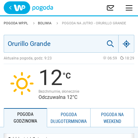
Trwa ładowanie
POLSKA
POGODA WP.PL
BOLIWIA
POGODA NA JUTRO - ORURILLO GRANDE
EUROPA
ŚWIAT
Aktualna pogoda, godz.
9:23
06:59
18:29
12
JAKOŚĆ POWIETRZA
Bezchmurnie, słonecznie
Odczuwalna 12°C
POGODA
POGODA
POGODA NA
GODZINOWA
DŁUGOTERMINOWA
WEEKEND