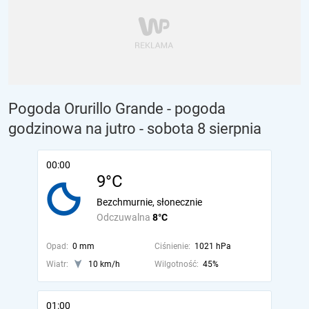
Pogoda Orurillo Grande - pogoda
godzinowa na jutro
- sobota 8 sierpnia
00:00
9°C
Bezchmurnie, słonecznie
Odczuwalna
8°C
Opad:
0 mm
Ciśnienie:
1021 hPa
Wiatr:
10 km/h
Wilgotność:
45%
01:00