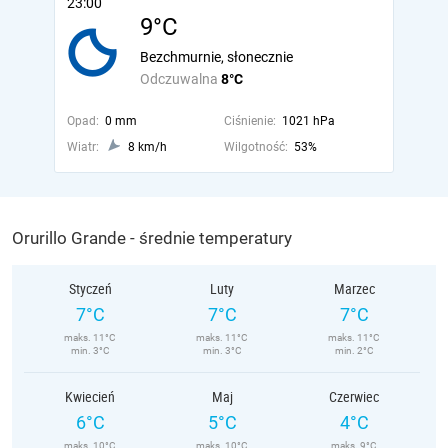
23:00
9°C
Bezchmurnie, słonecznie
Odczuwalna
8°C
Opad:
0 mm
Ciśnienie:
1021 hPa
Wiatr:
8 km/h
Wilgotność:
53%
Orurillo Grande - średnie temperatury
Styczeń
Luty
Marzec
7°C
7°C
7°C
maks. 11°C
maks. 11°C
maks. 11°C
min. 3°C
min. 3°C
min. 2°C
Kwiecień
Maj
Czerwiec
6°C
5°C
4°C
maks. 10°C
maks. 10°C
maks. 9°C