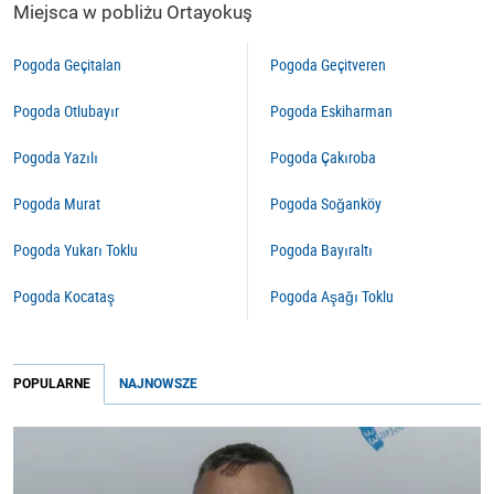
Miejsca w pobliżu Ortayokuş
Pogoda Geçitalan
Pogoda Geçitveren
Pogoda Otlubayır
Pogoda Eskiharman
Pogoda Yazılı
Pogoda Çakıroba
Pogoda Murat
Pogoda Soğanköy
Pogoda Yukarı Toklu
Pogoda Bayıraltı
Pogoda Kocataş
Pogoda Aşağı Toklu
POPULARNE
NAJNOWSZE