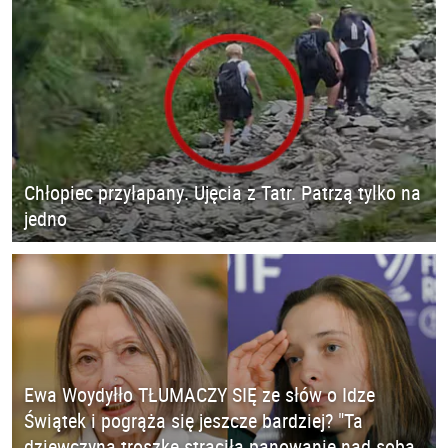
Chłopiec przyłapany. Ujęcia z Tatr. Patrzą tylko na
jedno
Ewa Woydyłło TŁUMACZY SIĘ ze słów o Idze
Świątek i pogrąża się jeszcze bardziej? "Ta
dziewczyna troszkę straciła panowanie nad sobą.