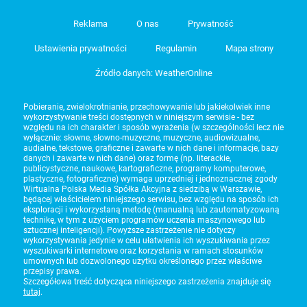
Reklama
O nas
Prywatność
Ustawienia prywatności
Regulamin
Mapa strony
Źródło danych: WeatherOnline
Pobieranie, zwielokrotnianie, przechowywanie lub jakiekolwiek inne
wykorzystywanie treści dostępnych w niniejszym serwisie - bez
względu na ich charakter i sposób wyrażenia (w szczególności lecz nie
wyłącznie: słowne, słowno-muzyczne, muzyczne, audiowizualne,
audialne, tekstowe, graficzne i zawarte w nich dane i informacje, bazy
danych i zawarte w nich dane) oraz formę (np. literackie,
publicystyczne, naukowe, kartograficzne, programy komputerowe,
plastyczne, fotograficzne) wymaga uprzedniej i jednoznacznej zgody
Wirtualna Polska Media Spółka Akcyjna z siedzibą w Warszawie,
będącej właścicielem niniejszego serwisu, bez względu na sposób ich
eksploracji i wykorzystaną metodę (manualną lub zautomatyzowaną
technikę, w tym z użyciem programów uczenia maszynowego lub
sztucznej inteligencji). Powyższe zastrzeżenie nie dotyczy
wykorzystywania jedynie w celu ułatwienia ich wyszukiwania przez
wyszukiwarki internetowe oraz korzystania w ramach stosunków
umownych lub dozwolonego użytku określonego przez właściwe
przepisy prawa.
Szczegółowa treść dotycząca niniejszego zastrzeżenia znajduje się
tutaj
.