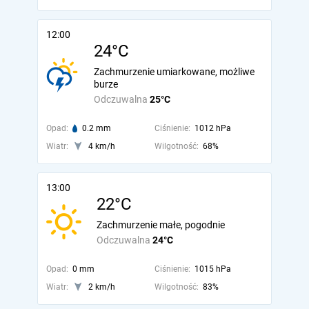
12:00
24°C
Zachmurzenie umiarkowane, możliwe
burze
Odczuwalna
25°C
Opad:
0.2 mm
Ciśnienie:
1012 hPa
Wiatr:
4 km/h
Wilgotność:
68%
13:00
22°C
Zachmurzenie małe, pogodnie
Odczuwalna
24°C
Opad:
0 mm
Ciśnienie:
1015 hPa
Wiatr:
2 km/h
Wilgotność:
83%