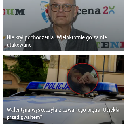
Nie krył pochodzenia. Wielokrotnie go za nie
atakowano
Walentyna wyskoczyła z czwartego piętra. Uciekła
przed gwałtem?