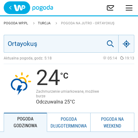
Trwa ładowanie
POLSKA
POGODA WP.PL
TURCJA
POGODA NA JUTRO - ORTAYOKUŞ
EUROPA
ŚWIAT
Aktualna pogoda, godz.
5:18
05:14
19:13
24
JAKOŚĆ POWIETRZA
Zachmurzenie umiarkowane, możliwe
burze
Odczuwalna 25°C
POGODA
POGODA
POGODA NA
GODZINOWA
DŁUGOTERMINOWA
WEEKEND