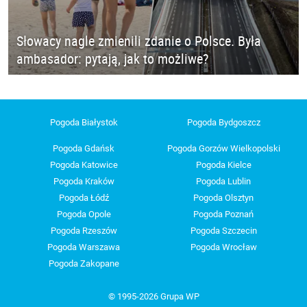
Słowacy nagle zmienili zdanie o Polsce. Była
ambasador: pytają, jak to możliwe?
Pogoda Białystok
Pogoda Bydgoszcz
Pogoda Gdańsk
Pogoda Gorzów Wielkopolski
Pogoda Katowice
Pogoda Kielce
Pogoda Kraków
Pogoda Lublin
Pogoda Łódź
Pogoda Olsztyn
Pogoda Opole
Pogoda Poznań
Pogoda Rzeszów
Pogoda Szczecin
Pogoda Warszawa
Pogoda Wrocław
Pogoda Zakopane
© 1995-2026 Grupa WP