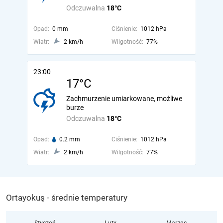
Odczuwalna
18°C
Opad:
0 mm
Ciśnienie:
1012 hPa
Wiatr:
2 km/h
Wilgotność:
77%
23:00
17°C
Zachmurzenie umiarkowane, możliwe
burze
Odczuwalna
18°C
Opad:
0.2 mm
Ciśnienie:
1012 hPa
Wiatr:
2 km/h
Wilgotność:
77%
Ortayokuş - średnie temperatury
Styczeń
Luty
Marzec