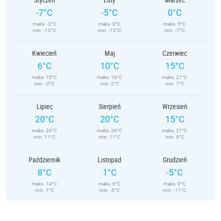
-7°C
-5°C
0°C
maks. -2°C
maks. 0°C
maks. 5°C
min. -13°C
min. -12°C
min. -7°C
Kwiecień
Maj
Czerwiec
6°C
10°C
15°C
maks. 10°C
maks. 16°C
maks. 21°C
min. -2°C
min. 2°C
min. 7°C
Lipiec
Sierpień
Wrzesień
20°C
20°C
15°C
maks. 26°C
maks. 26°C
maks. 21°C
min. 11°C
min. 11°C
min. 6°C
Październik
Listopad
Grudzień
8°C
1°C
-5°C
maks. 14°C
maks. 6°C
maks. 0°C
min. 1°C
min. -5°C
min. -11°C