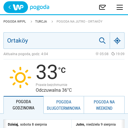
Trwa ładowanie
POLSKA
POGODA WP.PL
TURCJA
POGODA NA JUTRO - ORTAKÖY
EUROPA
ŚWIAT
Aktualna pogoda, godz.
4:04
05:08
19:09
33
JAKOŚĆ POWIETRZA
Prawie bezchmurnie
Odczuwalna 36°C
POGODA
POGODA
POGODA NA
GODZINOWA
DŁUGOTERMINOWA
WEEKEND