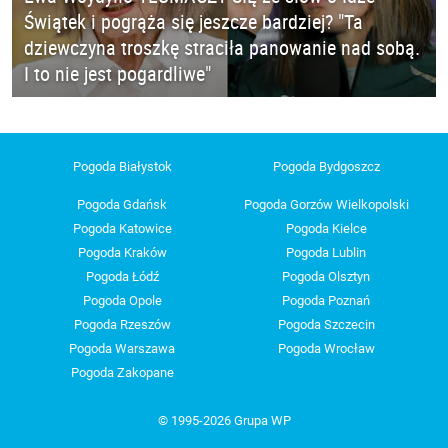
Świątek i pogrąża się jeszcze bardziej? "Ta
dziewczyna troszkę straciła panowanie nad sobą.
I to nie jest pogardliwe"
Pogoda Białystok
Pogoda Bydgoszcz
Pogoda Gdańsk
Pogoda Gorzów Wielkopolski
Pogoda Katowice
Pogoda Kielce
Pogoda Kraków
Pogoda Lublin
Pogoda Łódź
Pogoda Olsztyn
Pogoda Opole
Pogoda Poznań
Pogoda Rzeszów
Pogoda Szczecin
Pogoda Warszawa
Pogoda Wrocław
Pogoda Zakopane
© 1995-2026 Grupa WP