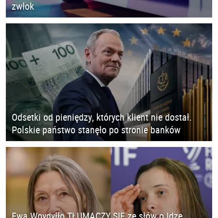
zwłok
Odsetki od pieniędzy, których klient nie dostał.
Polskie państwo stanęło po stronie banków
Ewa Woydyłło TŁUMACZY SIĘ ze słów o Idze