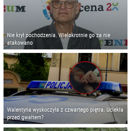
Nie krył pochodzenia. Wielokrotnie go za nie
atakowano
Walentyna wyskoczyła z czwartego piętra. Uciekła
przed gwałtem?