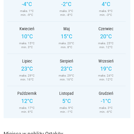
-4°C
-2°C
4°C
maks. 1°C
maks. 3°C
maks. 9°C
min. -9°C
min. -8°C
min. -3°C
Kwiecień
Maj
Czerwiec
10°C
15°C
20°C
maks. 15°C
maks. 20°C
maks. 25°C
min. 3°C
min. 8°C
min. 12°C
Lipiec
Sierpień
Wrzesień
23°C
23°C
19°C
maks. 29°C
maks. 29°C
maks. 24°C
min. 16°C
min. 16°C
min. 12°C
Październik
Listopad
Grudzień
12°C
5°C
-1°C
maks. 17°C
maks. 9°C
maks. 3°C
min. 6°C
min. -1°C
min. -6°C
Miejsca w pobliżu Ortaköy