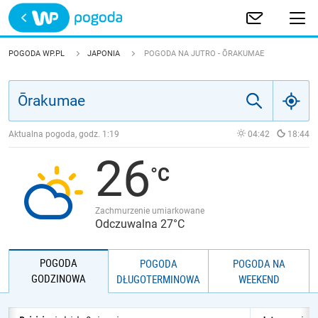
Trwa ładowanie
POLSKA
POGODA WP.PL
JAPONIA
POGODA NA JUTRO - ŌRAKUMAE
EUROPA
ŚWIAT
Aktualna pogoda, godz.
1:19
04:42
18:44
26
JAKOŚĆ POWIETRZA
Zachmurzenie umiarkowane
Odczuwalna 27°C
POGODA
POGODA
POGODA NA
GODZINOWA
DŁUGOTERMINOWA
WEEKEND