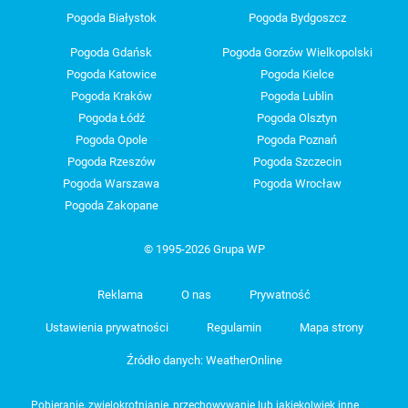
Pogoda Białystok
Pogoda Bydgoszcz
Pogoda Gdańsk
Pogoda Gorzów Wielkopolski
Pogoda Katowice
Pogoda Kielce
Pogoda Kraków
Pogoda Lublin
Pogoda Łódź
Pogoda Olsztyn
Pogoda Opole
Pogoda Poznań
Pogoda Rzeszów
Pogoda Szczecin
Pogoda Warszawa
Pogoda Wrocław
Pogoda Zakopane
© 1995-2026 Grupa WP
Reklama
O nas
Prywatność
Ustawienia prywatności
Regulamin
Mapa strony
Źródło danych: WeatherOnline
Pobieranie, zwielokrotnianie, przechowywanie lub jakiekolwiek inne