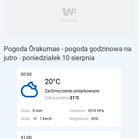
Pogoda Ōrakumae - pogoda godzinowa na
jutro
- poniedziałek 10 sierpnia
00:00
20°C
Zachmurzenie umiarkowane
Odczuwalna
21°C
Opad:
0 mm
Ciśnienie:
1010 hPa
Wiatr:
7 km/h
Wilgotność:
93%
01:00