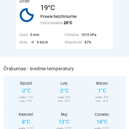
23:00
19°C
Prawie bezchmurnie
Odczuwalna
20°C
Opad:
0 mm
Ciśnienie:
1010 hPa
Wiatr:
6 km/h
Wilgotność:
87%
Ōrakumae - średnie temperatury
Styczeń
Luty
Marzec
-2°C
-2°C
1°C
maks. -1°C
maks. 0°C
maks. 3°C
min. -7°C
min. -6°C
min. -4°C
Kwiecień
Maj
Czerwiec
8°C
13°C
18°C
maks. 11°C
maks. 17°C
maks. 21°C