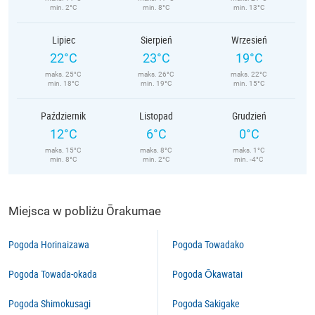
min. 2°C
min. 8°C
min. 13°C
Lipiec
Sierpień
Wrzesień
22°C
23°C
19°C
maks. 25°C
maks. 26°C
maks. 22°C
min. 18°C
min. 19°C
min. 15°C
Październik
Listopad
Grudzień
12°C
6°C
0°C
maks. 15°C
maks. 8°C
maks. 1°C
min. 8°C
min. 2°C
min. -4°C
Miejsca w pobliżu Ōrakumae
Pogoda Horinaizawa
Pogoda Towadako
Pogoda Towada-okada
Pogoda Ōkawatai
Pogoda Shimokusagi
Pogoda Sakigake