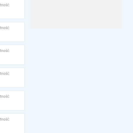
tność:
tność:
tność:
tność:
tność:
tność: