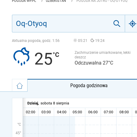
POGODA WP.PL
UZBEKISTAN
POGODA NA JUTRO - OQ-OTYOQ
Aktualna pogoda, godz.
1:56
05:21
19:24
25
Zachmurzenie umiarkowane, lekki
deszcz
Odczuwalna 27°C
Pogoda godzinowa
°C
45°