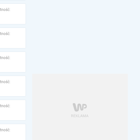
tność:
tność:
tność:
tność:
tność:
tność: