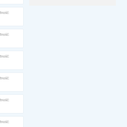
tność:
tność:
tność:
tność:
tność:
tność: