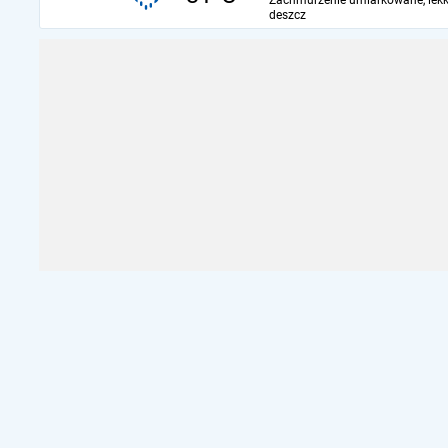
Zachmurzenie umiarkowane, lekk
deszcz