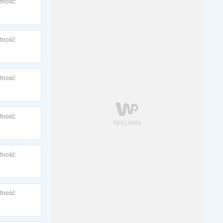
tność:
tność:
tność:
tność:
tność:
tność: