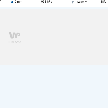
i
0 mm
998 hPa
38%
14 km/h