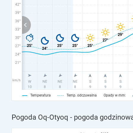
42°
39°
36°
33°
30°
27°
24°
21°
km/h
Temperatura
Temp. odczuwalna
Opady w mm:
Pogoda Oq-Otyoq - pogoda godzinowa 