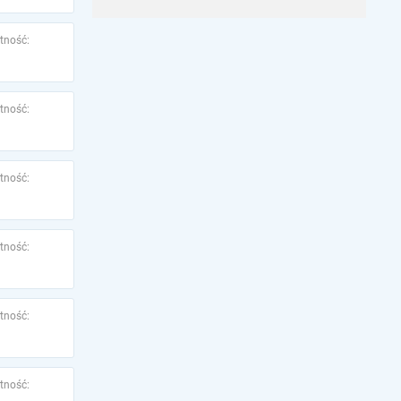
tność:
tność:
tność:
tność:
tność:
tność: