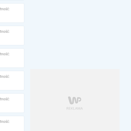
tność:
tność:
tność:
tność:
tność:
tność: