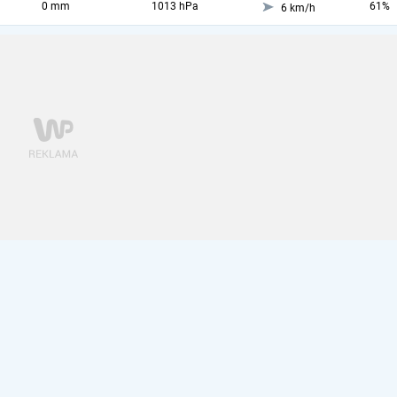
0 mm
1013 hPa
61%
6 km/h