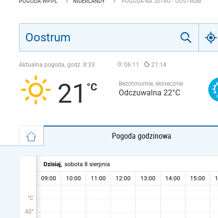
POGODA WP.PL
NIDERLANDY
POGODA NA JUTRO - OOSTRUM
Aktualna pogoda, godz.
8:33
06:11
21:14
21
Bezchmurnie, słonecznie
Odczuwalna 22°C
Pogoda godzinowa
°C
40°