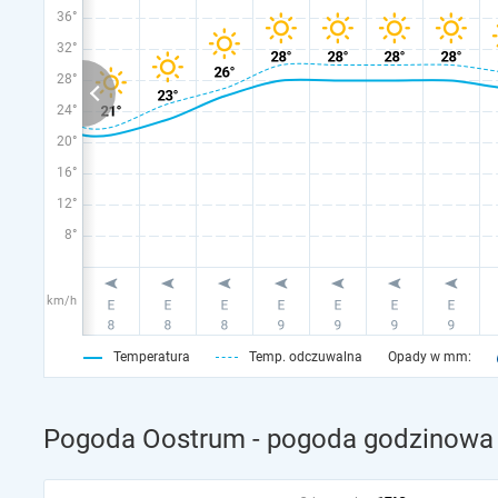
36°
32°
28°
24°
20°
16°
12°
8°
km/h
Temperatura
Temp. odczuwalna
Opady w mm:
Pogoda Oostrum - pogoda godzinowa 