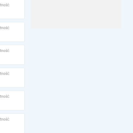
tność:
tność:
tność:
tność:
tność:
tność: