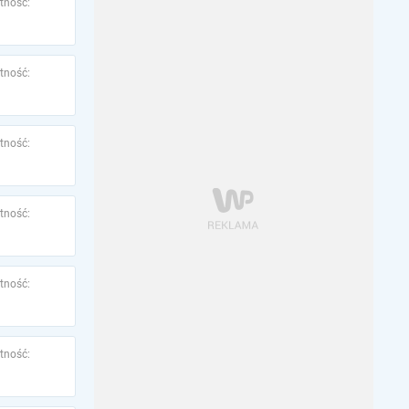
tność:
tność:
tność:
tność:
tność:
tność: