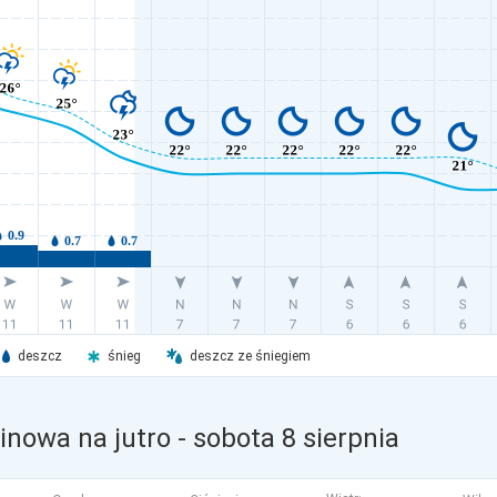
deszcz
śnieg
deszcz ze śniegiem
inowa na jutro
- sobota 8 sierpnia