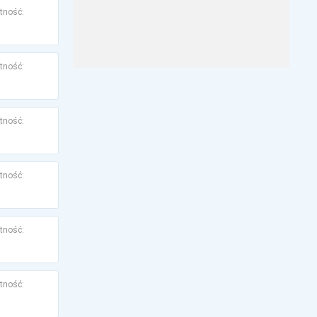
tność:
tność:
tność:
tność:
tność:
tność: