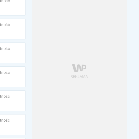
tność:
tność:
tność:
tność:
tność:
tność: