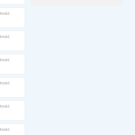
tność:
tność:
tność:
tność:
tność:
tność: