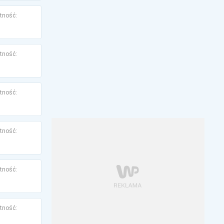
tność:
tność:
tność:
tność:
tność:
tność: