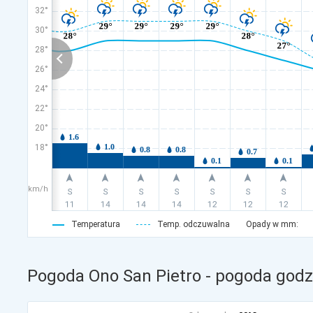
32°
30°
28°
26°
24°
22°
20°
18°
km/h
Temperatura
Temp. odczuwalna
Opady w mm:
Pogoda Ono San Pietro - pogoda godz