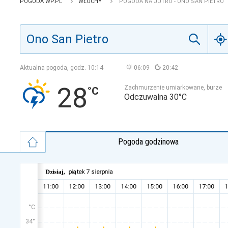
POGODA WP.PL
WŁOCHY
POGODA NA JUTRO - ONO SAN PIETRO
Aktualna pogoda, godz.
10:14
06:09
20:42
28
Zachmurzenie umiarkowane, burze
Odczuwalna 30°C
Pogoda godzinowa
°C
34°