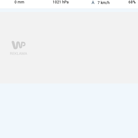
0 mm
1021 hPa
68%
7 km/h