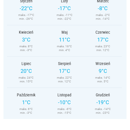
Styczeń
Luty
Marzec
-22°C
-17°C
-8°C
maks. -17°C
maks. -11°C
maks. -2°C
min. -26°C
min. -22°C
min. -14°C
Kwiecień
Maj
Czerwiec
3°C
11°C
17°C
maks. 8°C
maks. 16°C
maks. 23°C
min. -3°C
min. 4°C
min. 12°C
Lipiec
Sierpień
Wrzesień
20°C
17°C
9°C
maks. 24°C
maks. 22°C
maks. 14°C
min. 15°C
min. 12°C
min. 5°C
Październik
Listopad
Grudzień
1°C
-10°C
-19°C
maks. 6°C
maks. -6°C
maks. -14°C
min. -3°C
min. -15°C
min. -23°C