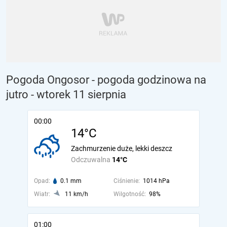
Pogoda Ongosor - pogoda godzinowa na
jutro
- wtorek 11 sierpnia
00:00
14°C
Zachmurzenie duże, lekki deszcz
Odczuwalna
14°C
Opad:
0.1 mm
Ciśnienie:
1014 hPa
Wiatr:
11 km/h
Wilgotność:
98%
01:00