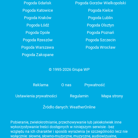
Pogoda Gdańsk
Pogoda Gorzów Wielkopolski
Pogoda Katowice
Pogoda Kielce
Pogoda Kraków
Pogoda Lublin
Pogoda Łódź
Pogoda Olsztyn
Pogoda Opole
Pogoda Poznań
Pogoda Rzeszów
Pogoda Szczecin
Pogoda Warszawa
Pogoda Wrocław
Pogoda Zakopane
© 1995-2026 Grupa WP
Reklama
O nas
Prywatność
Ustawienia prywatności
Regulamin
Mapa strony
Źródło danych: WeatherOnline
Pobieranie, zwielokrotnianie, przechowywanie lub jakiekolwiek inne
wykorzystywanie treści dostępnych w niniejszym serwisie - bez
względu na ich charakter i sposób wyrażenia (w szczególności lecz nie
wyłącznie: słowne, słowno-muzyczne, muzyczne, audiowizualne,