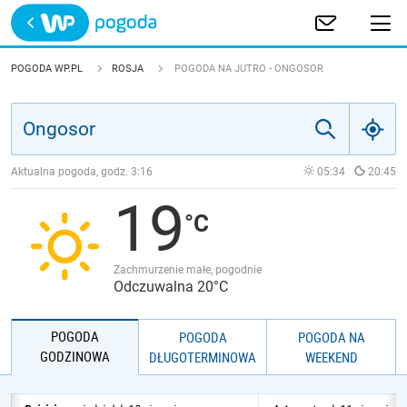
Trwa ładowanie
POLSKA
POGODA WP.PL
ROSJA
POGODA NA JUTRO - ONGOSOR
EUROPA
ŚWIAT
Aktualna pogoda, godz.
3:16
05:34
20:45
19
JAKOŚĆ POWIETRZA
Zachmurzenie małe, pogodnie
Odczuwalna 20°C
POGODA
POGODA
POGODA NA
GODZINOWA
DŁUGOTERMINOWA
WEEKEND