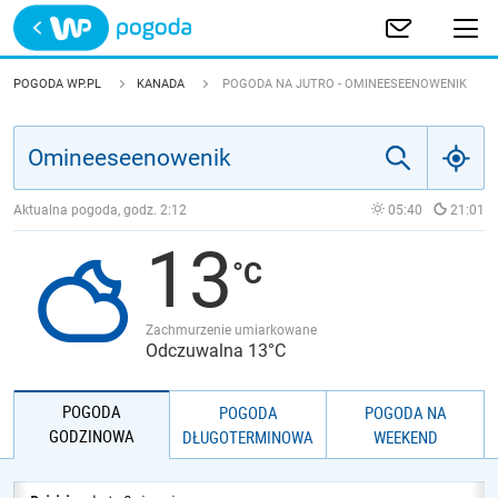
Trwa ładowanie
POLSKA
POGODA WP.PL
KANADA
POGODA NA JUTRO - OMINEESEENOWENIK
EUROPA
ŚWIAT
Aktualna pogoda, godz.
2:12
05:40
21:01
13
JAKOŚĆ POWIETRZA
Zachmurzenie umiarkowane
Odczuwalna 13°C
POGODA
POGODA
POGODA NA
GODZINOWA
DŁUGOTERMINOWA
WEEKEND