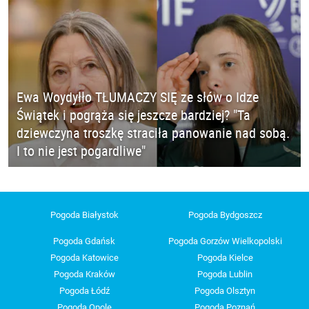
Ewa Woydyłło TŁUMACZY SIĘ ze słów o Idze
Świątek i pogrąża się jeszcze bardziej? "Ta
dziewczyna troszkę straciła panowanie nad sobą.
I to nie jest pogardliwe"
Pogoda Białystok
Pogoda Bydgoszcz
Pogoda Gdańsk
Pogoda Gorzów Wielkopolski
Pogoda Katowice
Pogoda Kielce
Pogoda Kraków
Pogoda Lublin
Pogoda Łódź
Pogoda Olsztyn
Pogoda Opole
Pogoda Poznań