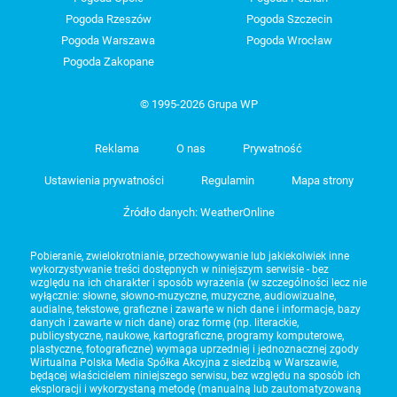
Pogoda Rzeszów
Pogoda Szczecin
Pogoda Warszawa
Pogoda Wrocław
Pogoda Zakopane
© 1995-2026 Grupa WP
Reklama
O nas
Prywatność
Ustawienia prywatności
Regulamin
Mapa strony
Źródło danych: WeatherOnline
Pobieranie, zwielokrotnianie, przechowywanie lub jakiekolwiek inne
wykorzystywanie treści dostępnych w niniejszym serwisie - bez
względu na ich charakter i sposób wyrażenia (w szczególności lecz nie
wyłącznie: słowne, słowno-muzyczne, muzyczne, audiowizualne,
audialne, tekstowe, graficzne i zawarte w nich dane i informacje, bazy
danych i zawarte w nich dane) oraz formę (np. literackie,
publicystyczne, naukowe, kartograficzne, programy komputerowe,
plastyczne, fotograficzne) wymaga uprzedniej i jednoznacznej zgody
Wirtualna Polska Media Spółka Akcyjna z siedzibą w Warszawie,
będącej właścicielem niniejszego serwisu, bez względu na sposób ich
eksploracji i wykorzystaną metodę (manualną lub zautomatyzowaną