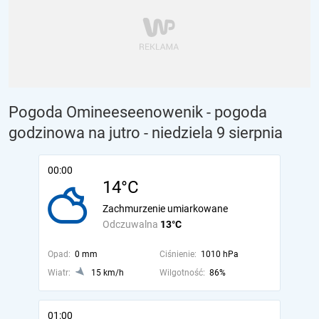
Pogoda Omineeseenowenik - pogoda
godzinowa na jutro
- niedziela 9 sierpnia
00:00
14°C
Zachmurzenie umiarkowane
Odczuwalna
13°C
Opad:
0 mm
Ciśnienie:
1010 hPa
Wiatr:
15 km/h
Wilgotność:
86%
01:00