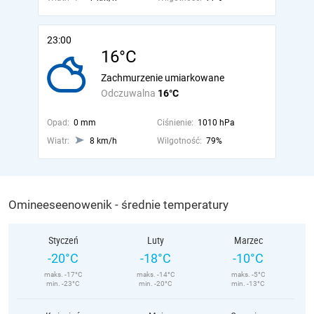
23:00
16°C
Zachmurzenie umiarkowane
Odczuwalna
16°C
Opad:
0 mm
Ciśnienie:
1010 hPa
Wiatr:
8 km/h
Wilgotność:
79%
Omineeseenowenik - średnie temperatury
Styczeń
Luty
Marzec
-20°C
-18°C
-10°C
maks. -17°C
maks. -14°C
maks. -5°C
min. -23°C
min. -20°C
min. -13°C