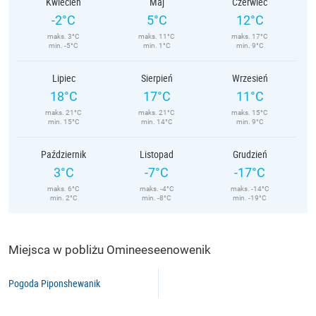
Kwiecień
Maj
Czerwiec
-2°C
5°C
12°C
maks. 3°C
maks. 11°C
maks. 17°C
min. -5°C
min. 1°C
min. 9°C
Lipiec
Sierpień
Wrzesień
18°C
17°C
11°C
maks. 21°C
maks. 21°C
maks. 15°C
min. 15°C
min. 14°C
min. 9°C
Październik
Listopad
Grudzień
3°C
-7°C
-17°C
maks. 6°C
maks. -4°C
maks. -14°C
min. 2°C
min. -8°C
min. -19°C
Miejsca w pobliżu Omineeseenowenik
Pogoda Piponshewanik