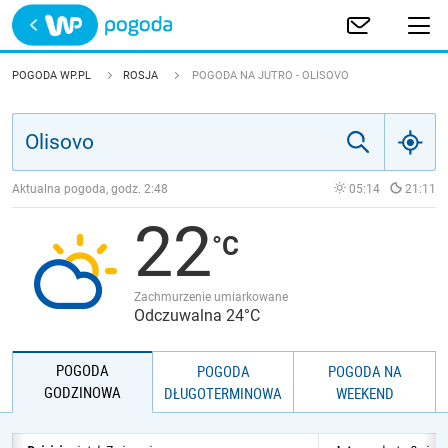
Trwa ładowanie
POLSKA
POGODA WP.PL
ROSJA
POGODA NA JUTRO - OLISOVO
EUROPA
ŚWIAT
Aktualna pogoda, godz.
2:48
05:14
21:11
22
JAKOŚĆ POWIETRZA
Zachmurzenie umiarkowane
Odczuwalna 24°C
POGODA
POGODA
POGODA NA
GODZINOWA
DŁUGOTERMINOWA
WEEKEND