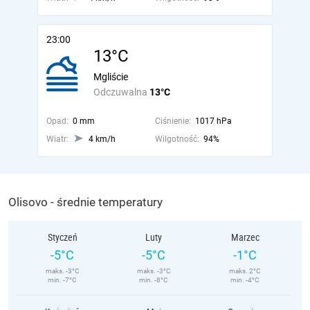
23:00
13°C
Mgliście
Odczuwalna
13°C
Opad:
0 mm
Ciśnienie:
1017 hPa
Wiatr:
4 km/h
Wilgotność:
94%
Olisovo - średnie temperatury
Styczeń
Luty
Marzec
-5°C
-5°C
-1°C
maks. -3°C
maks. -3°C
maks. 2°C
min. -7°C
min. -8°C
min. -4°C