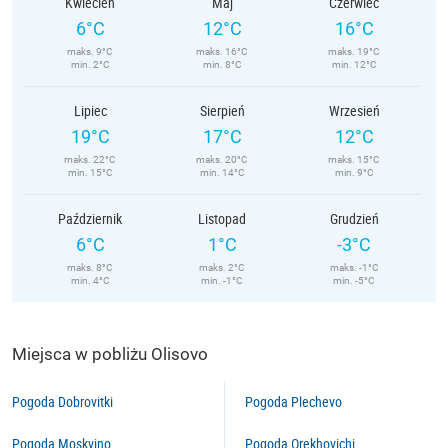
Kwiecień
Maj
Czerwiec
6°C
12°C
16°C
maks. 9°C
maks. 16°C
maks. 19°C
min. 2°C
min. 8°C
min. 12°C
Lipiec
Sierpień
Wrzesień
19°C
17°C
12°C
maks. 22°C
maks. 20°C
maks. 15°C
min. 15°C
min. 14°C
min. 9°C
Październik
Listopad
Grudzień
6°C
1°C
-3°C
maks. 8°C
maks. 2°C
maks. -1°C
min. 4°C
min. -1°C
min. -5°C
Miejsca w pobliżu Olisovo
Pogoda Dobrovitki
Pogoda Plechevo
Pogoda Moskvino
Pogoda Orekhovichi