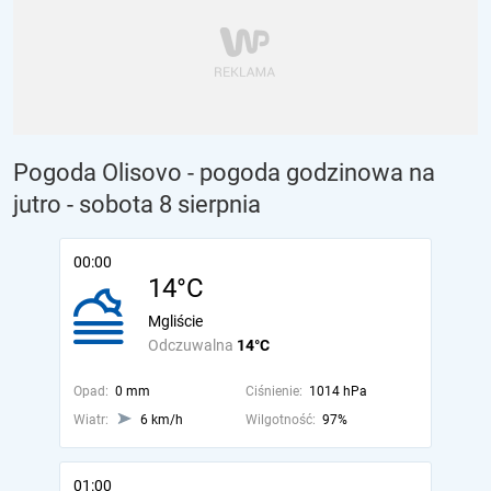
Pogoda Olisovo - pogoda godzinowa na
jutro
- sobota 8 sierpnia
00:00
14°C
Mgliście
Odczuwalna
14°C
Opad:
0 mm
Ciśnienie:
1014 hPa
Wiatr:
6 km/h
Wilgotność:
97%
01:00