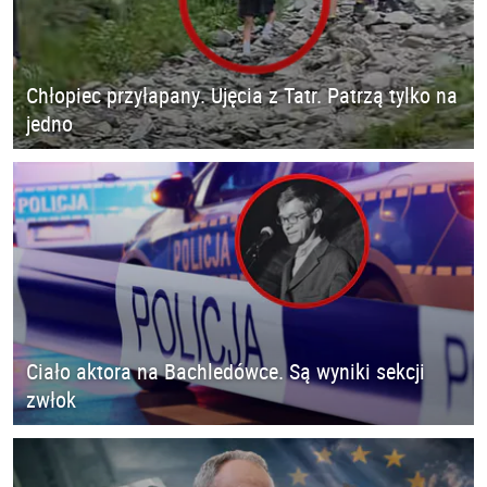
Chłopiec przyłapany. Ujęcia z Tatr. Patrzą tylko na
jedno
Ciało aktora na Bachledówce. Są wyniki sekcji
zwłok