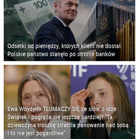
Odsetki od pieniędzy, których klient nie dostał.
Polskie państwo stanęło po stronie banków
Ewa Woydyłło TŁUMACZY SIĘ ze słów o Idze
Świątek i pogrąża się jeszcze bardziej? "Ta
dziewczyna troszkę straciła panowanie nad sobą.
I to nie jest pogardliwe"