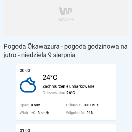
Pogoda Ōkawazura - pogoda godzinowa na
jutro
- niedziela 9 sierpnia
00:00
24°C
Zachmurzenie umiarkowane
Odczuwalna
26°C
Opad:
0 mm
Ciśnienie:
1007 hPa
Wiatr:
3 km/h
Wilgotność:
91%
01:00