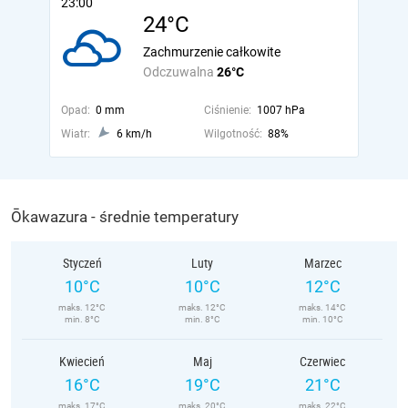
23:00
24°C
Zachmurzenie całkowite
Odczuwalna
26°C
Opad:
0 mm
Ciśnienie:
1007 hPa
Wiatr:
6 km/h
Wilgotność:
88%
Ōkawazura - średnie temperatury
Styczeń
Luty
Marzec
10°C
10°C
12°C
maks. 12°C
maks. 12°C
maks. 14°C
min. 8°C
min. 8°C
min. 10°C
Kwiecień
Maj
Czerwiec
16°C
19°C
21°C
maks. 17°C
maks. 20°C
maks. 22°C