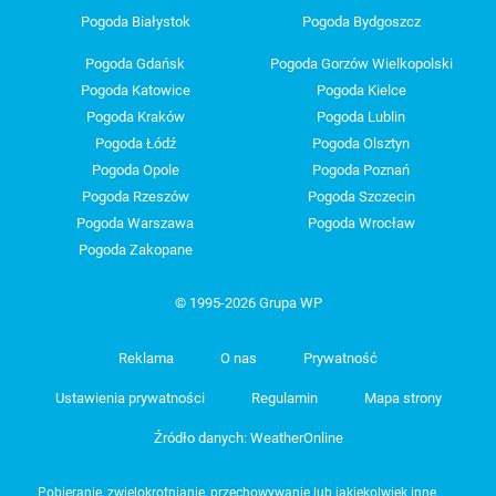
Pogoda Białystok
Pogoda Bydgoszcz
Pogoda Gdańsk
Pogoda Gorzów Wielkopolski
Pogoda Katowice
Pogoda Kielce
Pogoda Kraków
Pogoda Lublin
Pogoda Łódź
Pogoda Olsztyn
Pogoda Opole
Pogoda Poznań
Pogoda Rzeszów
Pogoda Szczecin
Pogoda Warszawa
Pogoda Wrocław
Pogoda Zakopane
© 1995-2026 Grupa WP
Reklama
O nas
Prywatność
Ustawienia prywatności
Regulamin
Mapa strony
Źródło danych: WeatherOnline
Pobieranie, zwielokrotnianie, przechowywanie lub jakiekolwiek inne