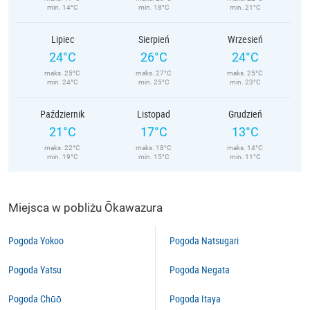
min. 14°C
min. 18°C
min. 21°C
Lipiec
Sierpień
Wrzesień
24°C
26°C
24°C
maks. 25°C
maks. 27°C
maks. 25°C
min. 24°C
min. 25°C
min. 23°C
Październik
Listopad
Grudzień
21°C
17°C
13°C
maks. 22°C
maks. 18°C
maks. 14°C
min. 19°C
min. 15°C
min. 11°C
Miejsca w pobliżu Ōkawazura
Pogoda Yokoo
Pogoda Natsugari
Pogoda Yatsu
Pogoda Negata
Pogoda Chūō
Pogoda Itaya