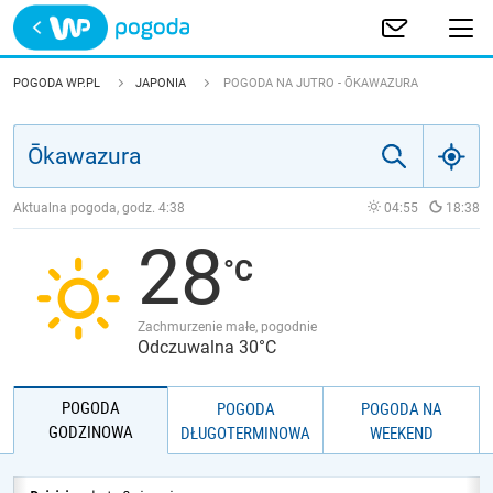
Trwa ładowanie
POLSKA
POGODA WP.PL
JAPONIA
POGODA NA JUTRO - ŌKAWAZURA
EUROPA
ŚWIAT
Aktualna pogoda, godz.
4:38
04:55
18:38
28
JAKOŚĆ POWIETRZA
Zachmurzenie małe, pogodnie
Odczuwalna 30°C
POGODA
POGODA
POGODA NA
GODZINOWA
DŁUGOTERMINOWA
WEEKEND