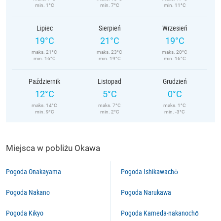
min. 1°C
min. 7°C
min. 11°C
Lipiec
Sierpień
Wrzesień
19°C
21°C
19°C
maks. 21°C
maks. 23°C
maks. 20°C
min. 16°C
min. 19°C
min. 16°C
Październik
Listopad
Grudzień
12°C
5°C
0°C
maks. 14°C
maks. 7°C
maks. 1°C
min. 9°C
min. 2°C
min. -3°C
Miejsca w pobliżu Okawa
Pogoda Onakayama
Pogoda Ishikawachō
Pogoda Nakano
Pogoda Narukawa
Pogoda Kikyo
Pogoda Kameda-nakanochō