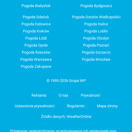
Pogoda Białystok
Pogoda Bydgoszcz
Pogoda Gdańsk
Pogoda Gorzów Wielkopolski
Pogoda Katowice
Pogoda Kielce
Pogoda Kraków
Pogoda Lublin
Pogoda Łódź
Pogoda Olsztyn
Pogoda Opole
Pogoda Poznań
Pogoda Rzeszów
Pogoda Szczecin
Pogoda Warszawa
Pogoda Wrocław
Pogoda Zakopane
© 1995-2026 Grupa WP
Reklama
O nas
Prywatność
Ustawienia prywatności
Regulamin
Mapa strony
Źródło danych: WeatherOnline
Pobieranie, zwielokrotnianie, przechowywanie lub jakiekolwiek inne