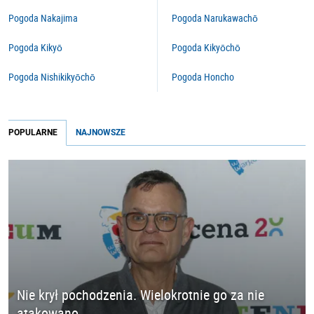
Pogoda Nakajima
Pogoda Narukawachō
Pogoda Kikyō
Pogoda Kikyōchō
Pogoda Nishikikyōchō
Pogoda Honcho
POPULARNE
NAJNOWSZE
Nie krył pochodzenia. Wielokrotnie go za nie
atakowano