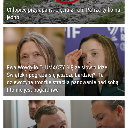
Chłopiec przyłapany. Ujęcia z Tatr. Patrzą tylko na
jedno
Ewa Woydyłło TŁUMACZY SIĘ ze słów o Idze
Świątek i pogrąża się jeszcze bardziej? "Ta
dziewczyna troszkę straciła panowanie nad sobą.
I to nie jest pogardliwe"