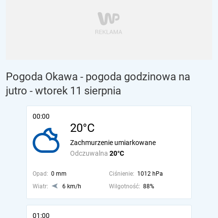
Pogoda Okawa - pogoda godzinowa na
jutro
- wtorek 11 sierpnia
00:00
20°C
Zachmurzenie umiarkowane
Odczuwalna
20°C
Opad:
0 mm
Ciśnienie:
1012 hPa
Wiatr:
6 km/h
Wilgotność:
88%
01:00