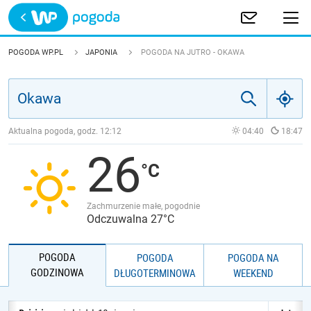
Trwa ładowanie
POLSKA
POGODA WP.PL
JAPONIA
POGODA NA JUTRO - OKAWA
EUROPA
ŚWIAT
Aktualna pogoda, godz.
12:12
04:40
18:47
26
JAKOŚĆ POWIETRZA
Zachmurzenie małe, pogodnie
Odczuwalna 27°C
POGODA
POGODA
POGODA NA
GODZINOWA
DŁUGOTERMINOWA
WEEKEND