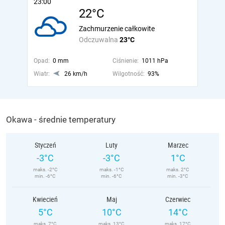
23:00
22°C
Zachmurzenie całkowite
Odczuwalna
23°C
Opad:
0 mm
Ciśnienie:
1011 hPa
Wiatr:
26 km/h
Wilgotność:
93%
Okawa - średnie temperatury
Styczeń
Luty
Marzec
-3°C
-3°C
1°C
maks. -2°C
maks. -1°C
maks. 2°C
min. -6°C
min. -6°C
min. -3°C
Kwiecień
Maj
Czerwiec
5°C
10°C
14°C
maks. 7°C
maks. 13°C
maks. 17°C