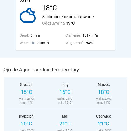
23:00
18°C
Zachmurzenie umiarkowane
Odczuwalna
19°C
Opad:
0 mm
Ciśnienie:
1017 hPa
Wiatr:
3 km/h
Wilgotność:
94%
Ojo de Agua - średnie temperatury
Styczeń
Luty
Marzec
15°C
16°C
18°C
maks. 20°C
maks. 21°C
maks. 23°C
min. 11°C
min. 12°C
min. 14°C
Kwiecień
Maj
Czerwiec
20°C
21°C
21°C
maks. 25°C
maks. 25°C
maks. 24°C