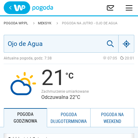
Trwa ładowanie
POLSKA
POGODA WP.PL
MEKSYK
POGODA NA JUTRO - OJO DE AGUA
EUROPA
ŚWIAT
Aktualna pogoda, godz.
7:38
07:05
20:01
21
JAKOŚĆ POWIETRZA
Zachmurzenie umiarkowane
Odczuwalna 22°C
POGODA
POGODA
POGODA NA
GODZINOWA
DŁUGOTERMINOWA
WEEKEND