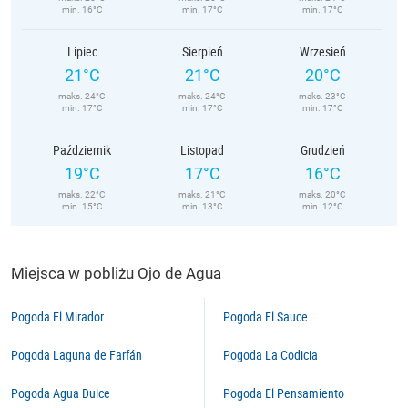
min. 16°C
min. 17°C
min. 17°C
Lipiec
Sierpień
Wrzesień
21°C
21°C
20°C
maks. 24°C
maks. 24°C
maks. 23°C
min. 17°C
min. 17°C
min. 17°C
Październik
Listopad
Grudzień
19°C
17°C
16°C
maks. 22°C
maks. 21°C
maks. 20°C
min. 15°C
min. 13°C
min. 12°C
Miejsca w pobliżu Ojo de Agua
Pogoda El Mirador
Pogoda El Sauce
Pogoda Laguna de Farfán
Pogoda La Codicia
Pogoda Agua Dulce
Pogoda El Pensamiento