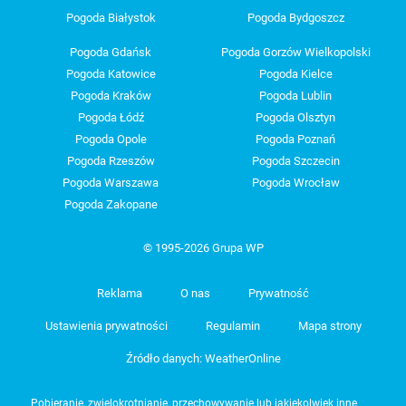
Pogoda Białystok
Pogoda Bydgoszcz
Pogoda Gdańsk
Pogoda Gorzów Wielkopolski
Pogoda Katowice
Pogoda Kielce
Pogoda Kraków
Pogoda Lublin
Pogoda Łódź
Pogoda Olsztyn
Pogoda Opole
Pogoda Poznań
Pogoda Rzeszów
Pogoda Szczecin
Pogoda Warszawa
Pogoda Wrocław
Pogoda Zakopane
© 1995-2026 Grupa WP
Reklama
O nas
Prywatność
Ustawienia prywatności
Regulamin
Mapa strony
Źródło danych: WeatherOnline
Pobieranie, zwielokrotnianie, przechowywanie lub jakiekolwiek inne