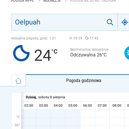
POGODA WP.PL
INDONEZJA
POGODA NA JUTRO - OELPUAH
Aktualna pogoda, godz.
1:01
05:59
17:42
24
Bezchmurnie, słonecznie
Odczuwalna 26°C
Pogoda godzinowa
°C
36°