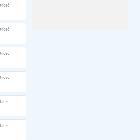
tność:
tność:
tność:
tność:
tność:
tność: