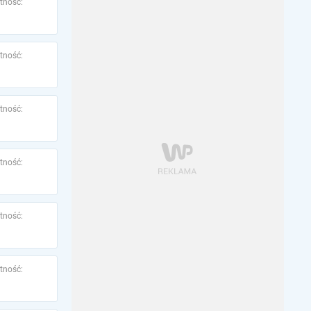
tność:
tność:
tność:
tność:
tność:
tność: