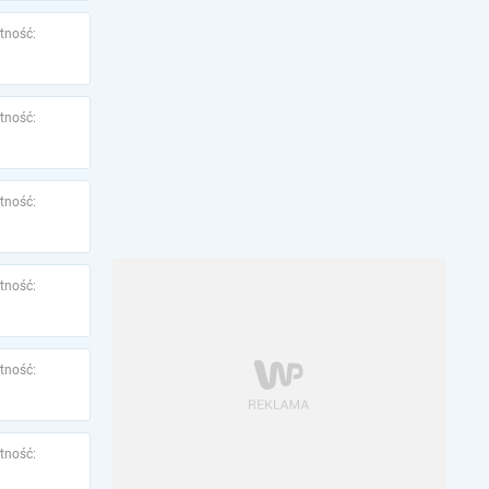
tność:
tność:
tność:
tność:
tność:
tność: