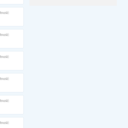
tność:
tność:
tność:
tność:
tność:
tność: