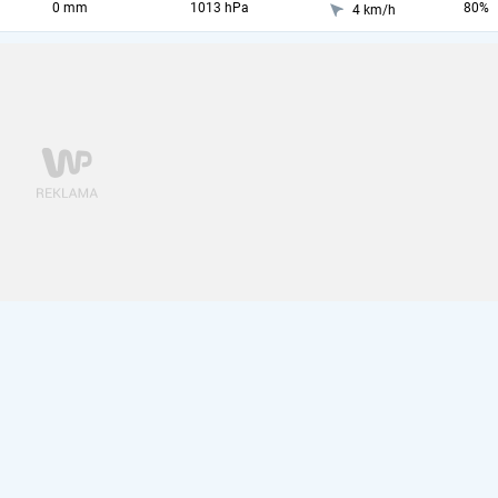
0 mm
1013 hPa
80%
4 km/h