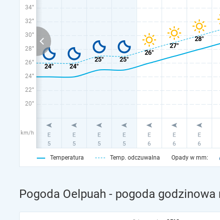
34°
32°
30°
28°
26°
24°
22°
20°
km/h
Temperatura
Temp. odczuwalna
Opady w mm:
Pogoda Oelpuah - pogoda godzinowa n