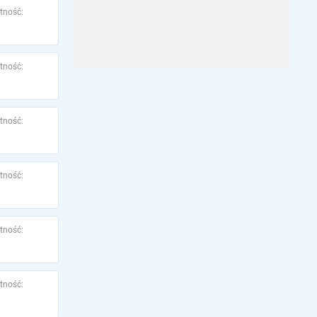
tność:
tność:
tność:
tność:
tność:
tność: