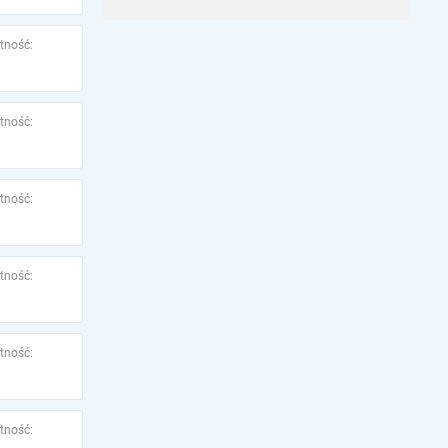
tność:
tność:
tność:
tność:
tność:
tność: