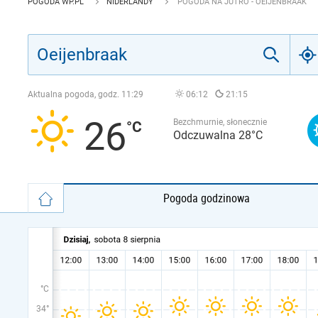
POGODA WP.PL
NIDERLANDY
POGODA NA JUTRO - OEIJENBRAAK
Aktualna pogoda, godz.
11:29
06:12
21:15
26
Bezchmurnie, słonecznie
Odczuwalna 28°C
Pogoda godzinowa
°C
34°