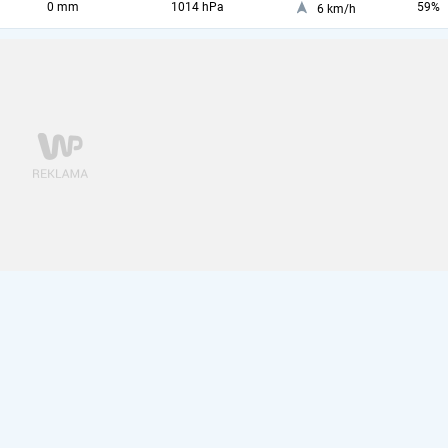
0 mm
1014 hPa
59%
6 km/h