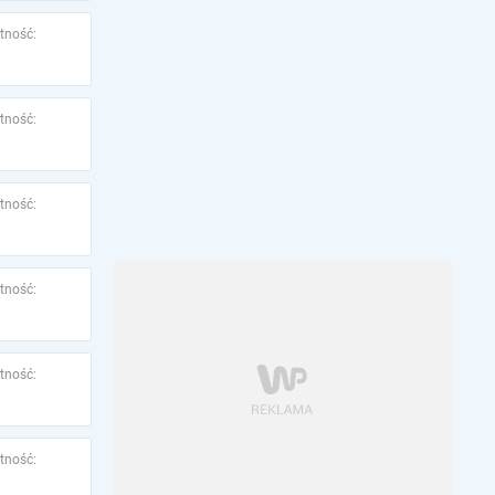
tność:
tność:
tność:
tność:
tność:
tność: