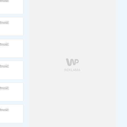
tność:
tność:
tność:
tność:
tność:
tność: