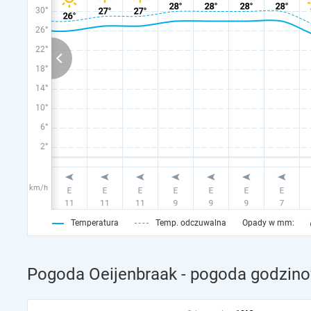
30°
26°
22°
18°
14°
10°
6°
2°
km/h
Temperatura
Temp. odczuwalna
Opady w mm:
Pogoda Oeijenbraak - pogoda godzino