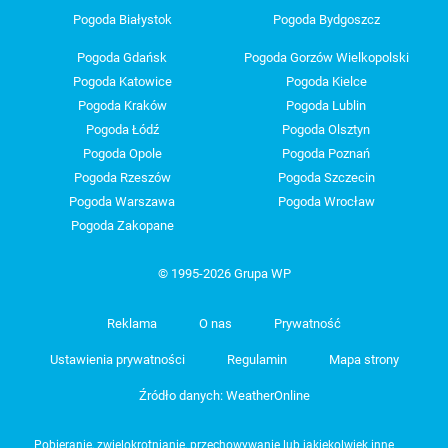
Pogoda Białystok
Pogoda Bydgoszcz
Pogoda Gdańsk
Pogoda Gorzów Wielkopolski
Pogoda Katowice
Pogoda Kielce
Pogoda Kraków
Pogoda Lublin
Pogoda Łódź
Pogoda Olsztyn
Pogoda Opole
Pogoda Poznań
Pogoda Rzeszów
Pogoda Szczecin
Pogoda Warszawa
Pogoda Wrocław
Pogoda Zakopane
© 1995-2026 Grupa WP
Reklama
O nas
Prywatność
Ustawienia prywatności
Regulamin
Mapa strony
Źródło danych: WeatherOnline
Pobieranie, zwielokrotnianie, przechowywanie lub jakiekolwiek inne