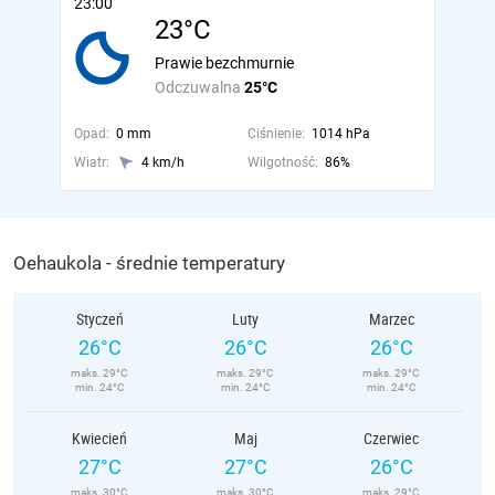
23:00
23°C
Prawie bezchmurnie
Odczuwalna
25°C
Opad:
0 mm
Ciśnienie:
1014 hPa
Wiatr:
4 km/h
Wilgotność:
86%
Oehaukola - średnie temperatury
Styczeń
Luty
Marzec
26°C
26°C
26°C
maks. 29°C
maks. 29°C
maks. 29°C
min. 24°C
min. 24°C
min. 24°C
Kwiecień
Maj
Czerwiec
27°C
27°C
26°C
maks. 30°C
maks. 30°C
maks. 29°C