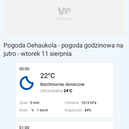
Pogoda Oehaukola - pogoda godzinowa na
jutro
- wtorek 11 sierpnia
00:00
22°C
Bezchmurnie, słonecznie
Odczuwalna
24°C
Opad:
0 mm
Ciśnienie:
1013 hPa
Wiatr:
1 km/h
Wilgotność:
84%
01:00