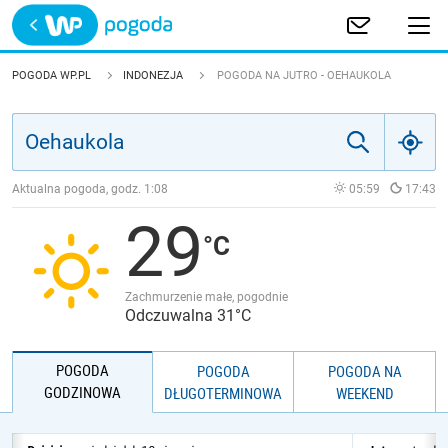
Trwa ładowanie
POLSKA
POGODA WP.PL
INDONEZJA
POGODA NA JUTRO - OEHAUKOLA
EUROPA
ŚWIAT
Aktualna pogoda, godz.
1:08
05:59
17:43
29
JAKOŚĆ POWIETRZA
Zachmurzenie małe, pogodnie
Odczuwalna 31°C
POGODA
POGODA
POGODA NA
GODZINOWA
DŁUGOTERMINOWA
WEEKEND