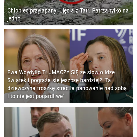
Chłopiec przyłapany. Ujęcia z Tatr. Patrzą tylko na
jedno
Ewa Woydyłło TŁUMACZY SIĘ ze słów o Idze
Świątek i pogrąża się jeszcze bardziej? "Ta
dziewczyna troszkę straciła panowanie nad sobą.
I to nie jest pogardliwe"