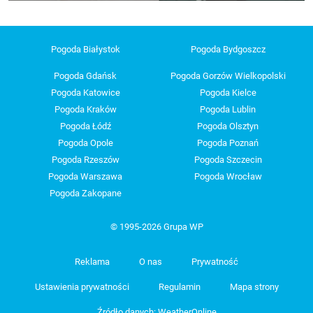
Pogoda Białystok
Pogoda Bydgoszcz
Pogoda Gdańsk
Pogoda Gorzów Wielkopolski
Pogoda Katowice
Pogoda Kielce
Pogoda Kraków
Pogoda Lublin
Pogoda Łódź
Pogoda Olsztyn
Pogoda Opole
Pogoda Poznań
Pogoda Rzeszów
Pogoda Szczecin
Pogoda Warszawa
Pogoda Wrocław
Pogoda Zakopane
© 1995-2026 Grupa WP
Reklama
O nas
Prywatność
Ustawienia prywatności
Regulamin
Mapa strony
Źródło danych: WeatherOnline