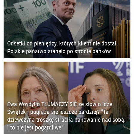
Odsetki od pieniędzy, których klient nie dostał.
Polskie państwo stanęło po stronie banków
Ewa Woydyłło TŁUMACZY SIĘ ze słów o Idze
Świątek i pogrąża się jeszcze bardziej? "Ta
dziewczyna troszkę straciła panowanie nad sobą.
I to nie jest pogardliwe"