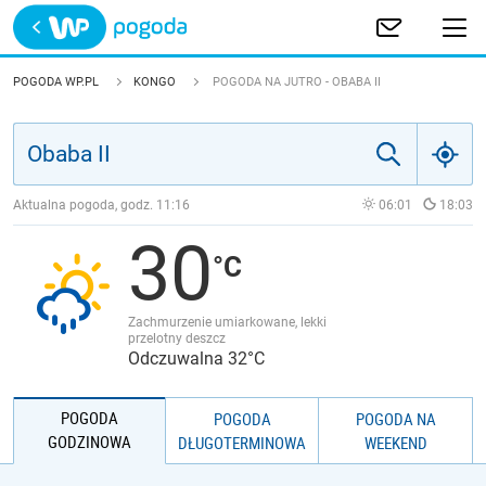
Trwa ładowanie
POLSKA
POGODA WP.PL
KONGO
POGODA NA JUTRO - OBABA II
EUROPA
ŚWIAT
Aktualna pogoda, godz.
11:16
06:01
18:03
30
JAKOŚĆ POWIETRZA
Zachmurzenie umiarkowane, lekki
przelotny deszcz
Odczuwalna 32°C
POGODA
POGODA
POGODA NA
GODZINOWA
DŁUGOTERMINOWA
WEEKEND