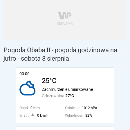
Pogoda Obaba II - pogoda godzinowa na
jutro
- sobota 8 sierpnia
00:00
25°C
Zachmurzenie umiarkowane
Odczuwalna
27°C
Opad:
0 mm
Ciśnienie:
1012 hPa
Wiatr:
0 km/h
Wilgotność:
82%