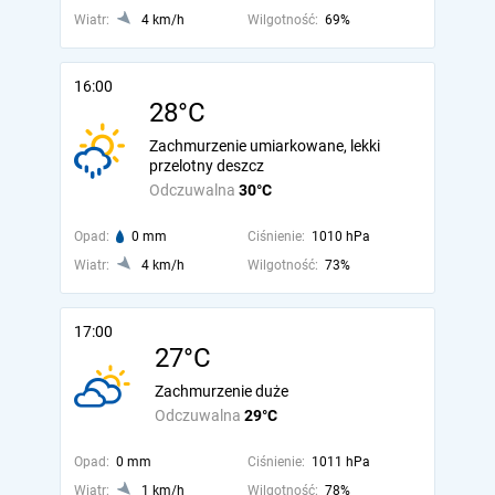
Wiatr:
4 km/h
Wilgotność:
69%
16:00
28°C
Zachmurzenie umiarkowane, lekki
przelotny deszcz
Odczuwalna
30°C
Opad:
0 mm
Ciśnienie:
1010 hPa
Wiatr:
4 km/h
Wilgotność:
73%
17:00
27°C
Zachmurzenie duże
Odczuwalna
29°C
Opad:
0 mm
Ciśnienie:
1011 hPa
Wiatr:
1 km/h
Wilgotność:
78%