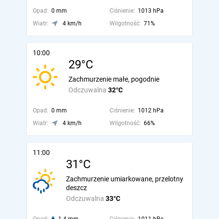
Opad:
0 mm
Ciśnienie:
1013 hPa
Wiatr:
4 km/h
Wilgotność:
71%
10:00
29°C
Zachmurzenie małe, pogodnie
Odczuwalna
32°C
Opad:
0 mm
Ciśnienie:
1012 hPa
Wiatr:
4 km/h
Wilgotność:
66%
11:00
31°C
Zachmurzenie umiarkowane, przelotny
deszcz
Odczuwalna
33°C