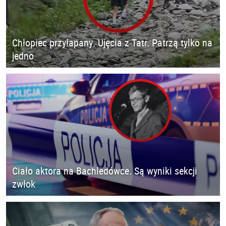
Chłopiec przyłapany. Ujęcia z Tatr. Patrzą tylko na
jedno
Ciało aktora na Bachledówce. Są wyniki sekcji
zwłok