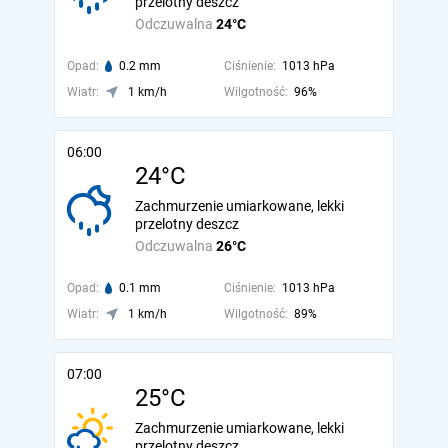
przelotny deszcz
Odczuwalna
24°C
Opad:
0.2 mm
Ciśnienie:
1013 hPa
Wiatr:
1 km/h
Wilgotność:
96%
06:00
24°C
Zachmurzenie umiarkowane, lekki
przelotny deszcz
Odczuwalna
26°C
Opad:
0.1 mm
Ciśnienie:
1013 hPa
Wiatr:
1 km/h
Wilgotność:
89%
07:00
25°C
Zachmurzenie umiarkowane, lekki
przelotny deszcz