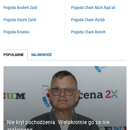
Pogoda Bosheh Zard
Pogoda Cham Mūrt Āqā‘alī
Pogoda Vazeh Zardī
Pogoda Cham Āsīāb
Pogoda Kīvarkū
Pogoda Cham Borreh
POPULARNE
NAJNOWSZE
Nie krył pochodzenia. Wielokrotnie go za nie
atakowano