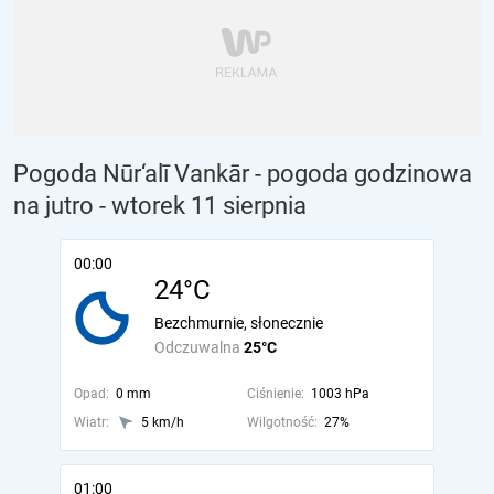
Pogoda Nūr‘alī Vankār - pogoda godzinowa
na jutro
- wtorek 11 sierpnia
00:00
24°C
Bezchmurnie, słonecznie
Odczuwalna
25°C
Opad:
0 mm
Ciśnienie:
1003 hPa
Wiatr:
5 km/h
Wilgotność:
27%
01:00