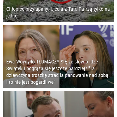
Chłopiec przyłapany. Ujęcia z Tatr. Patrzą tylko na
jedno
Ewa Woydyłło TŁUMACZY SIĘ ze słów o Idze
Świątek i pogrąża się jeszcze bardziej? "Ta
dziewczyna troszkę straciła panowanie nad sobą.
I to nie jest pogardliwe"