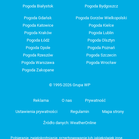
Pogoda Białystok
Pogoda Bydgoszcz
Pogoda Gdańsk
Pogoda Gorzów Wielkopolski
Pogoda Katowice
Pogoda Kielce
Pogoda Kraków
Pogoda Lublin
Pogoda Łódź
Pogoda Olsztyn
Pogoda Opole
Pogoda Poznań
Pogoda Rzeszów
Pogoda Szczecin
Pogoda Warszawa
Pogoda Wrocław
Pogoda Zakopane
© 1995-2026 Grupa WP
Reklama
O nas
Prywatność
Ustawienia prywatności
Regulamin
Mapa strony
Źródło danych: WeatherOnline
Pobieranie, zwielokrotnianie, przechowywanie lub jakiekolwiek inne