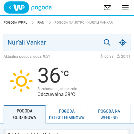
Trwa ładowanie
POLSKA
POGODA WP.PL
IRAN
POGODA NA JUTRO - NŪR‘ALĪ VANKĀR
EUROPA
ŚWIAT
Aktualna pogoda, godz.
9:51
06:38
20:11
36
JAKOŚĆ POWIETRZA
Bezchmurnie, słonecznie
Odczuwalna 39°C
POGODA
POGODA
POGODA NA
GODZINOWA
DŁUGOTERMINOWA
WEEKEND