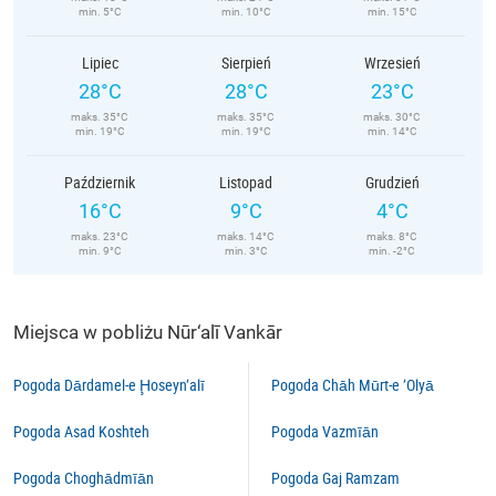
min. 5°C
min. 10°C
min. 15°C
Lipiec
Sierpień
Wrzesień
28°C
28°C
23°C
maks. 35°C
maks. 35°C
maks. 30°C
min. 19°C
min. 19°C
min. 14°C
Październik
Listopad
Grudzień
16°C
9°C
4°C
maks. 23°C
maks. 14°C
maks. 8°C
min. 9°C
min. 3°C
min. -2°C
Miejsca w pobliżu Nūr‘alī Vankār
Pogoda Dārdamel-e Ḩoseyn‘alī
Pogoda Chāh Mūrt-e ‘Olyā
Pogoda Asad Koshteh
Pogoda Vazmīān
Pogoda Choghādmīān
Pogoda Gaj Ramzam