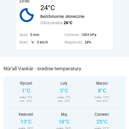
23:00
24°C
Bezchmurnie, słonecznie
Odczuwalna
26°C
Opad:
0 mm
Ciśnienie:
1003 hPa
Wiatr:
5 km/h
Wilgotność:
28%
Nūr‘alī Vankār - średnie temperatury
Styczeń
Luty
Marzec
1°C
3°C
8°C
maks. 5°C
maks. 7°C
maks. 12°C
min. -5°C
min. -4°C
min. 0°C
Kwiecień
Maj
Czerwiec
13°C
18°C
25°C
maks. 18°C
maks. 24°C
maks. 31°C