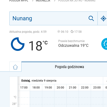
POGODA WP.PL
INDONEZJA
POGODA NA JUTRO - NUNANG
Aktualna pogoda, godz.
4:59
06:10
17:58
18
Prawie bezchmurnie
Odczuwalna 19°C
Pogoda godzinowa
°C
28°