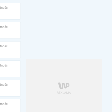
tność:
tność:
tność:
tność:
tność:
tność: