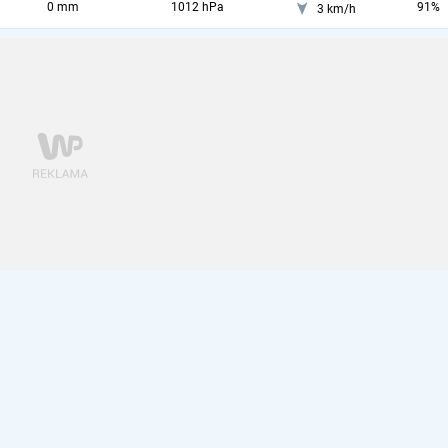
0 mm
1012 hPa
91%
3 km/h