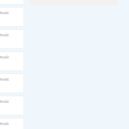
tność:
tność:
tność:
tność:
tność:
tność: