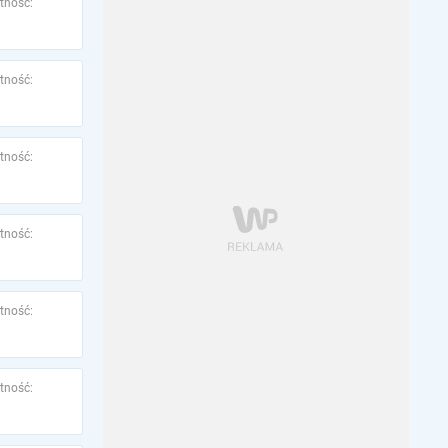
tność:
tność:
tność:
tność:
tność:
tność: