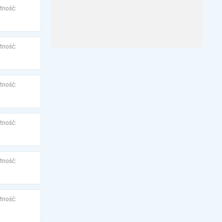
tność:
tność:
tność:
tność:
tność:
tność: