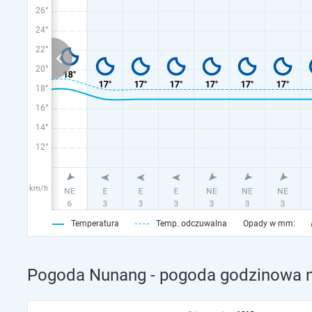
26°
24°
22°
20°
18°
16°
14°
12°
km/h
Temperatura
Temp. odczuwalna
Opady w mm:
Pogoda Nunang - pogoda godzinowa n