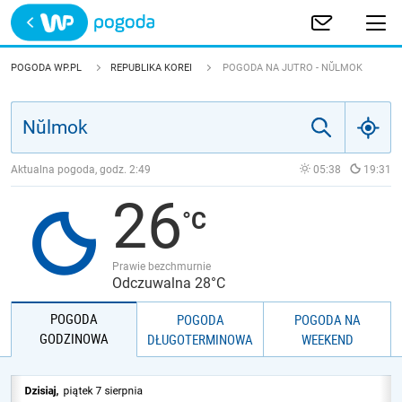
Trwa ładowanie
POLSKA
POGODA WP.PL
REPUBLIKA KOREI
POGODA NA JUTRO - NŬLMOK
EUROPA
ŚWIAT
Aktualna pogoda, godz.
2:49
05:38
19:31
26
JAKOŚĆ POWIETRZA
Prawie bezchmurnie
Odczuwalna 28°C
POGODA
POGODA
POGODA NA
GODZINOWA
DŁUGOTERMINOWA
WEEKEND