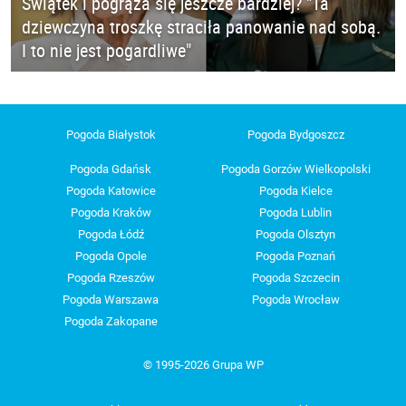
Świątek i pogrąża się jeszcze bardziej? "Ta
dziewczyna troszkę straciła panowanie nad sobą.
I to nie jest pogardliwe"
Pogoda Białystok
Pogoda Bydgoszcz
Pogoda Gdańsk
Pogoda Gorzów Wielkopolski
Pogoda Katowice
Pogoda Kielce
Pogoda Kraków
Pogoda Lublin
Pogoda Łódź
Pogoda Olsztyn
Pogoda Opole
Pogoda Poznań
Pogoda Rzeszów
Pogoda Szczecin
Pogoda Warszawa
Pogoda Wrocław
Pogoda Zakopane
© 1995-2026 Grupa WP