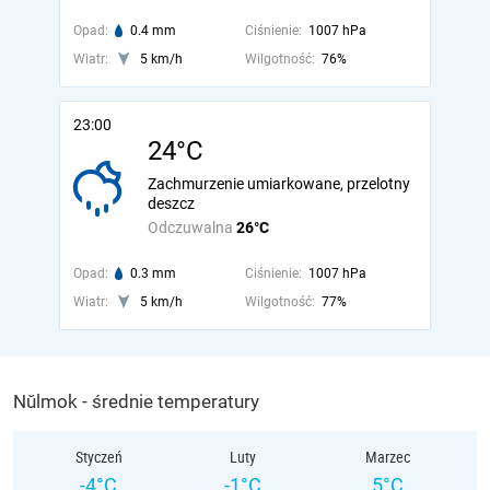
Opad:
0.4 mm
Ciśnienie:
1007 hPa
Wiatr:
5 km/h
Wilgotność:
76%
23:00
24°C
Zachmurzenie umiarkowane, przelotny
deszcz
Odczuwalna
26°C
Opad:
0.3 mm
Ciśnienie:
1007 hPa
Wiatr:
5 km/h
Wilgotność:
77%
Nŭlmok - średnie temperatury
Styczeń
Luty
Marzec
-4°C
-1°C
5°C