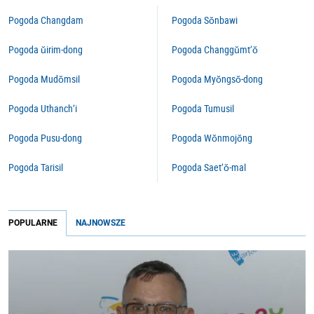
Pogoda Changdam
Pogoda Sŏnbawi
Pogoda ŭirim-dong
Pogoda Changgŭmt’ŏ
Pogoda Mudŏmsil
Pogoda Myŏngsŏ-dong
Pogoda Uthanch’i
Pogoda Tumusil
Pogoda Pusu-dong
Pogoda Wŏnmojŏng
Pogoda Tarisil
Pogoda Saet’ŏ-mal
POPULARNE
NAJNOWSZE