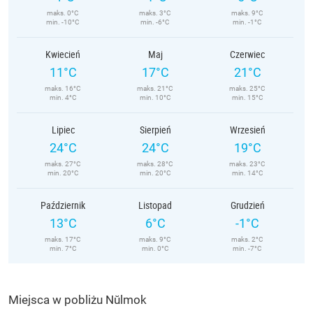
maks. 0°C
maks. 3°C
maks. 9°C
min. -10°C
min. -6°C
min. -1°C
Kwiecień
Maj
Czerwiec
11°C
17°C
21°C
maks. 16°C
maks. 21°C
maks. 25°C
min. 4°C
min. 10°C
min. 15°C
Lipiec
Sierpień
Wrzesień
24°C
24°C
19°C
maks. 27°C
maks. 28°C
maks. 23°C
min. 20°C
min. 20°C
min. 14°C
Październik
Listopad
Grudzień
13°C
6°C
-1°C
maks. 17°C
maks. 9°C
maks. 2°C
min. 7°C
min. 0°C
min. -7°C
Miejsca w pobliżu Nŭlmok