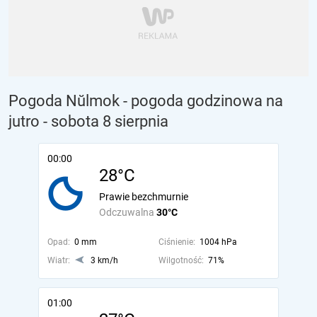
Pogoda Nŭlmok - pogoda godzinowa na
jutro
- sobota 8 sierpnia
00:00
28°C
Prawie bezchmurnie
Odczuwalna
30°C
Opad:
0 mm
Ciśnienie:
1004 hPa
Wiatr:
3 km/h
Wilgotność:
71%
01:00